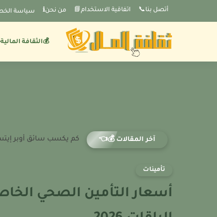
-->
أتصل بنا📞
اتفاقية الاستخدام📘
من نحنℹ️
سياسة الخص
💰الثقافة المالية
كم يكسب سائق أوبر إيتس 
آخر المقالات 💰👈
تأمينات
أسعار التأمين الصحي الخا