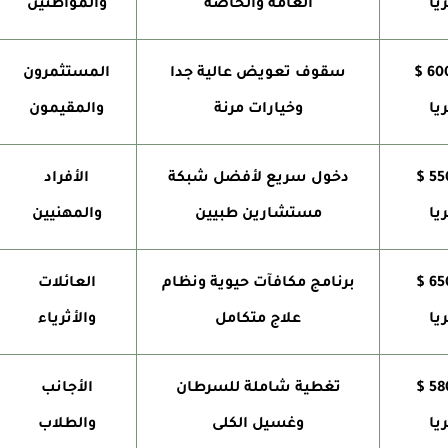
يا
العامة والخاصة
والمواطنين
200 - 600 $
سقوف تعويض عالية جدا
المستثمرون
يا
وخيارات مرنة
والمقيمون
180 - 550 $
دخول سريع لأفضل شبكة
الأفراد
يا
مستشارين طبيين
والمهنيين
210 - 650 $
برنامج مكافآت حيوية ونظام
العائلات
يا
علاج متكامل
والأثرياء
170 - 580 $
تغطية شاملة للسرطان
الأجانب
يا
وغسيل الكلى
والطلاب