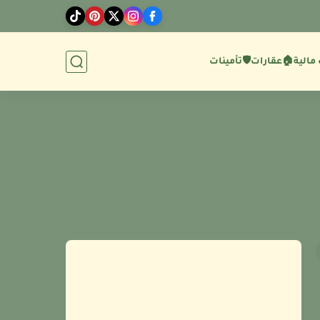
مالية
🏠عقارات
🛡️تأمينات