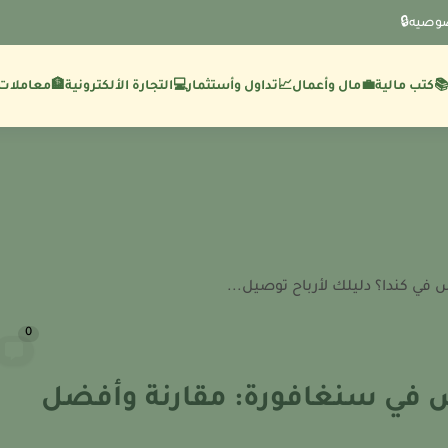
وصيه🔒
💼مال وأعمال
🏦معاملات 
كتب مالية
📈تداول وأستثمار
💻التجارة الألكترونية
في كندا؟ دليلك لأرباح توصيل...
0
ص في سنغافورة: مقارنة وأفضل