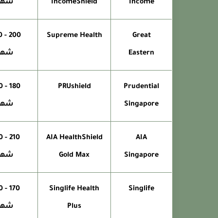
Income
IncomeShield
شهر
Supreme Health
Great
Eastern
شهر
PRUshield
Prudential
Singapore
شهر
AIA HealthShield
AIA
Singapore
Gold Max
شهر
Singlife Health
Singlife
Plus
شهر