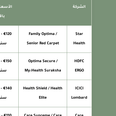
الشركة
الأسعار
باق
Family Optima /
Star
Health
Senior Red Carpet
سنوي
Optima Secure /
HDFC
ERGO
My:Health Suraksha
سنوي
Health Shield / Health
ICICI
Lombard
Elite
سنوي
0
Care Supreme / Care
Care