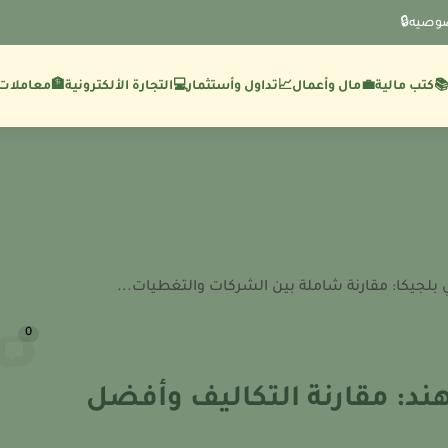
وصيه🔒
💼مال وأعمال
🏦معاملات 
كتب مالية
📈تداول وأستثمار
💻التجارة الألكترونية
بلجيكا: مقارنة شاملة بين الشركات والتغطيات...
0
ند: مقارنة التكاليف وأفضل