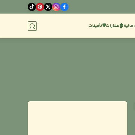
مالية
🏠عقارات
🛡️تأمينات