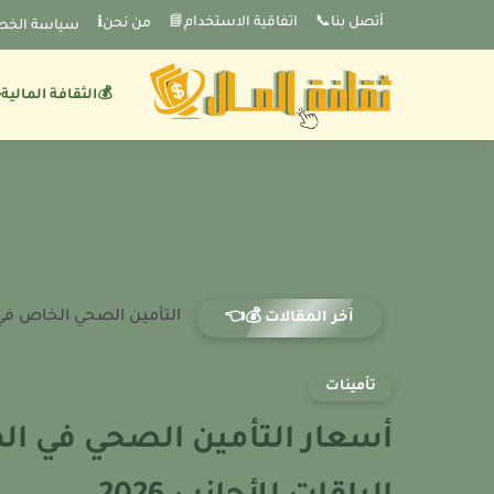
-->
أتصل بنا📞
اتفاقية الاستخدام📘
من نحنℹ️
سياسة الخص
💰الثقافة المالية
التأمين الصحي الخاص في 
آخر المقالات 💰👈
تأمينات
أسعار التأمين الصحي في اله