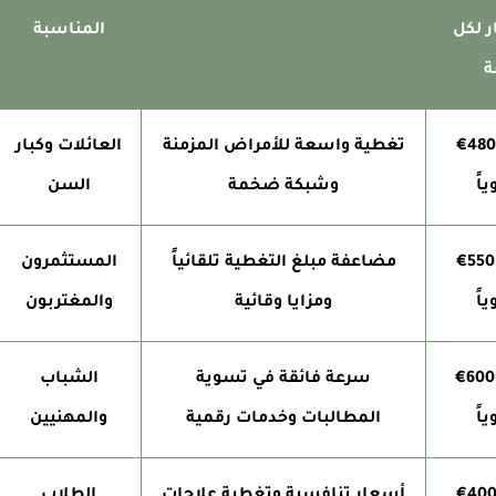
 لكل
المناسبة
ة
€120 - €480
تغطية واسعة للأمراض المزمنة
العائلات وكبار
اً
وشبكة ضخمة
السن
€150 - €550
مضاعفة مبلغ التغطية تلقائياً
المستثمرون
اً
ومزايا وقائية
والمغتربون
€140 - €600
سرعة فائقة في تسوية
الشباب
اً
المطالبات وخدمات رقمية
والمهنيين
€110 - €40
أسعار تنافسية وتغطية علاجات
الطلاب