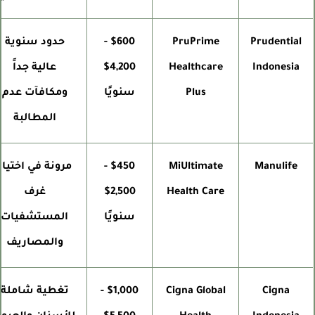
Prudential
PruPrime
$600 -
حدود سنوية
Indonesia
Healthcare
$4,200
عالية جداً
Plus
سنويًا
ومكافآت عدم
المطالبة
Manulife
MiUltimate
$450 -
مرونة في اختيار
Health Care
$2,500
غرف
سنويًا
المستشفيات
والمصاريف
Cigna
Cigna Global
$1,000 -
تغطية شاملة