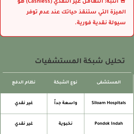
🚨 انتبه: التعامل غير النقدي (Cashless) هو
الميزة التي ستنقذ حياتك عند عدم توفر
سيولة نقدية فورية.
تحليل شبكة المستشفيات
المستشفى
نوع الشبكة
نظام الدفع
Siloam Hospitals
واسعة جداً
غير نقدي
Pondok Indah
نخبوية
غير نقدي