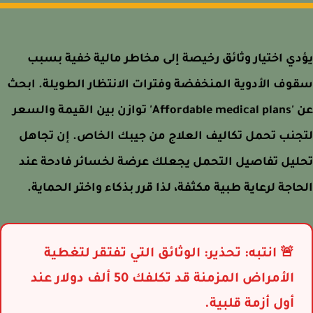
ي اختيار وثائق رخيصة إلى مخاطر مالية خفية بسبب
ف الأدوية المنخفضة وفترات الانتظار الطويلة. ابحث
عن 'Affordable medical plans' توازن بين القيمة والسعر
نب تحمل تكاليف العلاج من جيبك الخاص. إن تجاهل
يل تفاصيل التحمل يجعلك عرضة لخسائر فادحة عند
اجة لرعاية طبية مكثفة، لذا قرر بذكاء واختر الحماية.
🚨 انتبه: تحذير: الوثائق التي تفتقر لتغطية
الأمراض المزمنة قد تكلفك 50 ألف دولار عند
أول أزمة قلبية.