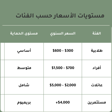
مستويات الأسعار حسب الفئات
الفئة
السعر السنوي
مستوى الحماية
ا
طلابية
$300 - $600
أساسي
ت
أفراد
$700 - $1,500
متوسط
ال
عائلات
$2,000 - $5,000
شامل
مستثمرين
$4,000+
بريميوم