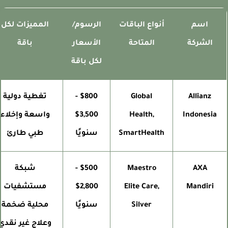
اسم
أنواع الباقات
الرسوم/
المميزات لكل
الشركة
المتاحة
الأسعار
باقة
لكل باقة
Allianz
Global
$800 -
تغطية دولية
Indonesia
Health,
$3,500
واسعة وإخلاء
SmartHealth
سنويًا
طبي طارئ
AXA
Maestro
$500 -
شبكة
Mandiri
Elite Care,
$2,800
مستشفيات
Silver
سنويًا
محلية ضخمة
وعلاج غير نقدي