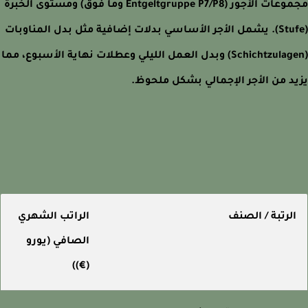
مجموعات الأجور (Entgeltgruppe P7/P8 وما فوق) ومستوى الخبرة
(Stufe). يشمل الأجر الأساسي بدلات إضافية مثل بدل المناوبات
(Schichtzulagen) وبدل العمل الليلي وعطلات نهاية الأسبوع، مما
د من الأجر الإجمالي بشكل ملحوظ.
لرتبة / الصنف
الراتب الشهري
الصافي (يورو
(€))