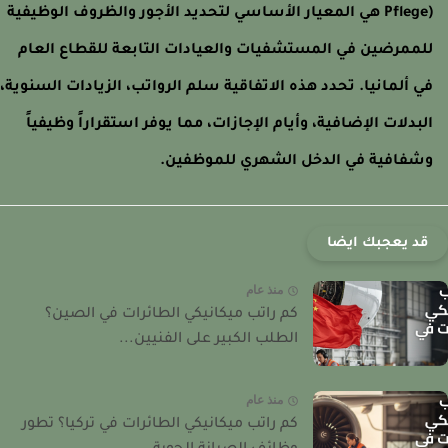
Pflege) هي المعيار الأساسي لتحديد الأجور والظروف الوظيفية
لممرضين في المستشفيات والعيادات التابعة للقطاع العام
ي ألمانيا. تحدد هذه الاتفاقية سلم الرواتب، الزيادات السنوية،
لبدلات الإضافية، وأيام الإجازات، مما يوفر استقراراً وظيفياً
شفافية في الدخل الشهري للموظفين.
قد يعجبك ايضا
منذ عام
كم راتب ميكانيكي الطائرات في الصين؟
الطلب الكبير على الفنيين...
منذ عام
كم راتب ميكانيكي الطائرات في تركيا؟ تطور