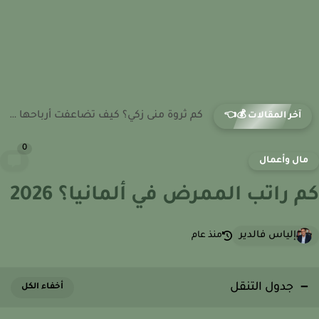
كم ثروة لبلبة؟ أسرار أرباحها من السينما والمسرح عبر العقود...
آخر المقالات 💰👈
0
ال وأعمال
 راتب الممرض في ألمانيا؟ 2026
إلياس فالدير
منذ عام
جدول التنقل