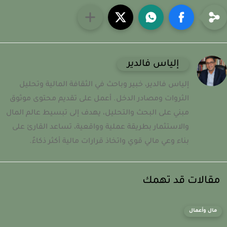
إلياس فالدير
إلياس فالدير، خبير وباحث في الثقافة المالية وتحليل
الثروات ومصادر الدخل. أعمل على تقديم محتوى موثوق
مبني على البحث والتحليل، يهدف إلى تبسيط عالم المال
والاستثمار بطريقة عملية وواقعية، تساعد القارئ على
بناء وعي مالي قوي واتخاذ قرارات مالية أكثر ذكاءً.
قالات قد تهمك
مال وأعمال