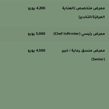
مرض متخصص (العناية
4,200 يورو
لمركزة/التخدير)
مرض رئيسي (Chef Infirmier)
5,000 يورو
مرض منسق رعاية / خبير
4,500 يورو
(Senio