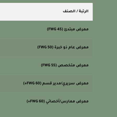
الرتبة / الصنف
ممرض مبتدئ (FWG 45)
ممرض عام ذو خبرة (FWG 50)
ممرض متخصص (FWG 55)
ممرض سريري/مدير قسم (FWG 60+)
ممرض ممارس/أخصائي (FWG 60+)