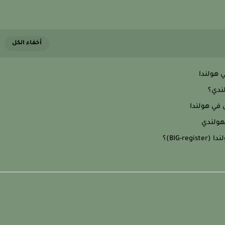
 هولندا
ندي؟
 في هولندا
هولندي
BIG-)؟