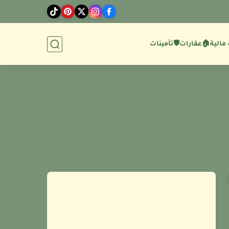
مالية
🏠عقارات
🛡️تأمينات