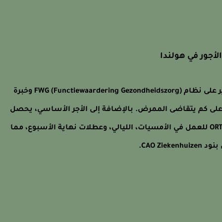
أجور في هولندا
يعتمد الأجر السنوي للممرضين في هولندا بشكل كبير على نظام FWG (Functiewaardering Gezondheidszorg) وخبرة
لى كم يتقاضى الممرض. بالإضافة إلى الأجر الأساسي، يحصل
الممرضون على علاوات ORT (Irregular hours allowance) للعمل في الأمسيات، الليالي، وعطلات نهاية الأسبوع، مما
CAO Z.