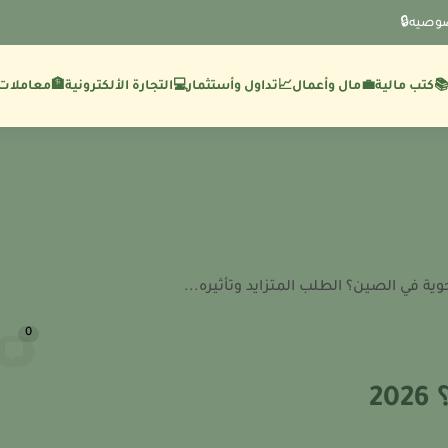
وصيه🔒
💼مال وأعمال
🏦معاملات 
كتب مالية
📈تداول وأستثمار
💻التجارة الألكترونية
ية في الصين؟ الطلب المتزايد وتأثيره...
0
2