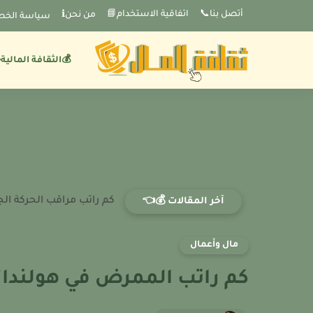
-->
أتصل بنا📞
اتفاقية الاستخدام📘
من نحنℹ️
سياسة الخص
💰الثقافة المالية
كم راتب مراقب الحركة الجو
آخر المقالات 💰👈
مال وأعمال
كم راتب الممرض في هولندا؟ 026