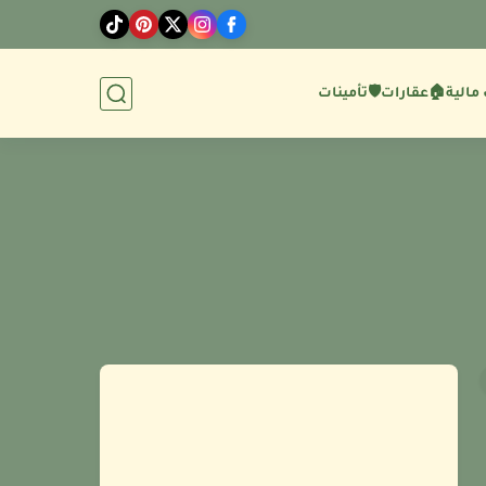
مالية
🏠عقارات
🛡️تأمينات