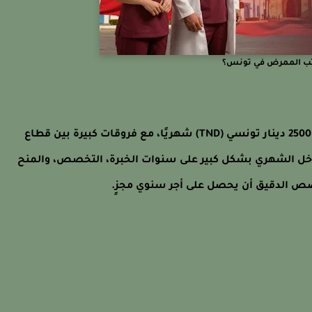
تب الممرض في تونس؟
كم يقبض الممرض في تونس يتراوح عادة بين 750 و 2500 دينار تونسي (TND) شهريًا، مع فروقات كبيرة بين قطاع
خل الشهري بشكل كبير على سنوات الخبرة، التخصص، والمنح
خصص الدقيق أن يحصل على أجر سنوي مجزٍ.