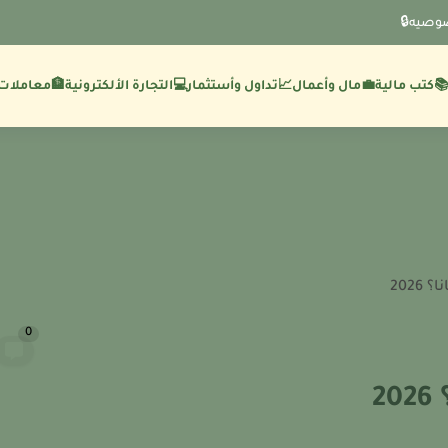
وصيه🔒
💼مال وأعمال
🏦معاملات 
كتب مالية
📈تداول وأستثمار
💻التجارة الألكترونية
2026
0
2