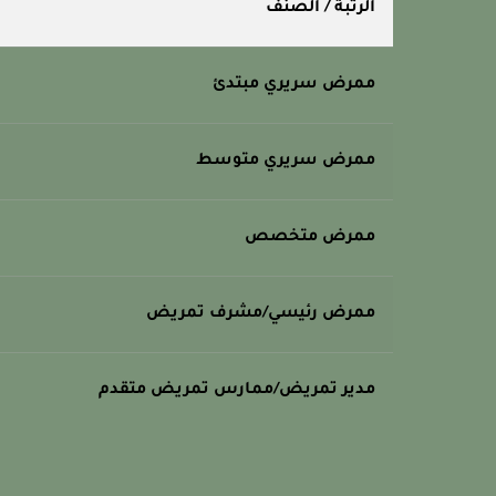
الرتبة / الصنف
ممرض سريري مبتدئ
ممرض سريري متوسط
ممرض متخصص
ممرض رئيسي/مشرف تمريض
مدير تمريض/ممارس تمريض متقدم