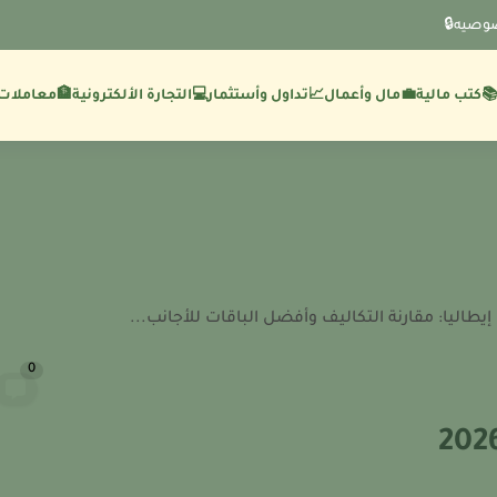
وصيه🔒
💼مال وأعمال
🏦معاملات 
كتب مالية
📈تداول وأستثمار
💻التجارة الألكترونية
يطاليا: مقارنة التكاليف وأفضل الباقات للأجانب...
0