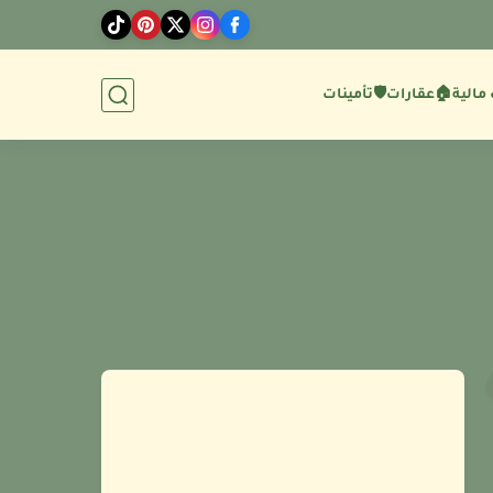
مالية
🏠عقارات
🛡️تأمينات