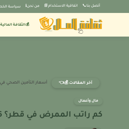
-->
أتصل بنا📞
اتفاقية الاستخدام📘
من نحنℹ️
سياسة الخص
💰الثقافة المالية
أسعار التأمين الصحي في إ
آخر المقالات 💰👈
مال وأعمال
كم راتب الممرض في قطر؟ 2026