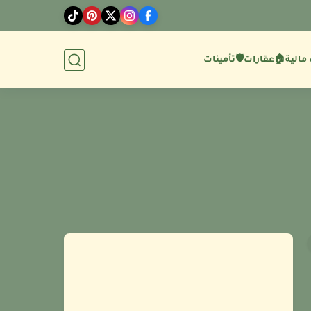
مالية
🏠عقارات
🛡️تأمينات