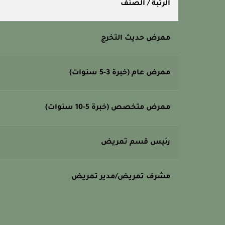
الرتبة / الصنف
ممرض حديث التخرج
ممرض عام (خبرة 3-5 سنوات)
ممرض متخصص (خبرة 5-10 سنوات)
رئيس قسم تمريض
مشرف تمريض/مدير تمريض