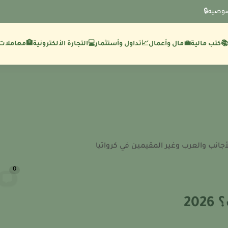
وصيه🔒
💼مال وأعمال
🏦معاملات 
كتب مالية
📈تداول وأستثمار
💻التجارة الألكترونية
جانب والعرب وغير المقيمين في كرواتيا
0
20