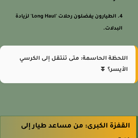
الطيارون يفضلون رحلات 'Long Haul' لزيادة
البدلات.
اللحظة الحاسمة: متى تنتقل إلى الكرسي
الأيسر؟ ⏬
القفزة الكبرى: من مساعد طيار إلى