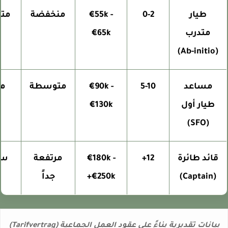
طيار
0-2
€55k -
منخفضة
متو
متدرب
€65k
(Ab-initio)
مساعد
5-10
€90k -
متوسطة
مرتف
طيار أول
€130k
(SFO)
قائد طائرة
12+
€180k -
مرتفعة
سياد
(Captain)
€250k+
جداً
بيانات تقديرية بناءً على عقود العمل الجماعية (Tarifvertrag)