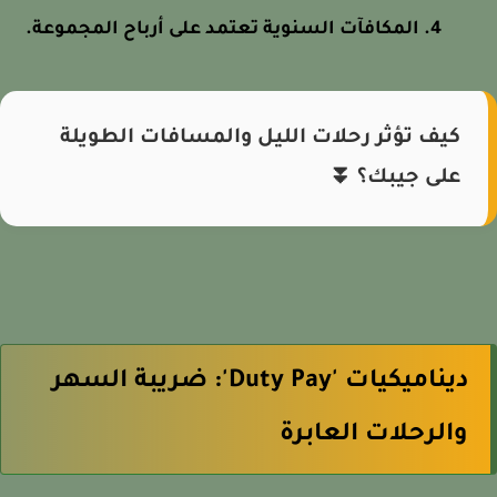
المكافآت السنوية تعتمد على أرباح المجموعة.
كيف تؤثر رحلات الليل والمسافات الطويلة
على جيبك؟ ⏬
ديناميكيات 'Duty Pay': ضريبة السهر
والرحلات العابرة