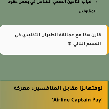
غياب التأمين الصحي الشامل في بعض عقود
المقاولين.
قارن هذا مع عمالقة الطيران التقليدي في
القسم التالي ⏬
لوفتهانزا مقابل المنافسين: معركة
'Airline Captain Pay'