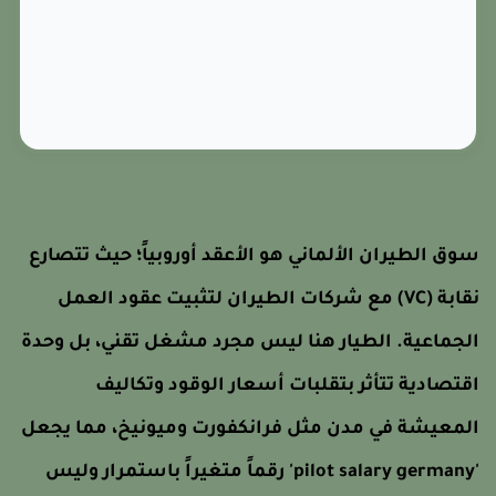
وق الطيران الألماني هو الأعقد أوروبياً؛ حيث تتصارع
نقابة (VC) مع شركات الطيران لتثبيت عقود العمل
لجماعية. الطيار هنا ليس مجرد مشغل تقني، بل وحدة
قتصادية تتأثر بتقلبات أسعار الوقود وتكاليف
لمعيشة في مدن مثل فرانكفورت وميونيخ، مما يجعل
'pilot salary germany' رقماً متغيراً باستمرار وليس