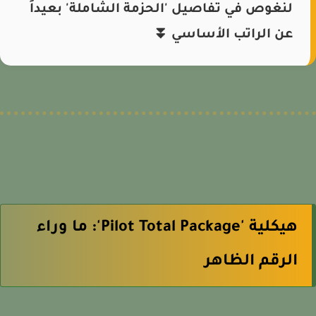
لنغوص في تفاصيل 'الحزمة الشاملة' بعيداً
عن الراتب الأساسي ⏬
هيكلية 'Pilot Total Package': ما وراء
الرقم الظاهر