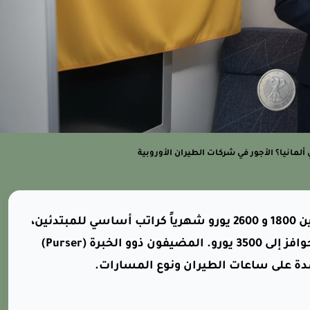
لمانيا؟ الأجور في شركات الطيران الأوروبية
يتراوح راتب مضيفة الطيران في ألمانيا بين 1800 و 2600 يورو شهرياً كراتب أساسي للمبتدئين،
بينما يصل إجمالي الدخل مع البدلات والحوافز إلى 3500 يورو. المضيفون ذوو الخبرة (Purser)