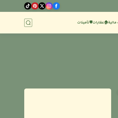
مالية
🏠عقارات
🛡️تأمينات