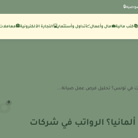
وصيه🔒
💼مال وأعمال
🏦معاملات 
كتب مالية
📈تداول وأستثمار
💻التجارة الألكترونية
رات في تونس؟ تحليل فرص عمل صيانة...
0
لمانيا؟ الرواتب في شركات