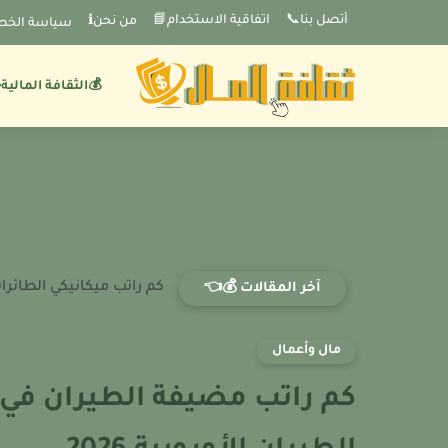
-->
أتصل بنا📞
اتفاقية الاستخدام📘
من نحنℹ️
سياسة الخص
💰الثقافة المالية
كم راتب ميكانيكي الطائ
آخر المقالات 💰👈
مال وأعمال
كم راتب مضيفة الطيران في أ