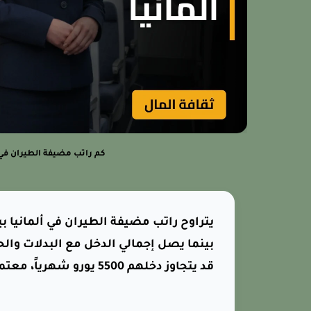
كم راتب مضيفة الطيران في أ
قد يتجاوز دخلهم 5500 يورو شهرياً، معتمدة على ساعات الطيران ونوع المسارات.