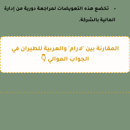
تخضع هذه التعويضات لمراجعة دورية من إدارة
المالية بالشركة.
المقارنة بين 'لارام' والعربية للطيران في
الجواب الموالي 👇