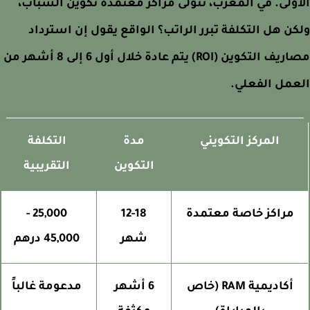
ولى. في المغرب، تتولى مراكز معتمدة تكوين الشباب،
ن هل التكلفة تبرر الراتب؟ الواقع يقول إن استرداد
مصاريف التكوين (ROI) يتم عادة خلال أول 6 إلى 8 أشهر من
مل الفعلي.
المركز التكويني
مدة
التكلفة
التكوين
التقريبية
مراكز خاصة معتمدة
12-18
25,000 -
شهر
45,000 درهم
أكاديمية RAM (خاص
6 أشهر
مدعومة غالباً