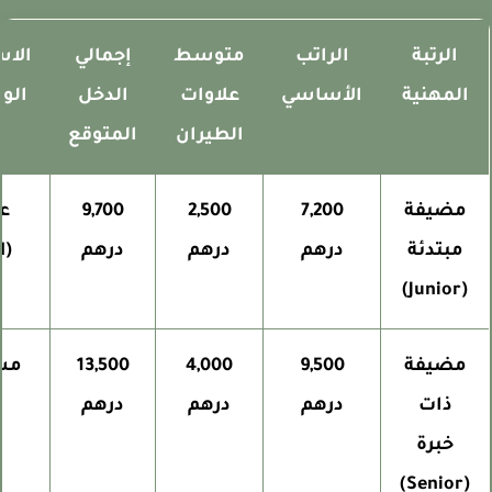
الرتبة
الراتب
متوسط
إجمالي
الاستق
المهنية
الأساسي
علاوات
الدخل
الوظي
الطيران
المتوقع
مضيفة
7,200
2,500
9,700
عالي
مبتدئة
درهم
درهم
درهم
(CDI)
(Junior)
مضيفة
9,500
4,000
13,500
مستق
ذات
درهم
درهم
درهم
خبرة
(Senior)