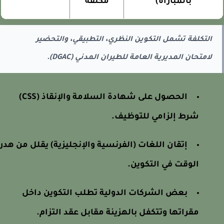
بالمباراة)
مكثفة
التكلفة تشمل التكوين النظري، التطبيقي، والتحضير
لامتحان المديرية العامة للطيران المدني (DGAC).
الحصول على شهادة السلامة والإنقاذ (CSS)
شرط إلزامي للتوظيف.
إتقان اللغات (الفرنسية والإنجليزية) يقلل من هدر
الوقت في التكوين.
بعض الشركات الدولية تطلب التكوين داخل
مقراتها وتتكفل بالهزينة مقابل عقد التزام.