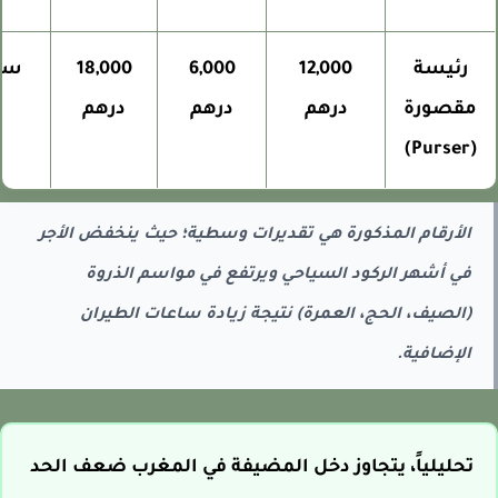
رئيسة
12,000
6,000
18,000
سياد
مقصورة
درهم
درهم
درهم
(Purser)
الأرقام المذكورة هي تقديرات وسطية؛ حيث ينخفض الأجر
في أشهر الركود السياحي ويرتفع في مواسم الذروة
(الصيف، الحج، العمرة) نتيجة زيادة ساعات الطيران
الإضافية.
تحليلياً، يتجاوز دخل المضيفة في المغرب ضعف الحد