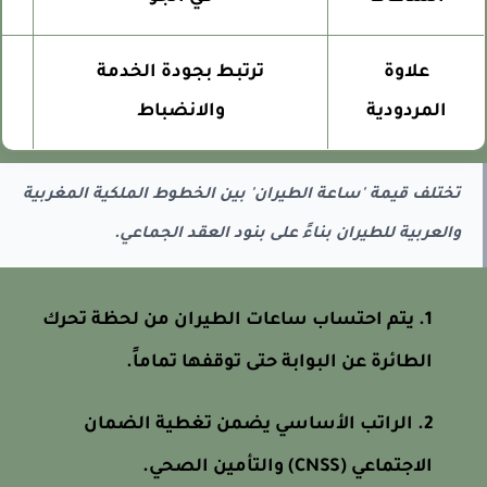
علاوة
ترتبط بجودة الخدمة
المردودية
والانضباط
تختلف قيمة 'ساعة الطيران' بين الخطوط الملكية المغربية
والعربية للطيران بناءً على بنود العقد الجماعي.
يتم احتساب ساعات الطيران من لحظة تحرك
الطائرة عن البوابة حتى توقفها تماماً.
الراتب الأساسي يضمن تغطية الضمان
الاجتماعي (CNSS) والتأمين الصحي.