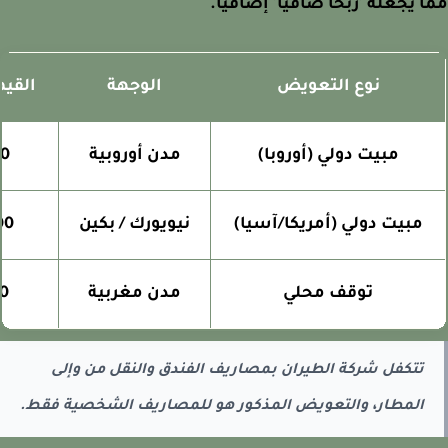
 يجعله 'ربحاً صافياً' إضافياً.
نوع التعويض
الوجهة
القيمة ا
مبيت دولي (أوروبا)
مدن أوروبية
500 - 800 درهم
مبيت دولي (أمريكا/آسيا)
نيويورك / بكين
900 - 1,200 درهم
توقف محلي
مدن مغربية
200 - 350 درهم
تتكفل شركة الطيران بمصاريف الفندق والنقل من وإلى
المطار، والتعويض المذكور هو للمصاريف الشخصية فقط.