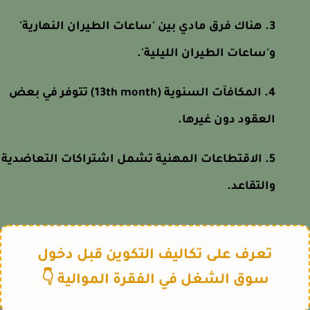
هناك فرق مادي بين 'ساعات الطيران النهارية'
و'ساعات الطيران الليلية'.
المكافآت السنوية (13th month) تتوفر في بعض
العقود دون غيرها.
الاقتطاعات المهنية تشمل اشتراكات التعاضدية
والتقاعد.
تعرف على تكاليف التكوين قبل دخول
سوق الشغل في الفقرة الموالية 👇