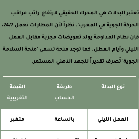
بر البدلات هي المحرك الحقيقي لارتفاع 'راتب مراقب
الحركة الجوية في المغرب'. نظراً لأن المطارات تعمل 24/7،
 نظام المداومة يولد تعويضات مجزية مقابل العمل
يلي وأيام العطل. كما توجد منحة تسمى 'منحة السلامة
وية' تُصرف تقديراً للجهد الذهني المستمر.
نوع البدلة
طريقة
القيمة
الحساب
التقريبية
العمل الليلي
بالساعة
متغير