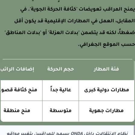
ح المراقب تعويضات 'كثافة الحركة الجوية'. في
قابل، العمل في المطارات الإقليمية قد يكون أقل
اً، لكنه قد يتضمن 'بدلات العزلة' أو 'بدلات المناطق'
ب الموقع الجغرافي.
فئة المطار
حجم الحركة
إضافات الراتب
مطارات دولية كبرى
عالية جداً
منح كثافة قصوى
مطارات جهوية
متوسطة
منح منطقة
نظام الانتقالات داخل ONDA يسمح للمراقبين بتغيير مواقع