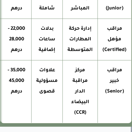
(Junior)
المباشر
شاملة
درهم
مراقب
إدارة حركة
بدلات
22,000 -
م
مؤهل
المطارات
ساعات
28,000
(Certified)
المتوسطة
إضافية
درهم
مراقب
مركز
علاوات
35,000 -
إ
خبير
مراقبة
مسؤولية
45,000
(Senior)
الدار
قصوى
درهم
البيضاء
(CCR)