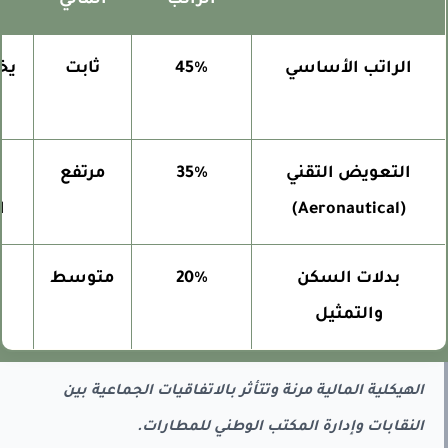
الراتب
المالي
الراتب الأساسي
45%
ثابت
يخضع
التعويض التقني
35%
مرتفع
مر
(Aeronautical)
الم
بدلات السكن
20%
متوسط
ي
والتمثيل
الهيكلية المالية مرنة وتتأثر بالاتفاقيات الجماعية بين
النقابات وإدارة المكتب الوطني للمطارات.