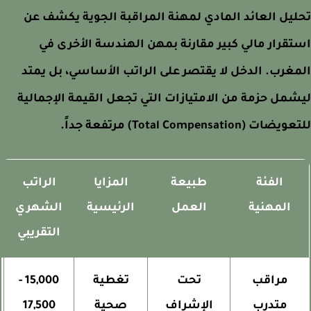
يل العائد المادي لمهنة المراقبة الجوية يكشف عن
قرار مالي كبير مقارنة بمهن الهندسة الأخرى في
غرب. الدخل لا يقتصر على الراتب الأساسي، بل يمتد
مل حزمة من الامتيازات التي تجعل القيمة الإجمالية
ت (Total Compensation) مرتفعة جداً.
الفئة
طبيعة
المزايا
الراتب
المهنية
العمل
الرئيسية
الشهري
التقريبي
مراقب
تحت
تغطية
15,000 -
متدرب
الإشراف
صحية
17,500