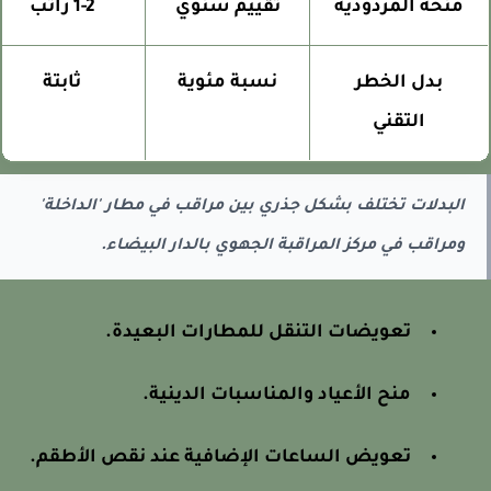
منحة المردودية
تقييم سنوي
1-2 راتب
بدل الخطر
نسبة مئوية
ثابتة
التقني
البدلات تختلف بشكل جذري بين مراقب في مطار 'الداخلة'
ومراقب في مركز المراقبة الجهوي بالدار البيضاء.
تعويضات التنقل للمطارات البعيدة.
منح الأعياد والمناسبات الدينية.
تعويض الساعات الإضافية عند نقص الأطقم.