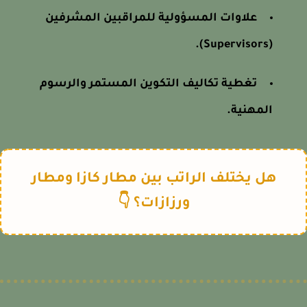
علاوات المسؤولية للمراقبين المشرفين
(Supervisors).
تغطية تكاليف التكوين المستمر والرسوم
المهنية.
هل يختلف الراتب بين مطار كازا ومطار
ورزازات؟ 👇