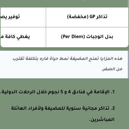
تذاكر GP (مخفضة)
توفير يصل لـ 90
بدل الوجبات (Per Diem)
يغطي كافة مصار
هذه المزايا تمنح المضيفة نمط حياة فاره بتكلفة تقترب
من الصفر.
الإقامة في فنادق 4 و 5 نجوم خلال الرحلات الدولية.
تذاكر مجانية سنوية للمضيفة ولأفراد العائلة
المباشرين.