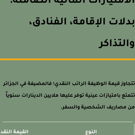
امتيازات المالية الصامتة:
لات الإقامة، الفنادق،
لتذاكر
اوز قيمة الوظيفة الراتب النقدي؛ فالمضيفة في الجزائر
تع بامتيازات عينية توفر عليها ملايين الدينارات سنوياً
 مصاريف الشخصية والسفر.
النوع
القيمة التقديري