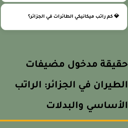
💎 كم راتب ميكانيكي الطائرات في الجزائر؟
قيقة مدخول مضيفات
طيران في الجزائر: الراتب
أساسي والبدلات