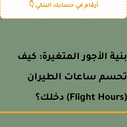
أرقام في حسابك البنكي 👇
ية الأجور المتغيرة: كيف
حسم ساعات الطيران