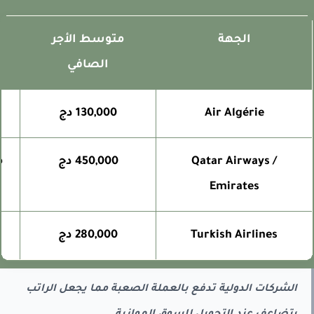
الجهة
متوسط الأجر
الصافي
Air Algérie
130,000 دج
Qatar Airways /
450,000 دج
منخ
Emirates
Turkish Airlines
280,000 دج
الشركات الدولية تدفع بالعملة الصعبة مما يجعل الراتب