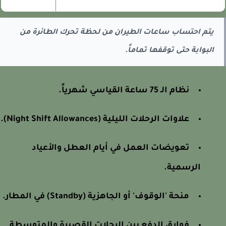
يتم احتساب ساعات الطيران من لحظة تحرك الطائرة من
البوابة حتى توقفها تماماً.
نظام الـ 75 ساعة القياسي شهرياً.
علاوات الرحلات الليلية (Night Shift Allowances).
تعويضات العمل في أيام العطل والأعياد
الرسمية.
منحة 'الوقوف' أو الجاهزية (Standby) في المطار.
فوارق الدفع بين الرحلات القصيرة والمتوسطة