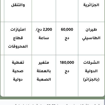
الجزائرية
والتنقل
000
طيران
60,000
2,200 دج/
امتيازات
الطاسيلي
دج
ساعة
قطاع
000
المحروقات
الشركات
180,000
متغير
تغطية
000
الدولية
دج
بالعملة
صحية
(بالجزائر)
الصعبة
دولية
000