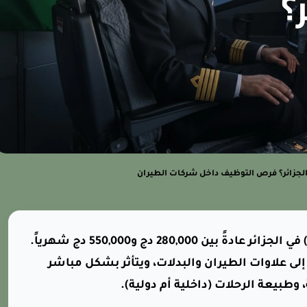
الجزائر؟ فرص التوظيف داخل شركات الطيران
يتراوح راتب مساعد الطيار (First Officer) في الجزائر عادةً بين 280,000 دج و550,000 دج شهرياً.
إلى علاوات الطيران والبدلات، ويتأثر بشكل مباشر
وطبيعة الرحلات (داخلية أم دولية).