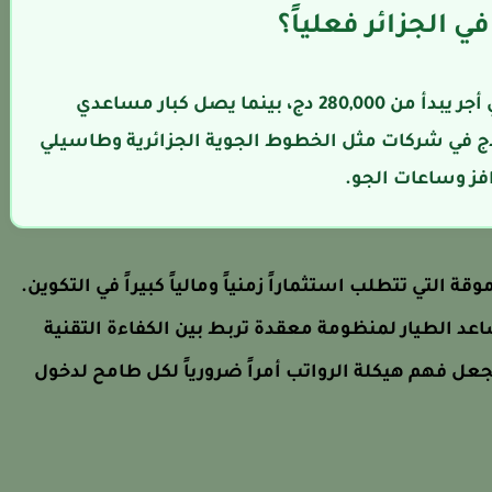
 الجزائر فعلياً؟
يتحصل مساعد الطيار المبتدئ على صافي أجر يبدأ من 280,000 دج، بينما يصل كبار مساعدي
طيارين (Senior FO) إلى سقف 550,000 دج في شركات مثل الخطوط الجوية الجزائرية وطاسيلي
فز وساعات الجو.
ة التي تتطلب استثماراً زمنياً ومالياً كبيراً في التكوين.
اعد الطيار لمنظومة معقدة تربط بين الكفاءة التقنية
جعل فهم هيكلة الرواتب أمراً ضرورياً لكل طامح لدخول