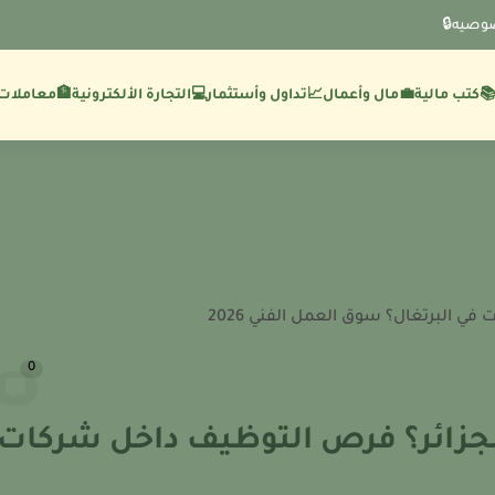
وصيه🔒
💼مال وأعمال
🏦معاملات 
كتب مالية
📈تداول وأستثمار
💻التجارة الألكترونية
 في البرتغال؟ سوق العمل الفني 2026
0
لجزائر؟ فرص التوظيف داخل شركات