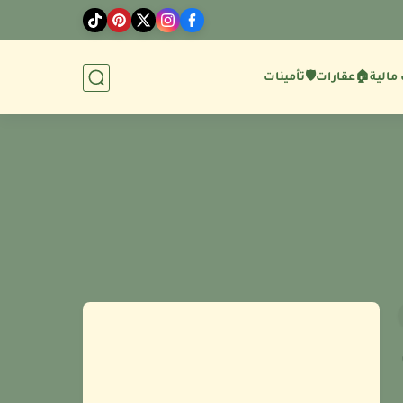
مالية
🏠عقارات
🛡️تأمينات