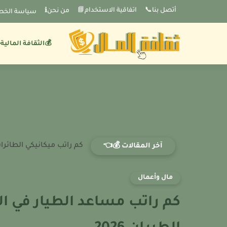
-->
أتصل بنا📞
اتفاقية الاستخدام📘
من نحنℹ️
سياسة الخص
💰الثقافة المالية
كم راتب ميكانيكي الطائرات
آخر المقالات 💰👈
مال وأعمال
كم راتب مساعد الطيار في ا