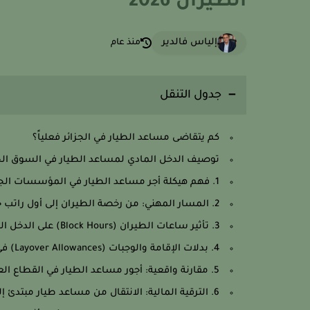
الطيران 2026
إلياس فالدير
منذ عام
جدول التنقل
كم يتقاضى مساعد الطيار في الجزائر فعلياً؟
توصيف الدخل المادي لمساعد الطيار في السوق الجز
1. فهم هيكلة أجر مساعد الطيار في المؤسسات الجزائرية
2. المسار المهني: من رخصة الطيران إلى أول راتب حقيقي
3. تأثير ساعات الطيران (Block Hours) على الدخل الشهري المتحصل عليه
4. بدلات الإقامة والوجبات (Layover Allowances) في الرحلات الدولية
5. مقارنة واقعية: أجور مساعد الطيار في القطاع العام مقابل الخاص في الجزائر
6. الترقية المالية: الانتقال من مساعد طيار مبتدئ إلى Senior FO