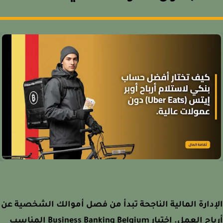
دارة المالية الناجحة تبدأ من فصل أموالك الشخصية عن
أرباح العمل. اختيار Business Banking Belgium المناسب