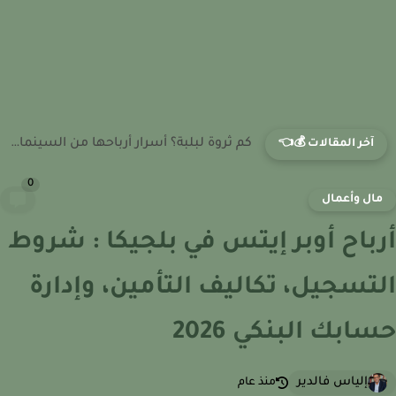
كم ثروة إلهام شاهين؟ مصادر دخلها من التمثيل والإنتاج الفني...
آخر المقالات 💰👈
0
ال وأعمال
باح أوبر إيتس في بلجيكا : شروط
تسجيل، تكاليف التأمين، وإدارة
ابك البنكي 2026
إلياس فالدير
منذ عام