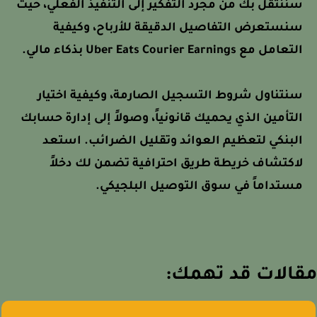
سننتقل بك من مجرد التفكير إلى التنفيذ الفعلي، حيث
سنستعرض التفاصيل الدقيقة للأرباح، وكيفية
التعامل مع Uber Eats Courier Earnings بذكاء مالي.
سنتناول شروط التسجيل الصارمة، وكيفية اختيار
التأمين الذي يحميك قانونياً، وصولاً إلى إدارة حسابك
البنكي لتعظيم العوائد وتقليل الضرائب. استعد
لاكتشاف خريطة طريق احترافية تضمن لك دخلاً
مستداماً في سوق التوصيل البلجيكي.
الات قد تهمك: