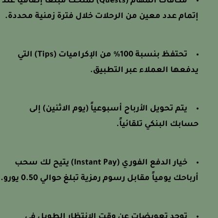
مكافآت المهام (Quests) تمنحك مبلغاً إضافياً عند
إتمام عدد معين من الرحلات خلال فترة زمنية محددة.
تحتفظ بنسبة 100% من الإكراميات (Tips) التي
يدفعها العملاء عبر التطبيق.
يتم تحويل الأرباح أسبوعياً (يوم الاثنين) إلى
حسابك البنكي تلقائياً.
خيار الدفع الفوري (Instant Pay) يتيح لك سحب
أرباحك يومياً مقابل رسوم رمزية تبلغ حوالي 0.50 يورو.
توجد تعويضات عن وقت الانتظار الطويل في