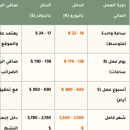
ورة العمل
الدخل
الدخل
صافي الربح 
لمالي
باليورو (€)
بالدولار ($)
اعة واحدة
16 - 22 €
17 - 24 $
يعتمد على و
متوسط)
والموقع
يوم عمل (8
128 - 176 €
138 - 190 $
صافي الربح
اعات)
الضرائب
أسبوع عمل (5
640 - 880 €
690 - 950 $
مع تحقيق أهداف
يام)
هر كامل
2,560 - 3,500
2,760 - 3,780
دخل إجمالي
€
$
النشط