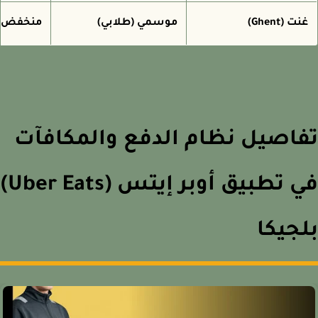
ت (Ghent)
موسمي (طلابي)
منخفض (1-2 € للطلب)
اصيل نظام الدفع والمكافآت
في تطبيق أوبر إيتس (Uber Eats)
جيكا