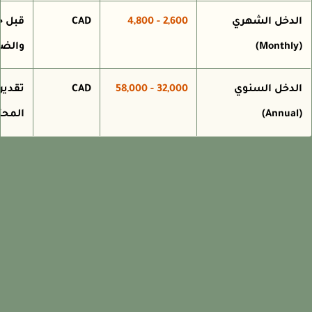
لدخل الشهري
2,600 - 4,800
CAD
قبل خص
(
والضرائ
لدخل السنوي
32,000 - 58,000
CAD
تقديري 
(
المحترف