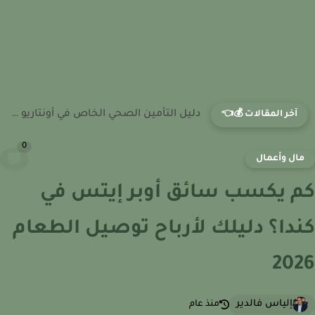
أفضل خطط التأمين الصحي الخاص في ألبرتا 2026 | مقارنة...
آخر المقالات 💰👈
0
ال وأعمال
 يكسب سائق أوبر إيتس في
دا؟ دليلك لأرباح توصيل الطعام
20
إلياس فالدير
منذ عام