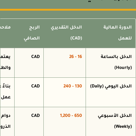
لدورة المالية
الدخل التقديري
الربح
ملاحظات
لعمل
(CAD)
الصافي
لدخل بالساعة
16 - 26
CAD
يعتمد ع
(
والطلب
لدخل اليومي (Daily)
130 - 240
CAD
عمل
لدخل الأسبوعي
650 - 1,200
CAD
دوام كا
(
الذروة