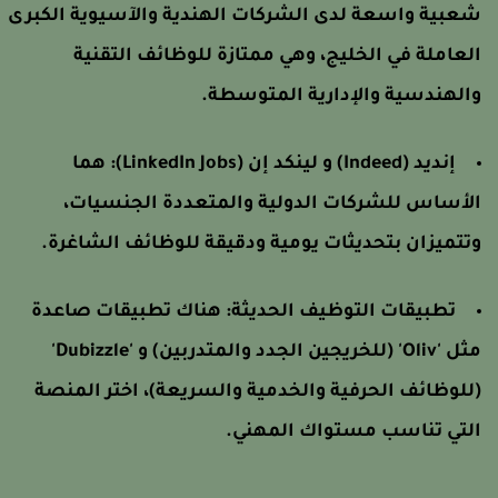
عبية واسعة لدى الشركات الهندية والآسيوية الكبرى
لعاملة في الخليج، وهي ممتازة للوظائف التقنية
الهندسية والإدارية المتوسطة.
إنديد (Indeed) و لينكد إن (LinkedIn Jobs): هما
لأساس للشركات الدولية والمتعددة الجنسيات،
تتميزان بتحديثات يومية ودقيقة للوظائف الشاغرة.
تطبيقات التوظيف الحديثة: هناك تطبيقات صاعدة
مثل 'Oliv' (للخريجين الجدد والمتدربين) و 'Dubizzle'
للوظائف الحرفية والخدمية والسريعة)، اختر المنصة
لتي تناسب مستواك المهني.