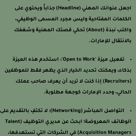
اجعل عنوانك المهني (Headline) جذاباً ويحتوي على
لكلمات المفتاحية وليس مجرد المسمى الوظيفي،
واكتب نبذة (About) تحكي قصتك المهنية وشغفك
الانتقال للإمارات.
تفعيل ميزة 'Open to Work': استخدم هذه الميزة
ذكاء، ويمكنك تحديد الخيار الذي يظهر فقط للموظفين
(Recruiters) إذا كنت لا تريد أن يعرف صاحب عملك
لحالي، وحدد الإمارات كوجهة مطلوبة.
التواصل المباشر (Networking): لا تكتفِ بالتقديم على
الوظائف المعروضة؛ ابحث عن مديري التوظيف (Talent
Acquisition Managers) في الشركات التي تستهدفها،