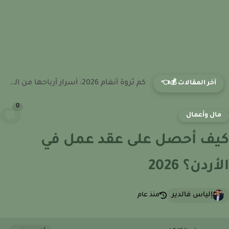
كم ثروة تامر عاشور 2026: أرباحه من الأغاني الرومانسية والحفلات...
آخر المقالات 💰👈
0
ال وأعمال
ف أحصل على عقد عمل في
ردن؟ 2026
إلياس فالدير
منذ عام