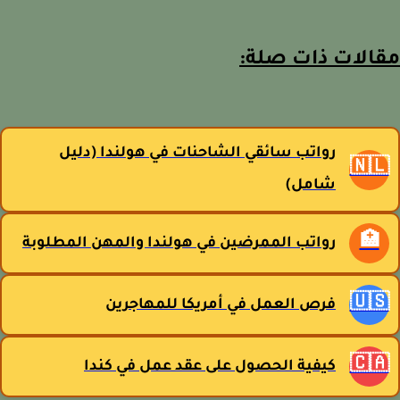
مقالات ذات صل
رواتب سائقي الشاحنات في هولندا (دليل
🇳
شامل)
🏥
رواتب الممرضين في هولندا والمهن المطلوبة
🇺
فرص العمل في أمريكا للمهاجرين
🇨
كيفية الحصول على عقد عمل في كندا