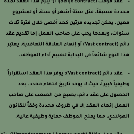
عقد مؤقت (Tijdelijk contract):
يُبرم هذا العقد لمدة
حددة مسبقاً، مثل ستة أشهر أو سنة، أو لمشروع
عين. يمكن تجديده مرتين كحد أقصى خلال فترة ثلاث
نوات، وبعدها يجب على صاحب العمل إما تقديم عقد
دائم (Vast contract) أو إنهاء العلاقة التعاقدية. يعتبر
ذا النوع شائعاً في البداية لتقييم أداء الموظف.
عقد دائم (Vast contract):
يوفر هذا العقد استقراراً
ظيفياً كبيراً، حيث لا يوجد تاريخ انتهاء محدد. بعد
لحصول على عقد دائم، يصبح من الصعب على صاحب
لعمل إنهاء العقد إلا في ظروف محددة وفقاً للقانون
لهولندي، مما يمنح الموظف حماية وظيفية عالية.