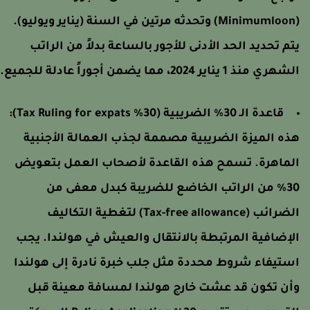
(Minimumloon) وتحدثه مرتين في السنة (يناير ويوليو).
تم تحديد الحد الأدنى للأجور بالساعة بدلاً من الراتب
شهري منذ 1 يناير 2024، مما يضمن أجوراً عادلة للجميع.
قاعدة الـ 30% الضريبية (30% Tax Ruling for expats):
ذه الميزة الضريبية مصممة لجذب العمالة الأجنبية
لماهرة. تسمح هذه القاعدة لأصحاب العمل بتعويض
30% من الراتب الخاضع للضريبة كبدل معفى من
الضرائب (Tax-free allowance) لتغطية التكاليف
لإضافية المرتبطة بالانتقال والعيش في هولندا. يجب
ستيفاء شروط محددة مثل جلب خبرة نادرة إلى هولندا
أن تكون قد عشت خارج هولندا لمسافة معينة قبل