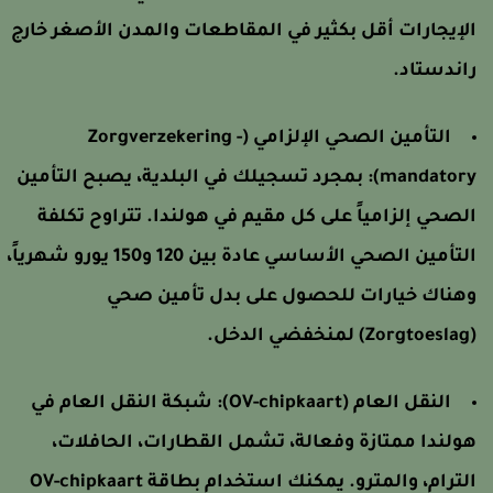
لإيجارات أقل بكثير في المقاطعات والمدن الأصغر خارج
اندستاد.
التأمين الصحي الإلزامي (Zorgverzekering -
mandatory)
بمجرد تسجيلك في البلدية، يصبح التأمين
لصحي إلزامياً على كل مقيم في هولندا. تتراوح تكلفة
التأمين الصحي الأساسي عادة بين 120 و150 يورو شهرياً،
هناك خيارات للحصول على بدل تأمين صحي
لمنخفضي الدخل.
النقل العام (OV-chipkaart):
شبكة النقل العام في
ولندا ممتازة وفعالة، تشمل القطارات، الحافلات،
الترام، والمترو. يمكنك استخدام بطاقة OV-chipkaart