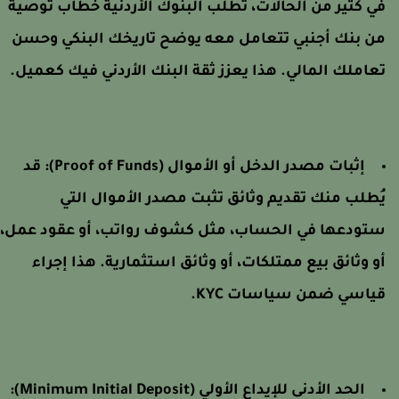
ي كثير من الحالات، تطلب البنوك الأردنية خطاب توصية
ن بنك أجنبي تتعامل معه يوضح تاريخك البنكي وحسن
عاملك المالي. هذا يعزز ثقة البنك الأردني فيك كعميل.
إثبات مصدر الدخل أو الأموال (Proof of Funds):
قد
ُطلب منك تقديم وثائق تثبت مصدر الأموال التي
تودعها في الحساب، مثل كشوف رواتب، أو عقود عمل،
و وثائق بيع ممتلكات، أو وثائق استثمارية. هذا إجراء
ياسي ضمن سياسات KYC.
الحد الأدنى للإيداع الأولي (Minimum Initial Deposit):