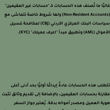
بًا ما تُصنف هذه الحسابات كـ "حسابات غير المقيمين"
(Non-Resident Accounts) ولها شروط خاصة تتماشى مع
سياسات البنك المركزي الأردني (CBJ) لمكافحة غسيل
) وتطبيق مبدأ "اعرف عميلك" (KYC).
لب هذه الحسابات عادةً إيداعًا أوليًا بحد أدنى أعلى
رنة بحسابات المقيمين، بالإضافة إلى تقديم وثائق تثبت
ة العميل ومصدر أمواله بدقة. يُعتبر جواز السفر