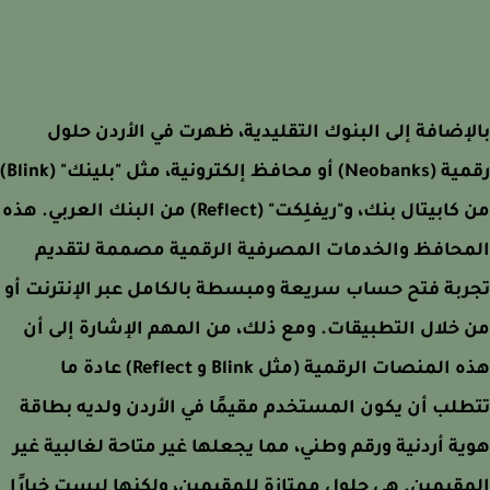
إضافة إلى البنوك التقليدية، ظهرت في الأردن حلول
رقمية (Neobanks) أو محافظ إلكترونية، مثل "بلينك" (Blink)
من كابيتال بنك، و"ريفلِكت" (Reflect) من البنك العربي. هذه
محافظ والخدمات المصرفية الرقمية مصممة لتقديم
بة فتح حساب سريعة ومبسطة بالكامل عبر الإنترنت أو
خلال التطبيقات. ومع ذلك، من المهم الإشارة إلى أن
هذه المنصات الرقمية (مثل Blink و Reflect) عادة ما
لب أن يكون المستخدم مقيمًا في الأردن ولديه بطاقة
ة أردنية ورقم وطني، مما يجعلها غير متاحة لغالبية غير
قيمين. هي حلول ممتازة للمقيمين، ولكنها ليست خيارًا