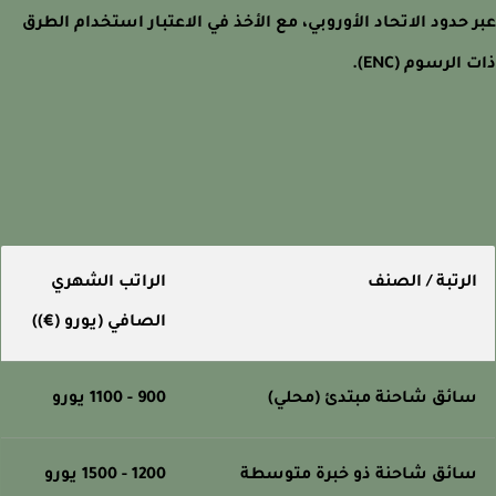
 حدود الاتحاد الأوروبي، مع الأخذ في الاعتبار استخدام الطرق
الرسوم (ENC).
لرتبة / الصنف
الراتب الشهري
الصافي (يورو (€))
ائق شاحنة مبتدئ (محلي)
900 - 1100 يورو
ائق شاحنة ذو خبرة متوسطة
1200 - 1500 يورو