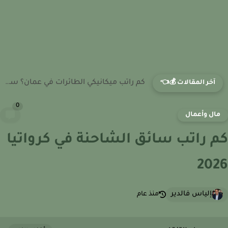
كم راتب ميكانيكي الطائرات في عمان؟ سوق العمل والرواتب الفنية...
آخر المقالات 💰👈
0
ال وأعمال
 راتب سائق الشاحنة في كرواتيا
20
إلياس فالدير
منذ عام