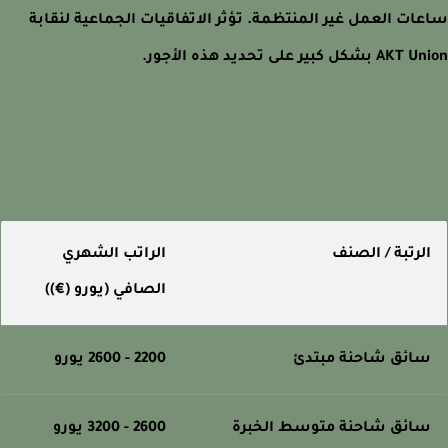
ات العمل غير المنتظمة. تؤثر الاتفاقيات الجماعية لنقابة
شكل كبير على تحديد هذه الأجور.
لرتبة / الصنف
الراتب الشهري
الصافي (يورو (€))
ائق شاحنة مبتدئ
2200 - 2600 يورو
ائق شاحنة متوسط الخبرة
2600 - 3200 يورو