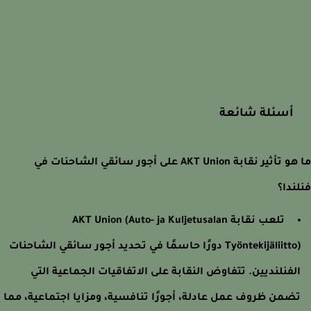
أسئلة شائعة
ما هو تأثير نقابة AKT Union على أجور سائقي الشاحنات في
ندا؟
تلعب نقابة AKT Union (Auto- ja Kuljetusalan
Työntekijäliitto) دورًا حاسمًا في تحديد أجور سائقي الشاحنات
لفنلنديين. تتفاوض النقابة على الاتفاقيات الجماعية التي
ضمن ظروف عمل عادلة، أجورًا تنافسية، ومزايا اجتماعية، مما