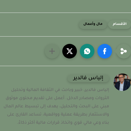
مال وأعمال
إلياس فالدير
إلياس فالدير، خبير وباحث في الثقافة المالية وتحليل
الثروات ومصادر الدخل. أعمل على تقديم محتوى موثوق
مبني على البحث والتحليل، يهدف إلى تبسيط عالم المال
والاستثمار بطريقة عملية وواقعية، تساعد القارئ على
بناء وعي مالي قوي واتخاذ قرارات مالية أكثر ذكاءً.