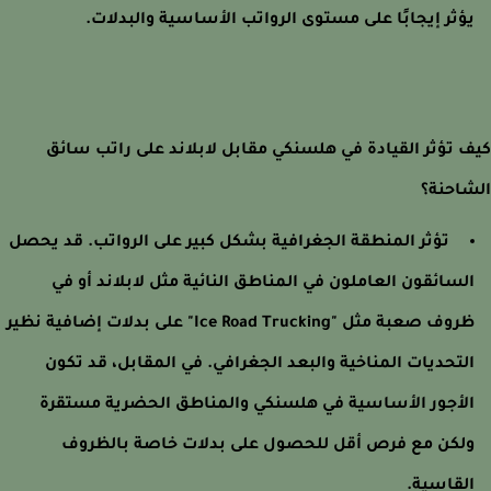
ؤثر إيجابًا على مستوى الرواتب الأساسية والبدلات.
 تؤثر القيادة في هلسنكي مقابل لابلاند على راتب سائق
احنة؟
تؤثر المنطقة الجغرافية بشكل كبير على الرواتب. قد يحصل
لسائقون العاملون في المناطق النائية مثل لابلاند أو في
ظروف صعبة مثل "Ice Road Trucking" على بدلات إضافية نظير
لتحديات المناخية والبعد الجغرافي. في المقابل، قد تكون
لأجور الأساسية في هلسنكي والمناطق الحضرية مستقرة
لكن مع فرص أقل للحصول على بدلات خاصة بالظروف
لقاسية.