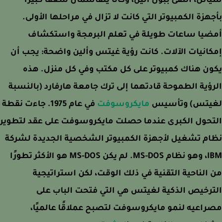
تل، التقى ببول ألين، وكانا يتقاسمان شغفًا كبيرًا
هزة الكمبيوتر التي كانت لا تزال في مراحلها الأولى.
ضيا ساعات طويلة في تعلم البرمجة واستكشاف
انيات الآلات. كانت رؤية غيتس وألين واضحة: يجب أن
ن هناك كمبيوتر على كل مكتب وفي كل منزل. هذه
ؤية الطموحة قادتهما إلى ترك جامعة هارفارد (بالنسبة
يتس) وتأسيس
مايكروسوفت
في عام 1975. جاءت نقطة
حول الكبرى عندما حصلت مايكروسوفت على عقد لتطوير
م تشغيل لأجهزة الكمبيوتر الشخصية الجديدة لشركة
IBM، وهو نظام MS-DOS. لم يكن MS-DOS هو الأكثر تطورًا
الناحية التقنية في ذلك الوقت، لكن استراتيجية
رخيص الذكية لغيتس هي التي فتحت الباب على
اعيه لنمو مايكروسوفت لتصبح عملاقًا عالميًا،