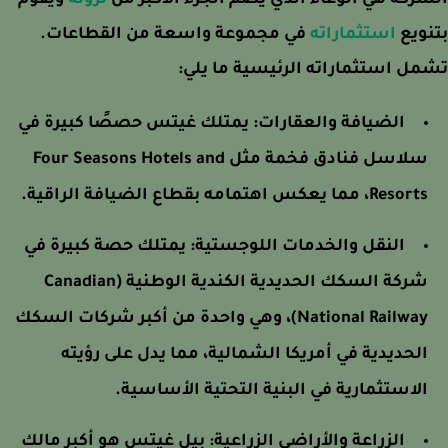
ركة هي الوعاء الذي يضم الجزء الأكبر من
ثروته
ويقوم
ويع
استثماراته
في مجموعة واسعة من القطاعات.
ل استثماراته الرئيسية ما يلي:
الضيافة والعقارات:
يمتلك غيتس حصصًا كبيرة في
سلاسل فنادق فخمة مثل Four Seasons Hotels and
Resorts، مما يعكس اهتمامه بقطاع الضيافة الراقية.
النقل والخدمات اللوجستية:
يمتلك حصة كبيرة في
شركة السكك الحديدية الكندية الوطنية (Canadian
National Railway)، وهي واحدة من أكبر شركات السكك
الحديدية في أمريكا الشمالية، مما يدل على رؤيته
الاستثمارية في البنية التحتية الأساسية.
الزراعة والأراضي الزراعية:
بيل غيتس هو أكبر مالك