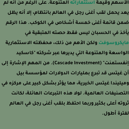
أسهم وقيمة
استثماراته
المتنوعة. على الرغم من أنه لم
 يحمل لقب أغنى رجل في العالم بانتظام، إلا أنه يظل
ن قائمة أغنى خمسة أشخاص في الكوكب. هذا الرقم
خذ في الحسبان ليس فقط حصته المتبقية في
يكروسوفت
ولكن الأهم من ذلك، محفظته الاستثمارية
اسعة والمتنوعة التي يديرها عبر شركته "كاسكيد
إنفستمنت" (Cascade Investment). من المهم الإشارة إلى
غيتس قد تبرع بمليارات الدولارات لمؤسسة بيل
ليندا غيتس الخيرية، مما يؤثر بشكل كبير على مركزه في
صنيفات العالمية. لولا هذه التبرعات الهائلة، لكانت
ته أعلى بكثير وربما احتفظ بلقب أغنى رجل في العالم
رة أطول.