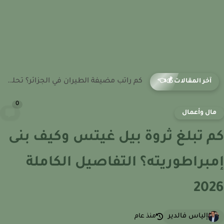
كم راتب مراقب الحركة الجوية في الجزائر؟ تحليل الرواتب وفرص...
آخر المقالات 💰👈
0
ال وأعمال
 تبلغ ثروة بيل غيتس وكيف بنى
براطوريته؟ التفاصيل الكاملة
20
إلياس فالدير
منذ عام