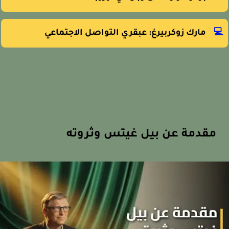
مارك زوكربيرغ: عبقري التواصل الاجتماعي

مقدمة عن بيل غيتس وثروته