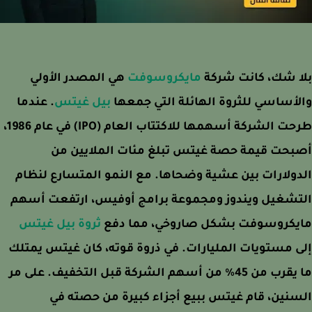
ا شك، كانت شركة
مايكروسوفت
هي المصدر الأولي
أساسي للثروة الهائلة التي جمعها
بيل غيتس
. عندما
طرحت الشركة أسهمها للاكتتاب العام (IPO) في عام 1986،
بحت قيمة حصة غيتس تبلغ مئات الملايين من
ولارات بين عشية وضحاها. مع النمو المتسارع لنظام
تشغيل ويندوز ومجموعة برامج أوفيس، ارتفعت أسهم
يكروسوفت بشكل صاروخي، مما دفع
ثروة بيل غيتس
 مستويات المليارات. في ذروة قوته، كان غيتس يمتلك
ما يقرب من 45% من أسهم الشركة قبل التخفيف. على مر
نين، قام غيتس ببيع أجزاء كبيرة من حصته في