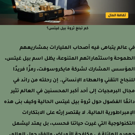
كم تبلغ ثروة بيل غيتس؟
عالم يتباهى فيه أصحاب المليارات بمشاريعهم
طموحة واستثماراتهم المتنوعة، يظل اسم بيل غيتس،
مؤسس المشارك لشركة مايكروسوفت، رمزًا فريدًا
جاح التقني والعطاء الإنساني. إن رحلته من رائد في
ل البرمجيات إلى أحد أكبر المحسنين في العالم تثير
مًا الفضول حول ثروة بيل غيتس الحالية وكيف بنى هذه
مبراطورية المالية. لا يقتصر إرثه على الابتكارات
كنولوجية التي غيرت حياتنا فحسب، بل يمتد ليشمل
ده الهائلة في مكافحة الأمراض والفقر حول العالم،