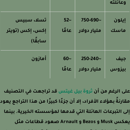
عائلته
يلون
~750-690
~52
تسلا، سبيس
اسك
مليار دولار
عامًا
إكس، إكس (تويتر
سابقًا)
يف
~250-240
~60
أمازون
يزوس
مليار دولار
عامًا
 الرغم من أن
ثروة بيل غيتس
قد تراجعت في التصنيف
رنةً بهؤلاء الأفراد، إلا أن جزءًا كبيرًا من هذا التراجع يعود
 التبرعات الهائلة التي قدمها لمؤسسته الخيرية. بينما
يعكس Musk و Bezos و Arnault صعود قطاعات مثل