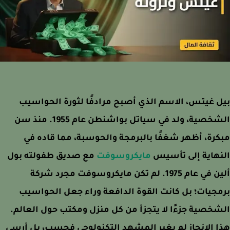
 غيتس، الاسم الذي أصبح مرادفًا لثورة الحواسيب
الشخصية، ولد في سياتل بواشنطن عام 1955. منذ سن
رة، أظهر شغفًا بالبرمجة والحوسبة، مما قاده في
نهاية إلى تأسيس
مايكروسوفت
مع صديق طفولته بول
ألين في عام 1975. لم تكن مايكروسوفت مجرد شركة
جيات؛ بل كانت القوة الدافعة وراء جعل الحواسيب
خصية جزءًا لا يتجزأ من كل منزل ومكتب حول العالم.
 الإنجاز لم يغير المشهد التكنولوجي فحسب، بل أرسى