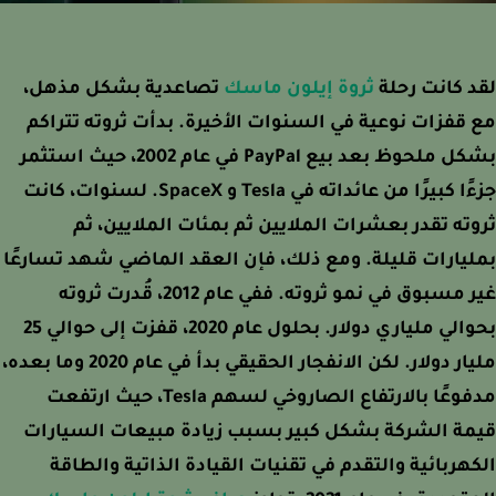
 كانت رحلة
ثروة إيلون ماسك
تصاعدية بشكل مذهل،
قفزات نوعية في السنوات الأخيرة. بدأت ثروته تتراكم
بشكل ملحوظ بعد بيع PayPal في عام 2002، حيث استثمر
جزءًا كبيرًا من عائداته في Tesla و SpaceX. لسنوات، كانت
ته تقدر بعشرات الملايين ثم بمئات الملايين، ثم
يارات قليلة. ومع ذلك، فإن العقد الماضي شهد تسارعًا
غير مسبوق في نمو ثروته. ففي عام 2012، قُدرت ثروته
بحوالي ملياري دولار. بحلول عام 2020، قفزت إلى حوالي 25
مليار دولار. لكن الانفجار الحقيقي بدأ في عام 2020 وما بعده،
مدفوعًا بالارتفاع الصاروخي لسهم Tesla، حيث ارتفعت
ة الشركة بشكل كبير بسبب زيادة مبيعات السيارات
هربائية والتقدم في تقنيات القيادة الذاتية والطاقة