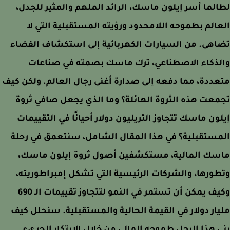
لما أسر إيلون ماسك، الرائد الملهم والمثير للجدل،
الم بطموحه اللامحدود ورؤيته المستقبلية التي لا
هى. من السيارات الكهربائية إلى استكشاف الفضاء
لذكاء الاصطناعي، ترك ماسك بصمته في صناعات
ددة، مما دفعه إلى صدارة أغنى رجال العالم. ولكن كيف
عت هذه الثروة الهائلة؟ وما الذي يجعل صافي ثروة
ون ماسك تتجاوز التريليون دولار أحيانًا في التقييمات
ستقبلية؟ في هذا المقال الشامل، سنتعمق في رحلة
سك المالية، مستكشفين أصول ثروة إيلون ماسك،
ورها، والشركات الرئيسية التي تشكل إمبراطوريته،
وكيف يمكن أن تستمر في النمو لتتجاوز تقييمات الـ 690
ار دولار في القيمة الحالية والمستقبلية. سنحلل كيف