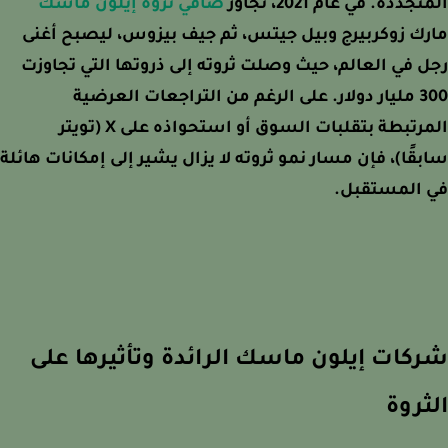
جددة. في عام 2021، تجاوز
صافي ثروة إيلون ماسك
ك زوكربيرج وبيل جيتس، ثم جيف بيزوس، ليصبح أغنى
 في العالم، حيث وصلت ثروته إلى ذروتها التي تجاوزت
300 مليار دولار. على الرغم من التراجعات العرضية
المرتبطة بتقلبات السوق أو استحواذه على X (تويتر
قًا)، فإن مسار نمو ثروته لا يزال يشير إلى إمكانات هائلة
 المستقبل.
كات إيلون ماسك الرائدة وتأثيرها على
ثروة