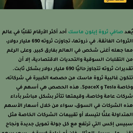
د
صافي ثروة إيلون ماسك
أحد أكثر الأرقام تقلبًا في عالم
الثروات الفائقة. في ذروتها، تجاوزت ثروته 690 مليار دولار،
 جعله أغنى شخص في العالم بفارق كبير. وعلى الرغم
التقلبات السوقية والتحديات الاقتصادية، إلا أن
تقديرات ثروته تتجاوز حاليًا 690 مليار دولار بشكل ثابت.
ون غالبية ثروة ماسك من حصصه الكبيرة في شركاته،
وخاصة Tesla و SpaceX. هذه الحصص هي أسهم في
ات عامة وخاصة، وقيمتها تتأثر بشكل مباشر بأداء
ه الشركات في السوق، سواء من خلال أسعار الأسهم
تداولة علنًا لتيسلا أو تقييمات الشركات الخاصة مثل
س إكس التي ترتفع مع كل جولة تمويل جديدة ونجاح