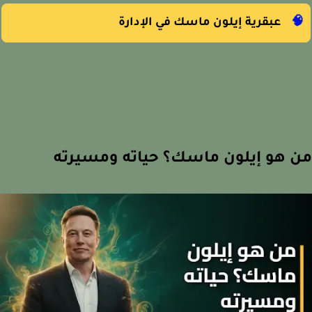
عبقرية إيلون ماسك في الإدارة

من هو إيلون ماسك؟ حياته ومسير