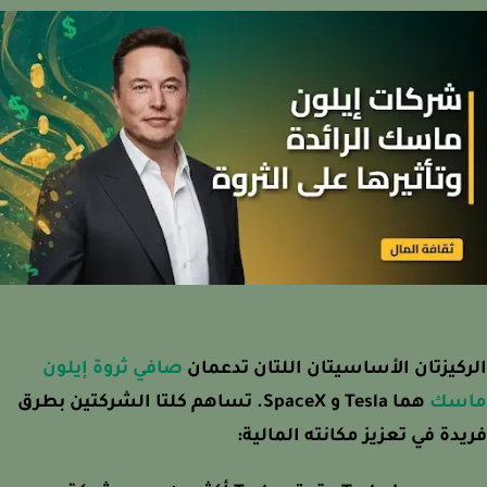
كيزتان الأساسيتان اللتان تدعمان
صافي ثروة إيلون
سك
هما Tesla و SpaceX. تساهم كلتا الشركتين بطرق
دة في تعزيز مكانته المالية: