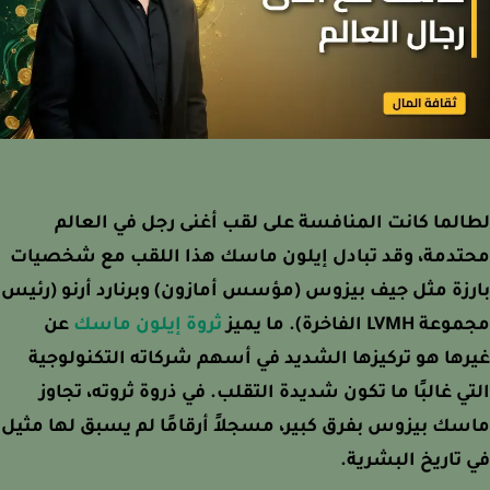
لما كانت المنافسة على لقب أغنى رجل في العالم
تدمة، وقد تبادل إيلون ماسك هذا اللقب مع شخصيات
زة مثل جيف بيزوس (مؤسس أمازون) وبرنارد أرنو (رئيس
LVM الفاخرة). ما يميز
ثروة إيلون ماسك
عن
ها هو تركيزها الشديد في أسهم شركاته التكنولوجية
ي غالبًا ما تكون شديدة التقلب. في ذروة ثروته، تجاوز
ك بيزوس بفرق كبير، مسجلاً أرقامًا لم يسبق لها مثيل
تاريخ البشرية.