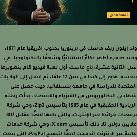
ولد إيلون ريف ماسك في بريتوريا بجنوب إفريقيا عام 1971،
ذ صغره أظهر ذكاءً استثنائيًا وشغفًا بالتكنولوجيا. في
الثانية عشرة، باع ماسك أول لعبة فيديو قام بتطويرها
بنفسه. هاجر إلى كندا في سن 17 عامًا، ثم انتقل إلى الولايات
تحدة للدراسة في جامعة بنسلفانيا، حيث حصل على
دتي البكالوريوس في الفيزياء والاقتصاد. بدأت رحلته
الريادية الحقيقية في عام 1995 بتأسيس Zip2، وهي شركة
برمجيات خرائط عبر الإنترنت، والتي باعها لاحقًا مقابل 307
ملايين دولار. تلا ذلك تأسيس X.com، وهي شركة خدمات
مالية عبر الإنترنت اندمجت لاحقًا لتصبح PayPal، التي بيعت