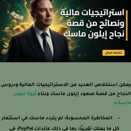
ن استخلاص العديد من الاستراتيجيات المالية ودروس
نجاح من قصة صعود إيلون ماسك وبناء
ثروة إيلون
سك
:
المخاطرة المحسوبة:
لم يتردد ماسك في استثمار
كل ما يملك تقريبًا، بما في ذلك عائدات PayPal، في