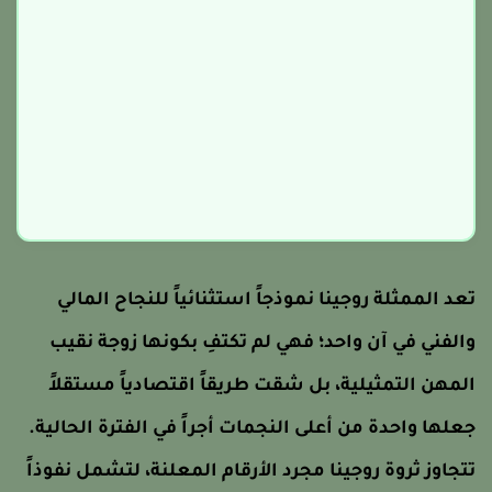
عد الممثلة روجينا نموذجاً استثنائياً للنجاح المالي
الفني في آن واحد؛ فهي لم تكتفِ بكونها زوجة نقيب
لمهن التمثيلية، بل شقت طريقاً اقتصادياً مستقلاً
علها واحدة من أعلى النجمات أجراً في الفترة الحالية.
تجاوز ثروة روجينا مجرد الأرقام المعلنة، لتشمل نفوذاً