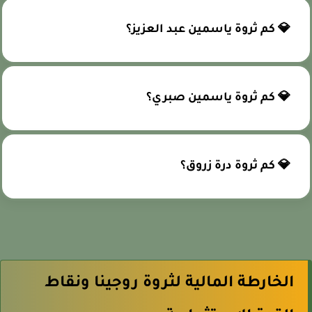
💎 كم ثروة ياسمين عبد العزيز؟
💎 كم ثروة ياسمين صبري؟
💎 كم ثروة درة زروق؟
الخارطة المالية لثروة روجينا ونقاط