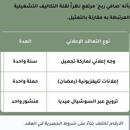
ه 'صافي ربح' مرتفع نظراً لقلة التكاليف التشغيلية
رتبطة به مقارنة بالتمثيل.
نوع التعاقد الإعلاني
المدة
ا
وجه إعلاني لماركة تجميل
سنة واحدة
إعلانات تليفزيونية (رمضان)
حملة واحدة
ترويج عبر السوشيال ميديا
منشور واحد
الأرقام تختلف بناءً على شروط الحصرية في العقد.