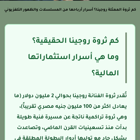
م ثروة الممثلة روجينا؟ أسرار أرباحها من المسلسلات والظهور التلفزيوني
كم ثروة روجينا الحقيقية؟
وما هي أسرار استثماراتها
المالية؟
تُقدر ثروة الفنانة روجينا بحوالي 2 مليون دولار (ما
يعادل اكثر من 100 مليون جنيه مصري تقريباً)،
وهي ثروة تراكمية ناتجة عن مسيرة فنية طويلة
بدأت منذ تسعينيات القرن الماضي، وتصاعدت
بشكل حاد مع توليها أدوار البطولة المطلقة في