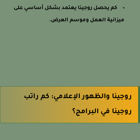
كم يحصل روجينا يعتمد بشكل أساسي على
ميزانية العمل وموسم العرض.
روجينا والظهور الإعلامي: كم راتب
روجينا في البرامج؟