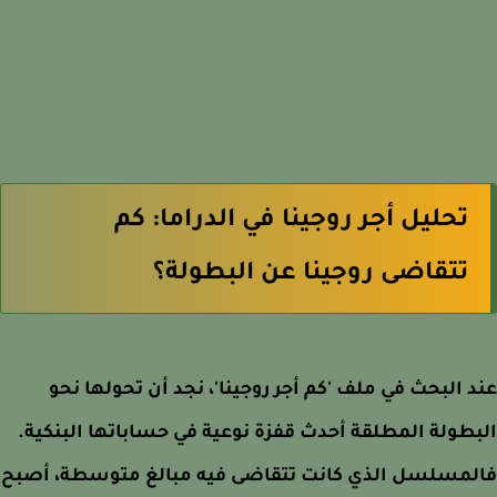
تحليل أجر روجينا في الدراما: كم
تتقاضى روجينا عن البطولة؟
 البحث في ملف 'كم أجر روجينا'، نجد أن تحولها نحو
طولة المطلقة أحدث قفزة نوعية في حساباتها البنكية.
لمسلسل الذي كانت تتقاضى فيه مبالغ متوسطة، أصبح