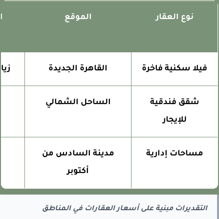
نوع العقار
الموقع
الع
فيلا سكنية فاخرة
القاهرة الجديدة
زيادة
شقق فندقية
الساحل الشمالي
100 ألف د
للإيجار
مساحات إدارية
مدينة السادس من
70 ألف دو
أكتوبر
التقديرات مبنية على أسعار العقارات في المناطق