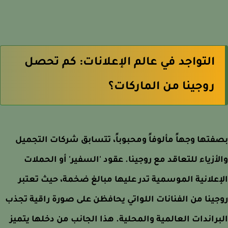
التواجد في عالم الإعلانات: كم تحصل
روجينا من الماركات؟
تها وجهاً مألوفاً ومحبوباً، تتسابق شركات التجميل
أزياء للتعاقد مع روجينا. عقود 'السفير' أو الحملات
علانية الموسمية تدر عليها مبالغ ضخمة، حيث تعتبر
ينا من الفنانات اللواتي يحافظن على صورة راقية تجذب
راندات العالمية والمحلية. هذا الجانب من دخلها يتميز