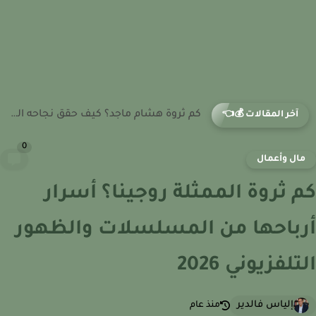
كم ثروة شيكو؟ أرباحه من الأفلام الكوميدية والشراكات الفنية 2026
آخر المقالات 💰👈
0
ال وأعمال
 ثروة الممثلة روجينا؟ أسرار
باحها من المسلسلات والظهور
تلفزيوني 2026
إلياس فالدير
منذ عام