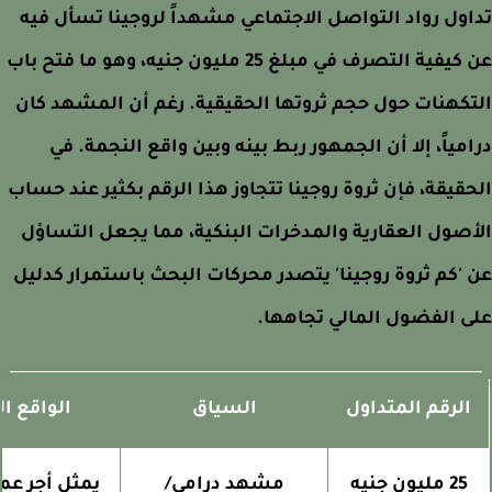
ول رواد التواصل الاجتماعي مشهداً لروجينا تسأل فيه
عن كيفية التصرف في مبلغ 25 مليون جنيه، وهو ما فتح باب
كهنات حول حجم ثروتها الحقيقية. رغم أن المشهد كان
مياً، إلا أن الجمهور ربط بينه وبين واقع النجمة. في
قيقة، فإن ثروة روجينا تتجاوز هذا الرقم بكثير عند حساب
صول العقارية والمدخرات البنكية، مما يجعل التساؤل
'كم ثروة روجينا' يتصدر محركات البحث باستمرار كدليل
 الفضول المالي تجاهها.
الرقم المتداول
السياق
الواقع الما
25 مليون جنيه
مشهد درامي/
يمثل أجر عملي