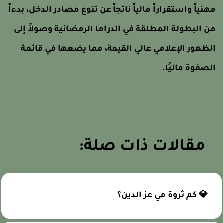
هنياً واستقراراً مالياً ناتجاً عن تنوع مصادر الدخل، بدءاً
ن البطولة المطلقة في الدراما الرمضانية وصولاً إلى
لظهور الإعلامي عالي القيمة، مما يضعها في قائمة
لصفوة ماليًا.
مقالات ذات صلة:
💎 كم ثروة مي عز الدين؟