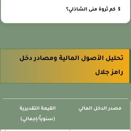
﹩ كم ثروة منى الشاذلي؟
تحليل الأصول المالية ومصادر دخل
رامز جلال
مصدر الدخل المالي
القيمة التقديرية
ط
(سنوياً/إجمالي)