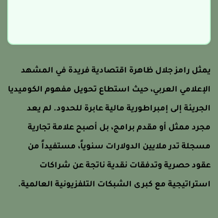
مثل رامز جلال ظاهرة اقتصادية فريدة في المشهد
لإعلامي العربي، حيث استطاع تحويل مفهوم الكوميديا
لجريئة إلى إمبراطورية مالية عابرة للحدود. لم يعد
جرد ممثل أو مقدم برامج، بل أصبح علامة تجارية
سجلة تدر ملايين الدولارات سنوياً، مستفيداً من
قود حصرية وتدفقات نقدية ناتجة عن شراكات
ستراتيجية مع كبرى الشبكات التلفزيونية العالمية.