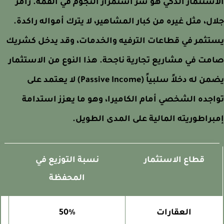
ستثمار الذكي هو سر استمرار النجوم في القمة. رامز
ل، مثل غيره من كبار المشاهير، لا يترك أمواله راكدة.
ثمر في قطاعات الترفيه والخدمات، وقد يدخل كشريك
ت في مشاريع تجارية ناجحة. هذا النوع من الاستثمار
يضمن له دخلاً سلبياً (Passive Income) لا يعتمد على
جده الشخصي أمام الكاميرا، وهو ما يعزز استدامة
راطوريته المالية على المدى الطويل.
قطاع الاستثمار
نسبة التوزيع في
المحفظة
العقارات
50%