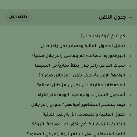
جدول التنقل
كم تبلغ ثروة رامز جلال؟
تحليل الأصول المالية ومصادر دخل رامز جلال
إمبراطورية المقالب: كم يتقاضى رامز جلال فعلياً؟
شباك التذاكر: رامز جلال بطلاً تجارياً في السينما
الواجهة الإعلانية: كيف يثمن رامز جلال صورته؟
المحفظة العقارية: أين يخزن رامز جلال أمواله؟
أسطول السيارات والرفاهية: الوجه الآخر للثراء
كيف يستثمر المشاهير أموالهم؟ نموذج رامز جلال
حقوق الملكية والمنصات: الأرباح غير المرئية
التكاليف التشغيلية: كم ينفق رامز لصناعة الثروة؟
النمو المستقبلي: هل تستمر ثروة رامز في الصعود؟