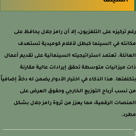
السينما
 تركيزه على التلفزيون، إلا أن رامز جلال يحافظ على
نته في السينما كبطل لأفلام كوميدية تستهدف
ائلة. تعتمد استراتيجيته السينمائية على تقديم أعمال
 ميزانيات متوسطة تحقق إيرادات عالية مقارنة
لفتها. هذا الذكاء في اختيار الأدوار يضمن له دخلاً إضافياً
نسب أرباح التوزيع الخارجي وحقوق العرض على
نصات الرقمية، مما يعزز من ثروة رامز جلال بشكل
رد.