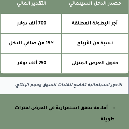
مصدر الدخل السينمائي
التقدير المالي
ا
أجر البطولة المطلقة
700 ألف دولار
نسبة من الأرباح
15% من صافي الدخل
حقوق العرض المنزلي
250 ألف دولار
الأجور السينمائية تخضع لتقلبات السوق وحجم الإنتاج.
أفلامه تحقق استمرارية في العرض لفترات
طويلة.