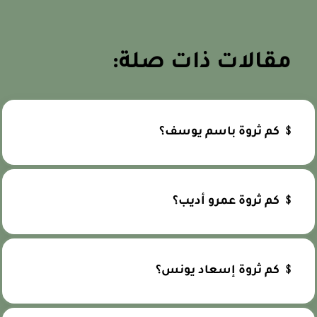
مقالات ذات صلة:
﹩ كم ثروة باسم يوسف؟
﹩ كم ثروة عمرو أديب؟
﹩ كم ثروة إسعاد يونس؟