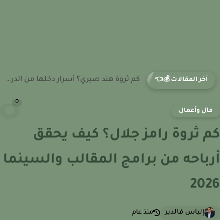
كم راتب مساعد طيار في الإمارات؟ لماذا يعتبر من بين...
آخر المقالات 💰👈
0
ال وأعمال
 ثروة رامز جلال؟ كيف يحقق
باحه من برامج المقالب والسينما
20
إلياس فالدير
منذ عام