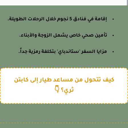
إقامة في فنادق 5 نجوم خلال الرحلات الطويلة.
تأمين صحي خاص يشمل الزوجة والأبناء.
مزايا السفر 'ستاندباي' بتكلفة رمزية جداً.
كيف تتحول من مساعد طيار إلى كابتن
ثري؟ 👇