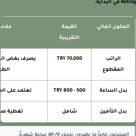
في البداية.
المكون المالي
القيمة
ملاحظا
التقريبية
الراتب
70,000 TRY
يصرف بغض النظر
المقطوع
الطيرا
بدل الساعة
500 - 800 TRY
تعتمد على الطير
بدل التأمين
شامل
تغطية صحية 
المبتدئون غالباً ما يطيرون بحدود 70-80 ساعة شهرياً.