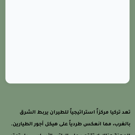
عد تركيا مركزاً استراتيجياً للطيران يربط الشرق
الغرب، مما انعكس طردياً على هيكل أجور الطيارين.