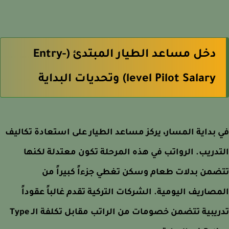
دخل مساعد الطيار المبتدئ (Entry-
level Pilot Salary) وتحديات البداية
بداية المسار، يركز مساعد الطيار على استعادة تكاليف
دريب. الرواتب في هذه المرحلة تكون معتدلة لكنها
من بدلات طعام وسكن تغطي جزءاً كبيراً من
صاريف اليومية. الشركات التركية تقدم غالباً عقوداً
تدريبية تتضمن خصومات من الراتب مقابل تكلفة الـ Type