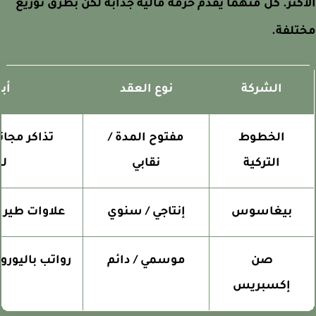
كثر. كل منهما يقدم حزمة مالية جذابة لكن بطرق توزيع
تلفة.
الشركة
نوع العقد
أبرز 
الخطوط
مفتوح المدة /
تذاكر مجانية
التركية
نقابي
للعا
بيغاسوس
إنتاجي / سنوي
علاوات طيران 
صن
موسمي / دائم
رواتب باليورو 
إكسبريس