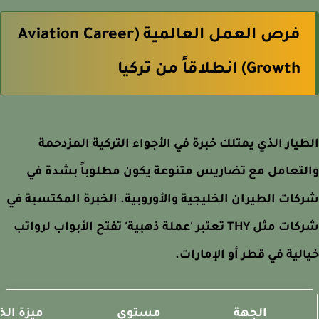
فرص العمل العالمية (Aviation Career
Growth) انطلاقاً من تركيا
يار الذي يمتلك خبرة في الأجواء التركية المزدحمة
تعامل مع تضاريس متنوعة يكون مطلوباً بشدة في
ات الطيران الخليجية والأوروبية. الخبرة المكتسبة في
شركات مثل THY تعتبر 'عملة ذهبية' تفتح الأبواب لرواتب
لية في قطر أو الإمارات.
الجهة
مستوى
ميزة الخبرة