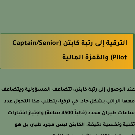
الترقية إلى رتبة كابتن (Captain/Senior
Pilot) والقفزة المالية
 الوصول إلى رتبة كابتن، تتضاعف المسؤولية ويتضاعف
ا الراتب بشكل حاد. في تركيا، يتطلب هذا التحول عدد
ساعات طيران محدد (غالباً 4500 ساعة) واجتياز اختبارات
ية ونفسية دقيقة. الكابتن ليس مجرد طيار، بل هو