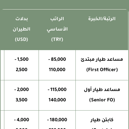
الرتبة/الخبرة
الراتب
بدلات
الأساسي
الطيران
ال
(USD)
(TRY)
مساعد طيار مبتدئ
85,000 -
1,500 -
2,500
110,000
(First Officer)
مساعد طيار أول
115,000 -
2,000 -
3,500
140,000
(Senior FO)
كابتن طيار
180,000 -
4,000 -