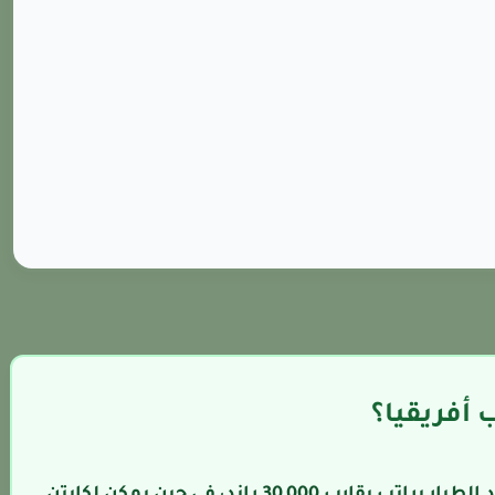
 أفريقيا؟
تختلف الأجور بشكل كبير؛ حيث يبدأ مساعد الطيار براتب يقارب 30,000 راند، في حين يمكن لكابتن