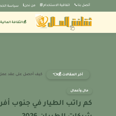
-->
أتصل بنا📞
اتفاقية الاستخدام📘
من نحنℹ️
سياسة الخص
💰الثقافة المالية
كيف أحصل على عقد عمل في ا
آخر المقالات 💰👈
مال وأعمال
كم راتب الطيار في جنوب أفر