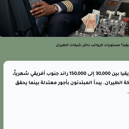
يقيا؟ مستويات الرواتب داخل شركات الطيران
يتراوح متوسط راتب الطيار في جنوب أفريقيا بين 30,000 إلى 150,000 راند جنوب أفريقي شهرياً،
 الطيران. يبدأ المبتدئون بأجور معتدلة بينما يحقق