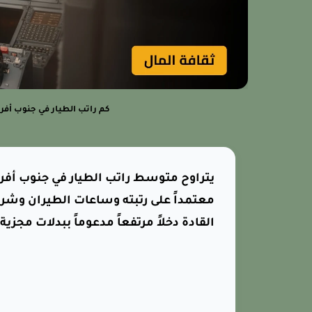
كم راتب الطيار في جنوب أفر
معتمداً على رتبته وساعات الطيران وشركة
القادة دخلاً مرتفعاً مدعوماً ببدلات مجزية.