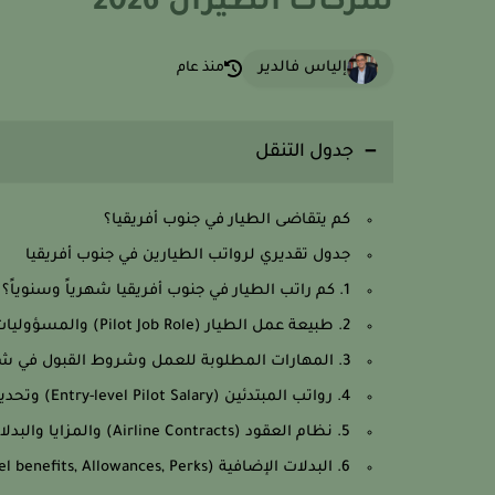
شركات الطيران 2026
إلياس فالدير
منذ عام
جدول التنقل
كم يتقاضى الطيار في جنوب أفريقيا؟
جدول تقديري لرواتب الطيارين في جنوب أفريقيا
1. كم راتب الطيار في جنوب أفريقيا شهرياً وسنوياً؟ تحليل الدخل الشامل.
2. طبيعة عمل الطيار (Pilot Job Role) والمسؤوليات القيادية في جنوب أفريقيا.
3. المهارات المطلوبة للعمل وشروط القبول في شركات الطيران الجنوب أفريقية.
4. رواتب المبتدئين (Entry-level Pilot Salary) وتحديات البداية المهنية.
5. نظام العقود (Airline Contracts) والمزايا والبدلات المالية (Flight Allowances).
6. البدلات الإضافية (Travel benefits, Allowances, Perks) وكيفية احتسابها.