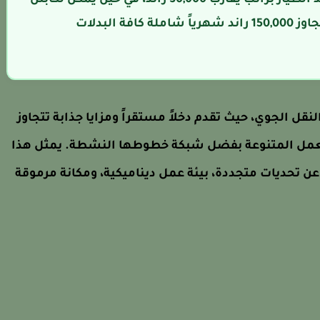
طائرة في شركات مثل SAA أو Safair أن يتجاوز 150,000 راند شهرياً شاملة كافة البدلات
قل الجوي، حيث تقدم دخلاً مستقراً ومزايا جذابة تتجاوز
العمل المتنوعة بفضل شبكة خطوطها النشطة. يمثل هذا
ن تحديات متجددة، بيئة عمل ديناميكية، ومكانة مرموقة