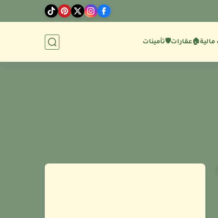
مالية
🏠عقارات
🛡️تأمينات