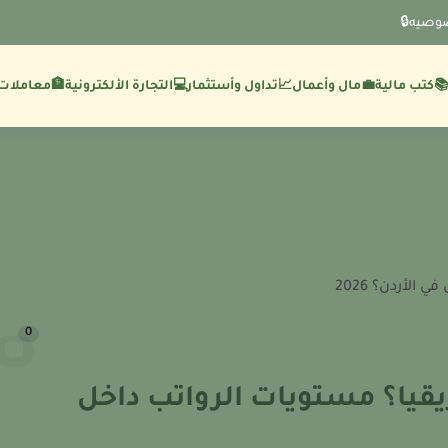
وصيه🔒
💼مال وأعمال
🏦معاملات 
كتب مالية
📈تداول وأستثمار
💻التجارة الألكترونية
لأردن؟ 2026
0
يقيا؟ مستويات الرواتب داخل