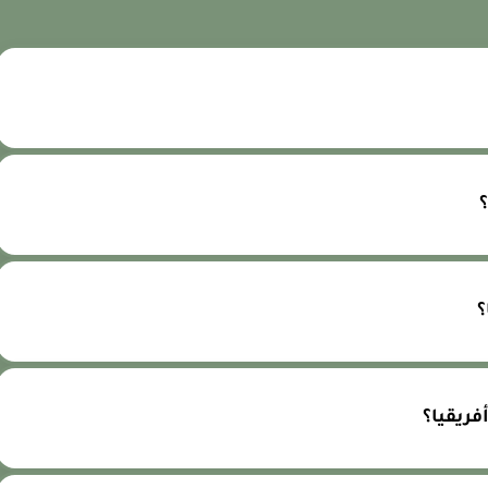

💎 كم ر