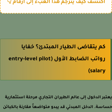
اكتشف كيف يترجم هذا العبء إلى أرقام 👇
كم يتقاضى الطيار المبتدئ؟ خفايا
رواتب الضابط الأول (entry-level pilot
salary)
بر الدخول إلى عالم الطيران التجاري مرحلة استثمارية
سة. الدخل المبدئي قد يبدو متواضعاً مقارنة بالكباتن