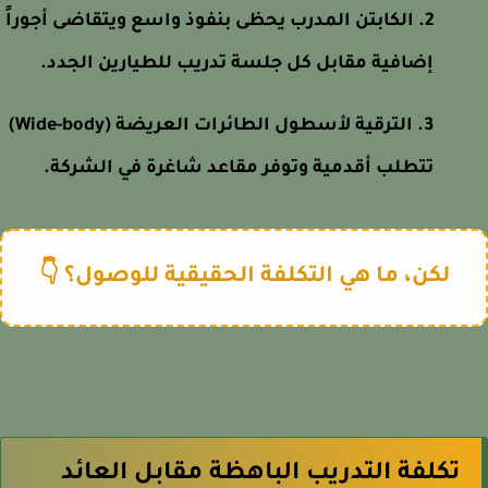
الكابتن المدرب يحظى بنفوذ واسع ويتقاضى أجوراً
إضافية مقابل كل جلسة تدريب للطيارين الجدد.
الترقية لأسطول الطائرات العريضة (Wide-body)
تتطلب أقدمية وتوفر مقاعد شاغرة في الشركة.
لكن، ما هي التكلفة الحقيقية للوصول؟ 👇
تكلفة التدريب الباهظة مقابل العائد