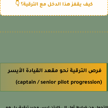
كيف يقفز هذا الدخل مع الترقية؟ 👇
فرص الترقية نحو مقعد القيادة الأيسر
(captain / senior pilot progression)