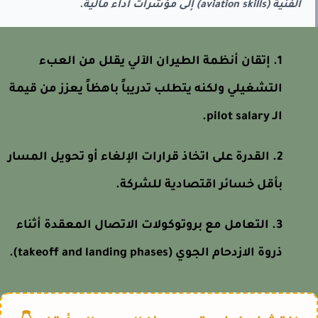
الفنية (aviation skills) إلى مؤشرات أداء مالية.
إتقان أنظمة الطيران الآلي يقلل من العبء
التشغيلي ولكنه يتطلب تدريباً باهظاً يعزز من قيمة
الـ pilot salary.
القدرة على اتخاذ قرارات الإلغاء أو تحويل المسار
بأقل خسائر اقتصادية للشركة.
التعامل مع بروتوكولات الاتصال المعقدة أثناء
ذروة الازدحام الجوي (takeoff and landing phases).