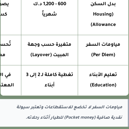
بدل السكن
600 - 1,200 د.ك
يصرف نق
(Housing
شهرياً
كسكن 
Allowance)
مياومات السفر
متغيرة حسب وجهة
تُحسب ب
(Per Diem)
المبيت (Layover)
مغادر
تعليم الأبناء
تغطية كاملة لـ 2 إلى 3
في المد
(Education)
أبناء
المعتمدة
مياومات السفر لا تخضع للاستقطاعات وتعتبر سيولة
نقدية صافية (Pocket money) للطيار أثناء رحلاته.