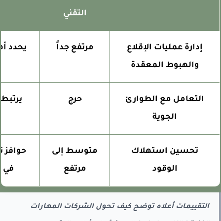
التقني
إدارة عمليات الإقلاع
مرتفع جداً
يحدد أهلية
والهبوط المعقدة
ك
التعامل مع الطوارئ
حرج
يرتبط بم
الجوية
وال
تحسين استهلاك
متوسط إلى
حوافز تش
الوقود
مرتفع
في بع
التقييمات أعلاه توضح كيف تحول الشركات المهارات