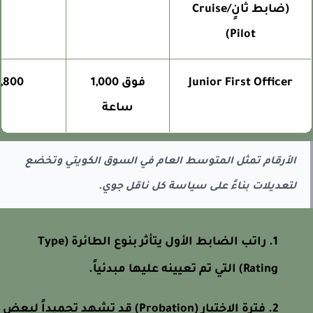
(ضابط ثانٍ/Cruise
Pilot)
Junior First Officer
فوق 1,000
1,800 - 2,200 د.ك
ساعة
الأرقام تمثل المتوسط العام في السوق الكويتي وتخضع
لتعديلات بناءً على سياسة كل ناقل جوي.
راتب الضابط الأول يتأثر بنوع الطائرة (Type
Rating) التي تم تعيينه عليها مبدئياً.
فترة الاختبار (Probation) قد تشهد تجميداً لبعض