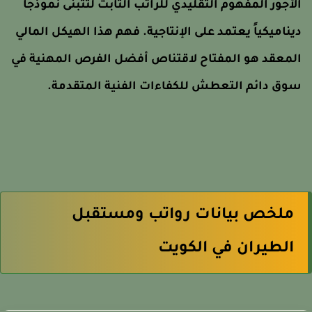
لأجور المفهوم التقليدي للراتب الثابت لتتبنى نموذجاً
يناميكياً يعتمد على الإنتاجية. فهم هذا الهيكل المالي
لمعقد هو المفتاح لاقتناص أفضل الفرص المهنية في
وق دائم التعطش للكفاءات الفنية المتقدمة.
ملخص بيانات رواتب ومستقبل
الطيران في الكويت