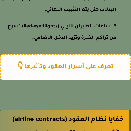
البدلات حتى يتم التثبيت النهائي.
ساعات الطيران الليلي (Red-eye flights) تسرع
من تراكم الخبرة وتزيد الدخل الإضافي.
تعرف على أسرار العقود وتأثيرها 👇
خفايا نظام العقود (airline contracts)