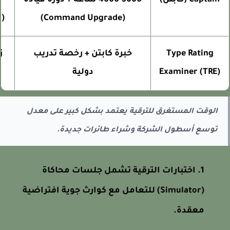
Captain (كابتن)
4000-5000 ساعة + دورة قيادة
مض
(Command Upgrade)
(زيادة 80%
Type Rating
خبرة كابتن + رخصة تدريب
Examiner (TRE)
دولية
مع
الوقت المستغرق للترقية يعتمد بشكل كبير على معدل
توسع أسطول الشركة وشراء طائرات جديدة.
اختبارات الترقية تشمل جلسات محاكاة
(Simulator) للتعامل مع كوارث جوية افتراضية
معقدة.