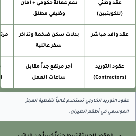
عقد وطني
دعم عمالة حكومي + أمان
م
(للكويتيين)
وظيفي مطلق
عقد وافد مباشر
بدلات سكن ضخمة وتذاكر
مرتبط 
سفر عائلية
عقود التوريد
أجر مرتفع جداً مقابل
مؤق
(Contractors)
ساعات العمل
المز
عقود التوريد الخارجي تستخدم غالباً لتغطية العجز
الموسمي في أطقم الطيران.