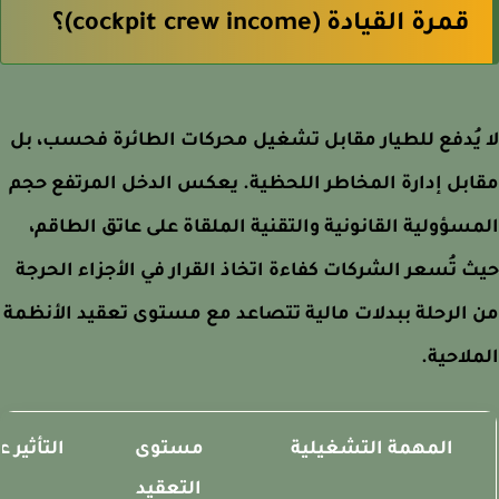
قمرة القيادة (cockpit crew income)؟
يُدفع للطيار مقابل تشغيل محركات الطائرة فحسب، بل
بل إدارة المخاطر اللحظية. يعكس الدخل المرتفع حجم
سؤولية القانونية والتقنية الملقاة على عاتق الطاقم،
 تُسعر الشركات كفاءة اتخاذ القرار في الأجزاء الحرجة
الرحلة ببدلات مالية تتصاعد مع مستوى تعقيد الأنظمة
لاحية.
المهمة التشغيلية
مستوى
التأثير على
التعقيد