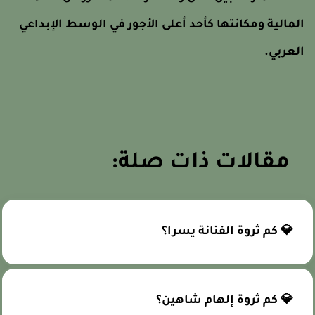
لمالية ومكانتها كأحد أعلى الأجور في الوسط الإبداعي
لعربي.
مقالات ذات صلة:
💎 كم ثروة الفنانة يسرا؟
💎 كم ثروة إلهام شاهين؟