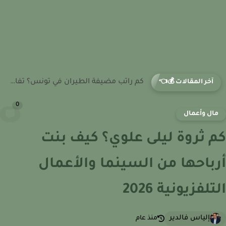
كم راتب مساعد طيار في تونس؟ تفاصيل الدخل في بداية...
آخر المقالات 💰👈
0
ال وأعمال
 ثروة ليلى علوي؟ كيف بنت
باحها من السينما والأعمال
تلفزيونية 2026
إلياس فالدير
منذ عام