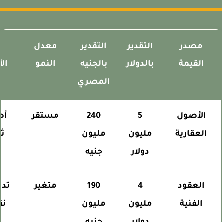
مصدر
التقدير
التقدير
معدل
نوع
القيمة
بالدولار
بالجنيه
النمو
الأص
المصري
الأصول
5
240
مستقر
أصو
العقارية
مليون
مليون
ثابت
دولار
جنيه
العقود
4
190
متغير
تدفق
الفنية
مليون
مليون
نقدي