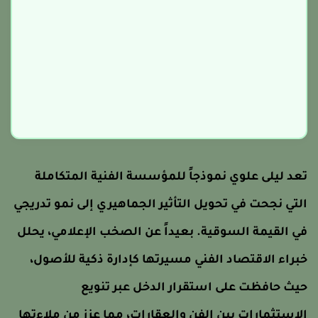
عد ليلى علوي نموذجاً للمؤسسة الفنية المتكاملة
لتي نجحت في تحويل التأثير الجماهيري إلى نمو تدريجي
ي القيمة السوقية. بعيداً عن الصخب الإعلامي، يحلل
براء الاقتصاد الفني مسيرتها كإدارة ذكية للأصول،
يث حافظت على استقرار الدخل عبر تنويع
لاستثمارات بين الفن والعقارات، مما عزز من ملاءتها