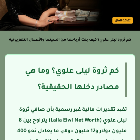
كم ثروة ليلى علوي؟ كيف بنت أرباحها من السينما والأعمال التلفزيونية
كم ثروة ليلى علوي؟ وما هي
مصادر دخلها الحقيقية؟
تفيد تقديرات مالية غير رسمية بأن صافي ثروة
ليلى علوي (Laila Elwi Net Worth) يتراوح بين 8
مليون دولار و12 مليون دولار، ما يعادل نحو 400