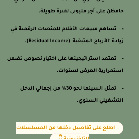
حافظن على أجر مليونى لفترة طويلة.
تساهم مبيعات الأفلام للمنصات الرقمية في
زيادة 'الأرباح المتبقية' (Residual Income).
تعتمد استراتيجيتها على اختيار نصوص تضمن
استمرارية العرض لسنوات.
تمثل السينما نحو 30% من إجمالي الدخل
التشغيلي السنوي.
اطلع على تفاصيل دخلها من المسلسلات