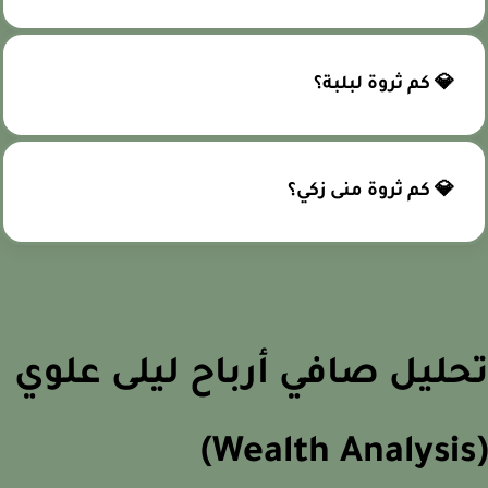
💎 كم ثروة لبلبة؟
💎 كم ثروة منى زكي؟
ليل صافي أرباح ليلى علوي