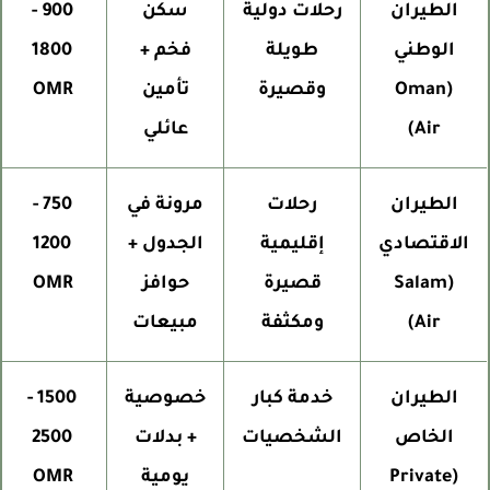
الطيران
رحلات دولية
سكن
900 -
الوطني
طويلة
فخم +
1800
(Oman
وقصيرة
تأمين
OMR
Air)
عائلي
الطيران
رحلات
مرونة في
750 -
الاقتصادي
إقليمية
الجدول +
1200
(Salam
قصيرة
حوافز
OMR
Air)
ومكثفة
مبيعات
الطيران
خدمة كبار
خصوصية
1500 -
الخاص
الشخصيات
+ بدلات
2500
(Private
يومية
OMR