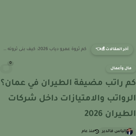
كم تبلغ ثروة محمد منير 2026: أسرار دخله الفني ومسيرته...
آخر المقالات 💰👈
0
ال وأعمال
 راتب مضيفة الطيران في عمان؟
رواتب والامتيازات داخل شركات
طيران 2026
إلياس فالدير
منذ عام