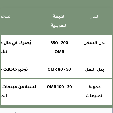
البدل
القيمة
ملاحظا
التقريبية
بدل السكن
200 - 350
يُصرف في حال عدم
OMR
الشركة
بدل النقل
50 - 80 OMR
توفير حافلات خا
عمولة
30 - 100 OMR
نسبة من مبيعات الس
المبيعات
المتن