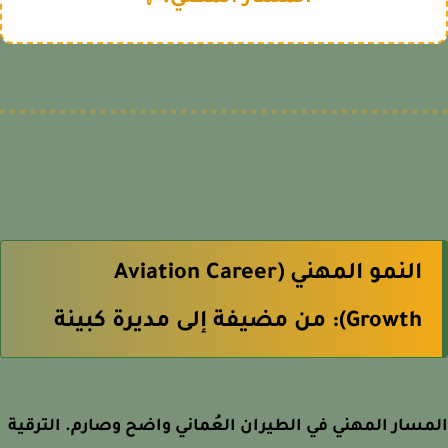
النمو المهني (Aviation Career
Growth): من مضيفة إلى مديرة كبينة
سار المهني في الطيران العُماني واضح وصارم. الترقية