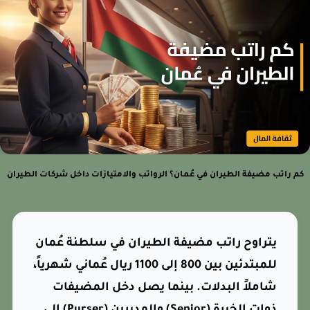
 راتب مضيفة الطيران في عُمان؟ الرواتب والامتيازات داخل شركات الطيران
يتراوح راتب مضيفة الطيران في سلطنة عُمان
للمبتدئين بين 800 إلى 1100 ريال عُماني شهرياً،
شاملاً البدلات. بينما يصل دخل المضيفات