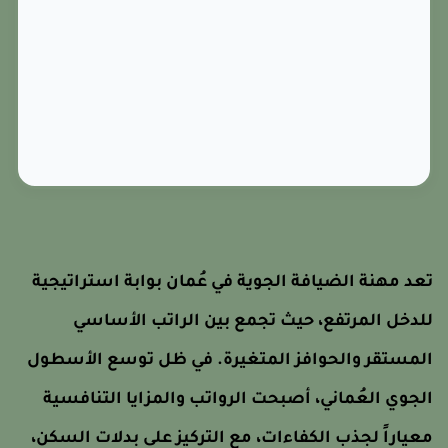
عد مهنة الضيافة الجوية في عُمان بوابة استراتيجية
لدخل المرتفع، حيث تجمع بين الراتب الأساسي
لمستقر والحوافز المتغيرة. في ظل توسع الأسطول
لجوي العُماني، أصبحت الرواتب والمزايا التنافسية
عياراً لجذب الكفاءات، مع التركيز على بدلات السكن،