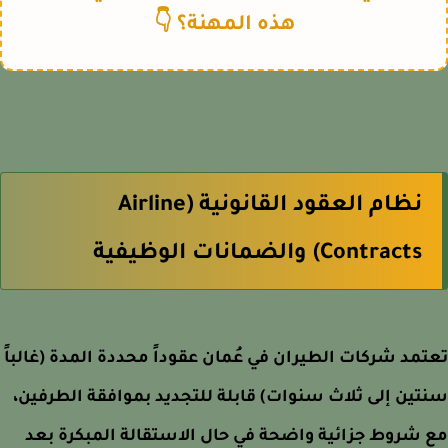
هذه المهنة؟ 👇
نظام العقود القانونية (Airline
Contracts) والضمانات الوظيفية
مد شركات الطيران في عُمان عقوداً محددة المدة (غالباً
ين إلى ثلاث سنوات) قابلة للتجديد بموافقة الطرفين،
شروط جزائية واضحة في حال الاستقالة المبكرة بعد