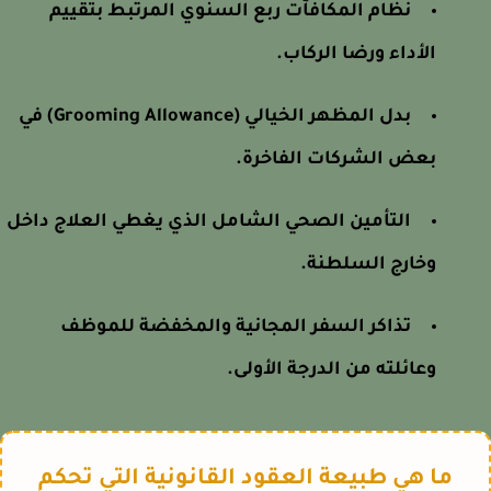
نظام المكافآت ربع السنوي المرتبط بتقييم
الأداء ورضا الركاب.
بدل المظهر الخيالي (Grooming Allowance) في
بعض الشركات الفاخرة.
التأمين الصحي الشامل الذي يغطي العلاج داخل
وخارج السلطنة.
تذاكر السفر المجانية والمخفضة للموظف
وعائلته من الدرجة الأولى.
ما هي طبيعة العقود القانونية التي تحكم