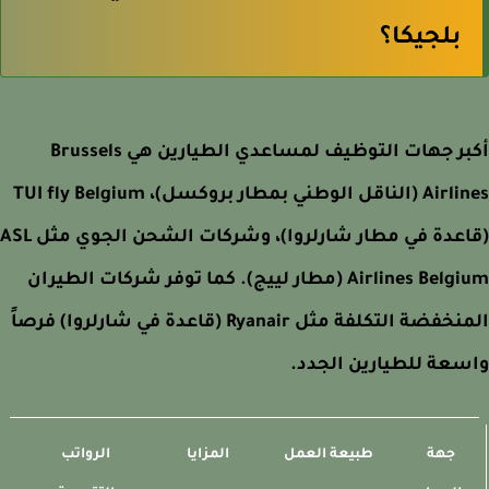
بلجيكا؟
أكبر جهات التوظيف لمساعدي الطيارين هي Brussels
Airlines (الناقل الوطني بمطار بروكسل)، TUI fly Belgium
(قاعدة في مطار شارلروا)، وشركات الشحن الجوي مثل ASL
Airlines Belgium (مطار لييج). كما توفر شركات الطيران
المنخفضة التكلفة مثل Ryanair (قاعدة في شارلروا) فرصاً
عة للطيارين الجدد.
جهة
طبيعة العمل
المزايا
الرواتب
ال