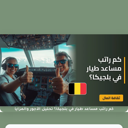
كم راتب مساعد طيار في بلجيكا؟ تحليل الأجور والمزايا