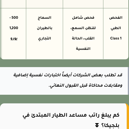
الفحص
فحص شامل
السماح
500 -
الطبي
للنظر، السمع،
بالطيران
1,200
و
Class 1
القلب، الحالة
التجاري
يورو
ط
النفسية
قد تطلب بعض الشركات أيضاً اختبارات نفسية إضافية
ومقابلات محاكاة قبل القبول النهائي.
كم يبلغ راتب مساعد الطيار المبتدئ في
بلجيكا؟ ⏬