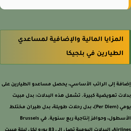
المزايا المالية والإضافية لمساعدي
الطيارين في بلجيكا
فة إلى الراتب الأساسي، يحصل مساعدو الطيارين على
ات تعويضية كبيرة. تشمل هذه البدلات: بدل مبيت
يومي (Per Diem)، بدل رحلات طويلة، بدل طيران مختلط
الأسطول، وحوافز إنتاجية ربع سنوية. في Brussels
Airlines، البدلات اليومية تصل إلى 83 يورو لكل ليلة مبيت