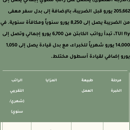
درجة القصوى) يحصل على راتب سنوي إجمالي يصل إلى
205,662 يورو قبل الضريبة، بالإضافة إلى بدل سفر معفى
من الضريبة يصل إلى 8,250 يورو سنوياً ومكافأة سنوية. في
TUI fly، تبدأ رواتب الكابتن من 6,700 يورو إجمالي وتصل إلى
14,000 يورو شهرياً للخبراء، مع بدل قيادة يصل إلى 1,050
رو إضافي لقيادة أسطول مختلط.
مرحلة
طبيعة
المزايا
الراتب
ف
الخبرة
العمل
التقريبي
ال
(شهري/
سنوي)