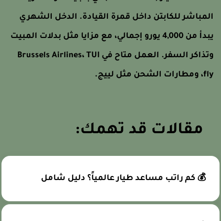
لمباشر للكابتن داخل قمرة القيادة. الدخل الشهري
يبدأ من 4,000 يورو إجمالي، مع مزايا مثل بدلات المبيت
وتذاكر السفر. العمل متاح في Brussels Airlines، TUI
 ومطارات الشحن مثل لييج.
مقالات قد تهمك:
💰 كم راتب مساعد طيار عالمياً؟ دليل شامل