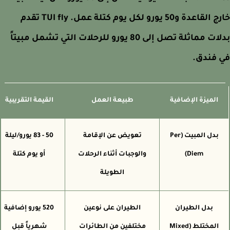
خارج القاعدة و50 يورو لكل يوم كتلة عمل. TUI fly تقدم
بدلات مماثلة تصل إلى 80 يورو للرحلات التي تشمل مبيتاً
 فندق.
الميزة الإضافية
طبيعة العمل
القيمة التقريبية
بدل المبيت (Per
تعويض عن الإقامة
50 - 83 يورو/ليلة
Diem)
والوجبات أثناء الرحلات
أو يوم كتلة
الطويلة
بدل الطيران
الطيران على نوعين
520 يورو إضافية
المختلط (Mixed
مختلفين من الطائرات
شهرياً قبل