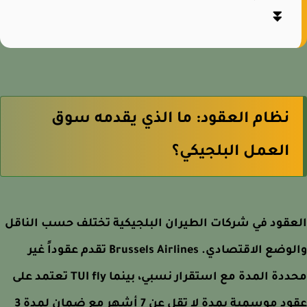
⏬
نظام العقود: ما الذي يقدمه سوق
العمل البلجيكي؟
قود في شركات الطيران البلجيكية تختلف حسب الناقل
والوضع الاقتصادي. Brussels Airlines تقدم عقوداً غير
محددة المدة مع استقرار نسبي، بينما TUI fly تعتمد على
عقود موسمية بمدة لا تقل عن 7 أشهر مع ضمان لمدة 3