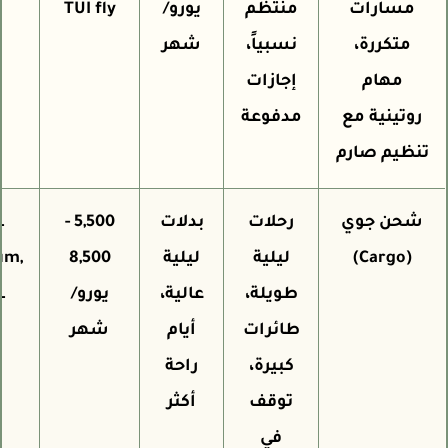
مسارات
منتظم
يورو/
TUI fly
متكررة،
نسبياً،
شهر
مهام
إجازات
روتينية مع
مدفوعة
تنظيم صارم
شحن جوي
رحلات
بدلات
5,500 -
ASL
(Cargo)
ليلية
ليلية
8,500
gium,
طويلة،
عالية،
يورو/
DHL
طائرات
أيام
شهر
كبيرة،
راحة
توقف
أكثر
في