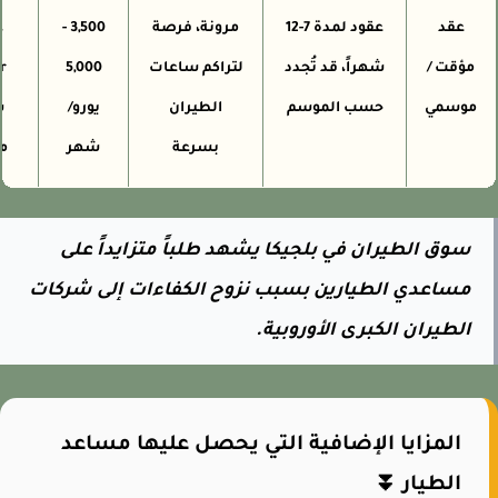
عقد
عقود لمدة 7-12
مرونة، فرصة
3,500 -
fly،
مؤقت /
شهراً، قد تُجدد
لتراكم ساعات
5,000
موسمي
حسب الموسم
الطيران
يورو/
شرك
بسرعة
شهر
موس
سوق الطيران في بلجيكا يشهد طلباً متزايداً على
مساعدي الطيارين بسبب نزوح الكفاءات إلى شركات
الطيران الكبرى الأوروبية.
المزايا الإضافية التي يحصل عليها مساعد
الطيار ⏬