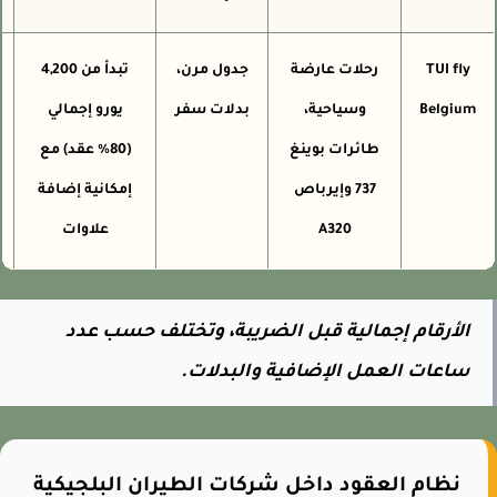
TUI fly
رحلات عارضة
جدول مرن،
تبدأ من 4,200
م
Belgium
وسياحية،
بدلات سفر
يورو إجمالي
شا
طائرات بوينغ
(80% عقد) مع
737 وإيرباص
إمكانية إضافة
A320
علاوات
الأرقام إجمالية قبل الضريبة، وتختلف حسب عدد
ساعات العمل الإضافية والبدلات.
نظام العقود داخل شركات الطيران البلجيكية