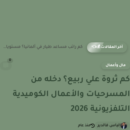
كم راتب مساعد طيار في ألمانيا؟ مستويات الدخل في شركات...
آخر المقالات 💰👈
0
ال وأعمال
 ثروة علي ربيع؟ دخله من
مسرحيات والأعمال الكوميدية
تلفزيونية 2026
إلياس فالدير
منذ عام