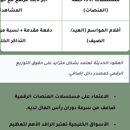
مسلسلات الـ 15 حلقة
أجر ثابت مرتفع مع حواف
(المنصات)
المشاهدات
أفلام المواسم (العيد/
دفعة مقدمة + نسبة من إ
الصيف)
التذاكر الخليج
العقود الحديثة تعتمد بشكل متزايد على حقوق التوزيع
الرقمي كمصدر دخل إضافي.
الاعتماد على مسلسلات المنصات الرقمية
ضاعف من سرعة دوران رأس المال لديه.
الأسواق الخليجية تعتبر الرافد الأهم لتعظيم