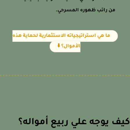
من راتب ظهوره المسرحي.
ما هي استراتيجياته الاستثمارية لحماية هذه
الأموال؟ ⬇️
ف يوجه علي ربيع أمواله؟