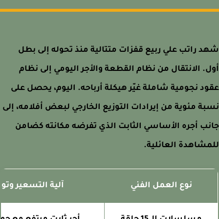
 راتب علي ربيع قفزات متتالية منذ تحوله إلى بطل
. الانتقال من نظام القطعة والأجر اليومي إلى نظام
د نجومية شاملة غيّر هيكلة أرباحه. اليوم، يحصل على
ة مئوية من إيرادات التوزيع الخارجي لبعض أفلامه، إلى
ب أجره الأساسي الثابت الذي تفرضه مكانته كضامن
شاهدة العائلية.
نوع العمل الفني
آلية التسعير وتوليد