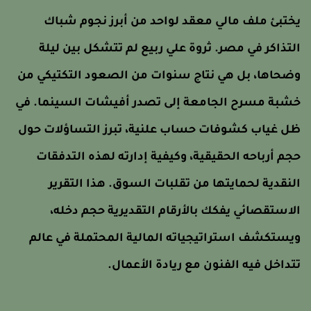
ختبئ ملف مالي معقد لواحد من أبرز نجوم شباك
لتذاكر في مصر. ثروة علي ربيع لم تتشكل بين ليلة
ضحاها، بل هي نتاج سنوات من الصعود التكتيكي من
شبة مسرح الجامعة إلى تصدر أفيشات السينما. في
ل غياب كشوفات حساب علنية، تبرز التساؤلات حول
جم أرباحه الحقيقية، وكيفية إدارته لهذه التدفقات
لنقدية لحمايتها من تقلبات السوق. هذا التقرير
لاستقصائي يفكك بالأرقام التقديرية حجم دخله،
يستكشف استراتيجياته المالية المحتملة في عالم
تداخل فيه الفنون مع ريادة الأعمال.