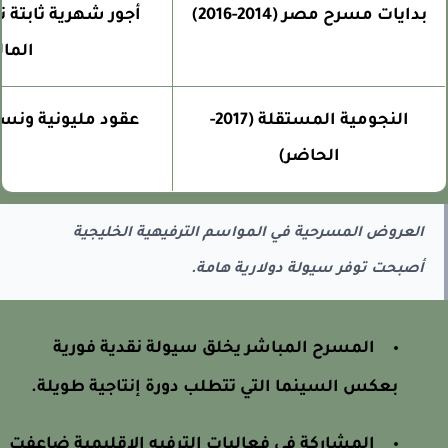
بدايات مسرح مصر (2014-2016)
أجور شهرية ثابتة تض
المالي
النجومية المستقلة (2017-
عقود مليونية ونسب م
الحاضر)
العروض المسرحية في المواسم الترفيهية الخليجية
أصبحت توفر سيولة دولارية هامة.
المسرح المباشر يخلق سيولة نقدية فورية
بعكس السينما التي تتطلب دورة إنتاجية طويلة.
المشاركة في فعاليات الترفيه الإقليمية ضاعفت