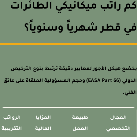
 راتب ميكانيكي الطائرات
 قطر شهرياً وسنوياً؟
ع هيكل الأجور لمعايير دقيقة ترتبط بنوع الترخيص
الدولي (EASA Part 66) وحجم المسؤولية الملقاة على عاتق
ني.
المجال
طبيعة
المزايا
الرواتب
التخصصي
العمل
المالية
التقريبية