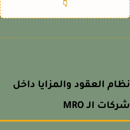
👇
ام العقود والمزايا داخل
كات الـ MRO