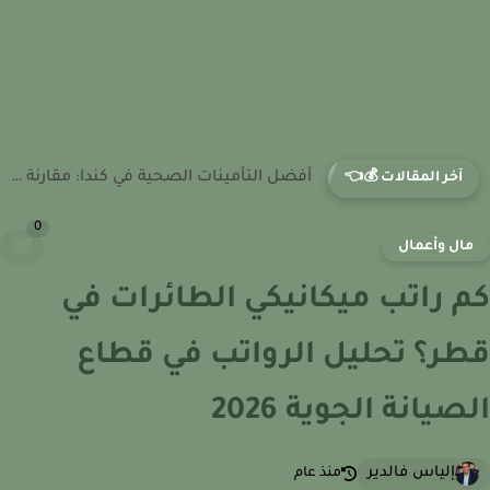
دليل شامل لاسعار التأمين الصحي في ميشيغان: مقارنة. تكاليف. باقات...
آخر المقالات 💰👈
0
ال وأعمال
 راتب ميكانيكي الطائرات في
ر؟ تحليل الرواتب في قطاع
صيانة الجوية 2026
إلياس فالدير
منذ عام