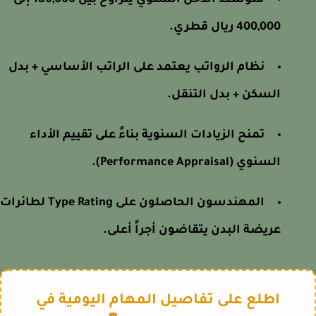
متوسط الدخل السنوي يتراوح بين 180,000 إلى
400,000 ريال قطري.
نظام الرواتب يعتمد على الراتب الأساسي + بدل
السكن + بدل التنقل.
تمنح الزيادات السنوية بناءً على تقييم الأداء
السنوي (Performance Appraisal).
المهندسون الحاصلون على Type Rating لطائرات
عريضة البدن يتقاضون أجراً أعلى.
اطلع على تفاصيل المهام اليومية في