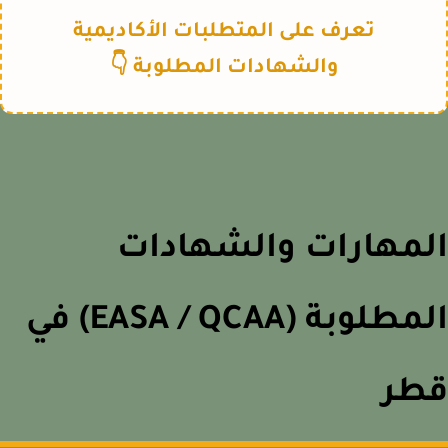
تعرف على المتطلبات الأكاديمية
والشهادات المطلوبة 👇
لمهارات والشهادات
المطلوبة (EASA / QCAA) في
طر