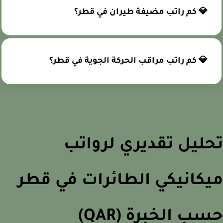
💎 كم راتب مضيفة طيران في قطر؟
💎 كم راتب مراقب الحركة الجوية في قطر؟
ليل تقديري لرواتب
كانيكي الطائرات في قطر
ب الخبرة (QAR)