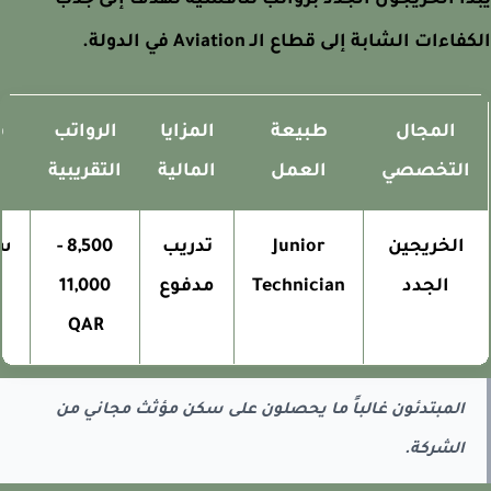
أ الخريجون الجدد برواتب تنافسية تهدف إلى جذب
اءات الشابة إلى قطاع الـ Aviation في الدولة.
المجال
طبيعة
المزايا
الرواتب
فر
التخصصي
العمل
المالية
التقريبية
الن
الخريجين
Junior
تدريب
8,500 -
سري
الجدد
Technician
مدفوع
11,000
QAR
المبتدئون غالباً ما يحصلون على سكن مؤثث مجاني من
الشركة.