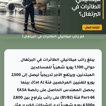
كم راتب ميكانيكي الطائرات في البرتغال؟
يبلغ راتب ميكانيكي الطائرات في البرتغال
حوالي 1,100 يورو شهرياً للمساعدين
المبتدئين، ويرتفع الأجر تدريجياً ليصل إلى 2,500
يورو للفنيين المرخصين فئة (Cat A)، بينما
يحصل المهندس الحاصل على رخصة EASA
Part-66 فئة (B1/B2) على راتب يتراوح بين 2,800
و4,500 يورو شهرياً لدى الشركات الكبرى مثل