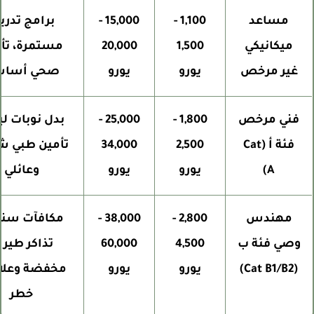
مساعد
1,100 -
15,000 -
برامج تدريب
ميكانيكي
1,500
20,000
مستمرة، تأمي
غير مرخص
يورو
يورو
صحي أساسي
فني مرخص
1,800 -
25,000 -
بدل نوبات ليلية
فئة أ (Cat
2,500
34,000
تأمين طبي شام
A)
يورو
يورو
وعائلي
مهندس
2,800 -
38,000 -
مكافآت سنوية
وصي فئة ب
4,500
60,000
تذاكر طيران
(Cat B1/B2)
يورو
يورو
مخفضة وعلاوا
خطر