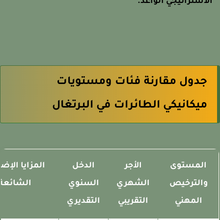
لاستراتيجي الواعد.
جدول مقارنة فئات ومستويات
ميكانيكي الطائرات في البرتغال
المستوى
الأجر
الدخل
المزايا الإضافي
والترخيص
الشهري
السنوي
الشائعة
المهني
التقريبي
التقديري