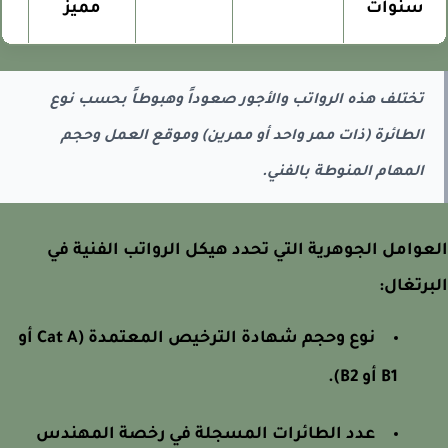
سنوات
مميز
تختلف هذه الرواتب والأجور صعوداً وهبوطاً بحسب نوع
الطائرة (ذات ممر واحد أو ممرين) وموقع العمل وحجم
المهام المنوطة بالفني.
وامل الجوهرية التي تحدد هيكل الرواتب الفنية في
رتغال:
نوع وحجم شهادة الترخيص المعتمدة (Cat A أو
B1 أو B2).
عدد الطائرات المسجلة في رخصة المهندس