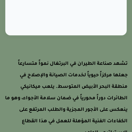
شهد صناعة الطيران في البرتغال نمواً متسارعاً
علها مركزاً حيوياً لخدمات الصيانة والإصلاح في
نطقة البحر الأبيض المتوسط. يلعب ميكانيكي
لطائرات دوراً محورياً في ضمان سلامة الأجواء، وهو ما
نعكس على الأجور المجزية والطلب المرتفع على
لكفاءات الفنية المؤهلة للعمل في هذا القطاع