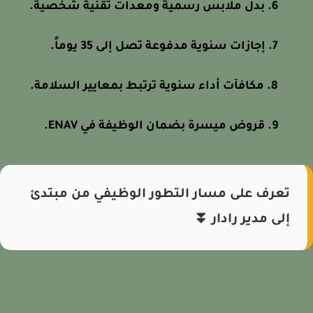
بدل ملابس رسمية ومعدات تقنية شخصية.
إجازات سنوية مدفوعة تصل إلى 35 يوماً.
مكافآت أداء سنوية ترتبط بمعايير السلامة.
قروض ميسرة بضمان الوظيفة في ENAV.
تعرف على مسار التطور الوظيفي من مبتدئ
إلى مدير رادار ⏬