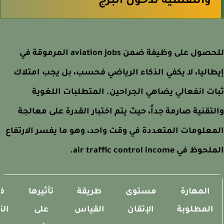
والنفسية لدخول البرج
للحصول على وظيفة ضمن aviation jobs المرموقة في
اليا، لا يكفي الذكاء الرياضي فحسب، بل يجب امتلاك
ت انفعالي يضاهي الجراحين. المتطلبات اللغوية
تقنية صارمة جداً، حيث يتم اختبار القدرة على معالجة
علومات المتعددة في وقت واحد، وهو ما يفسر الارتفاع
 في air traffic control income.
المهارة
مستوى
طريقة
تأثيرها
فر
المطلوبة
الإتقان
القياس
على
التدر