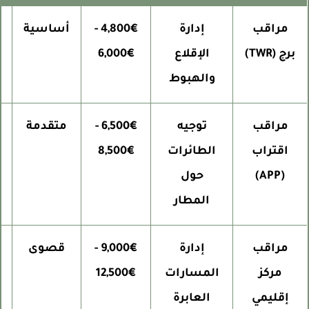
مراقب
إدارة
4,800€ -
أساسية
مت
برج (TWR)
الإقلاع
6,000€
والهبوط
مراقب
توجيه
6,500€ -
متقدمة
س
اقتراب
الطائرات
8,500€
(APP)
حول
المطار
مراقب
إدارة
9,000€ -
قصوى
خ
مركز
المسارات
12,500€
ر
إقليمي
العابرة