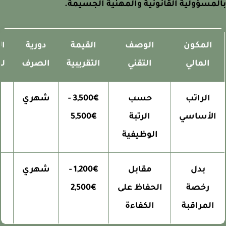
مسؤولية القانونية والمهنية الجسيمة.
المكون
الوصف
القيمة
دورية
الخ
المالي
التقني
التقريبية
الصرف
للضر
الراتب
حسب
3,500€ -
شهري
نع
الأساسي
الرتبة
5,500€
الوظيفية
بدل
مقابل
1,200€ -
شهري
جز
رخصة
الحفاظ على
2,500€
المراقبة
الكفاءة