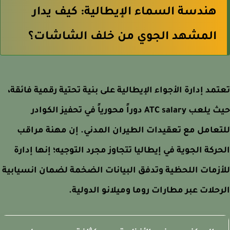
هندسة السماء الإيطالية: كيف يدار
المشهد الجوي من خلف الشاشات؟
مد إدارة الأجواء الإيطالية على بنية تحتية رقمية فائقة،
حيث يلعب ATC salary دوراً محورياً في تحفيز الكوادر
عامل مع تعقيدات الطيران المدني. إن مهنة مراقب
ركة الجوية في إيطاليا تتجاوز مجرد التوجيه؛ إنها إدارة
زمات اللحظية وتدفق البيانات الضخمة لضمان انسيابية
حلات عبر مطارات روما وميلانو الدولية.