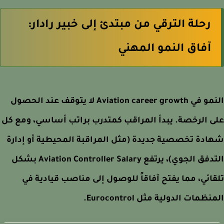
رحلة الترقي من مبتدئ إلى خبير رادار:
آفاق النمو المهني
النمو في Aviation career growth لا يتوقف عند الحصول
 الرخصة. يبدأ المراقب كمتدرب براتب أساسي، ومع كل
دة تخصصية جديدة (مثل المراقبة المحيطية أو إدارة
التدفق الجوي)، يرتفع Aviation Controller Salary بشكل
ائي، مما يفتح آفاقاً للوصول إلى مناصب قيادية في
ظمات الدولية مثل Eurocontrol.