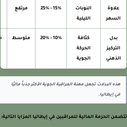
علاوة
النوبات
15% - 25%
مرتفع
ثاب
السهر
الليلية
بدل
كثافة
10% - 20%
متوسط
متغ
التركيز
الحركة
الذهني
الجوية
هذه البدلات تجعل مهنة المراقبة الجوية الأكثر جذباً ماليًا
في إيطاليا.
من الحزمة المالية للمراقبين في إيطاليا المزايا التالية: