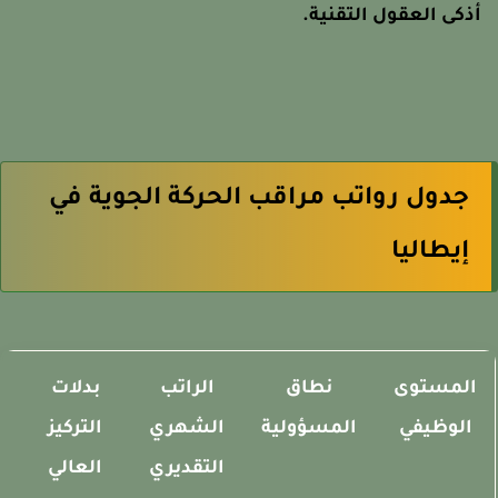
ذكى العقول التقنية.
جدول رواتب مراقب الحركة الجوية في
إيطاليا
المستوى
نطاق
الراتب
بدلات
م
الوظيفي
المسؤولية
الشهري
التركيز
ال
التقديري
العالي