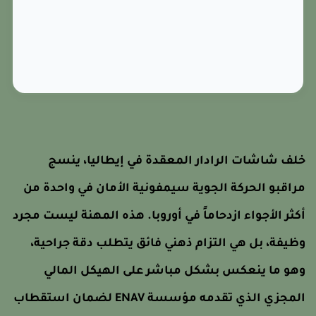
لف شاشات الرادار المعقدة في إيطاليا، ينسج
راقبو الحركة الجوية سيمفونية الأمان في واحدة من
كثر الأجواء ازدحاماً في أوروبا. هذه المهنة ليست مجرد
ظيفة، بل هي التزام ذهني فائق يتطلب دقة جراحية،
هو ما ينعكس بشكل مباشر على الهيكل المالي
المجزي الذي تقدمه مؤسسة ENAV لضمان استقطاب