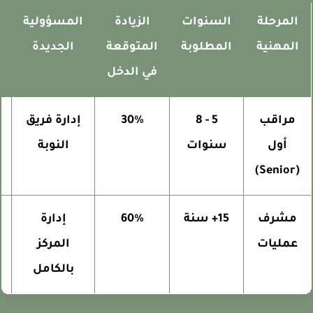
المرحلة
السنوات
الزيادة
المسؤولية
المهنية
المطلوبة
المتوقعة
الجديدة
ا
في الدخل
مراقب
5 - 8
30%
إدارة فريق
أول
سنوات
النوبة
(Senior)
مشرف
15+ سنة
60%
إدارة
عمليات
المركز
اس
بالكامل