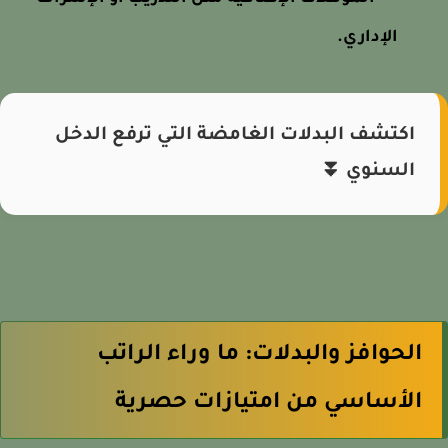
الإداري.
اكتشف البدلات الغامضة التي ترفع الدخل
السنوي ⏬
الحوافز والبدلات: ما وراء الراتب
الأساسي من امتيازات حصرية