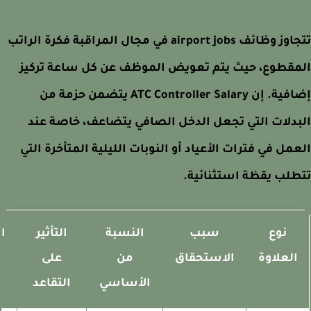
تتجاوز وظائف airport jobs في مجال المراقبة فكرة الراتب
مقطوع، حيث يتم تعويض الموظف عن كل ساعة تركيز
إضافية. إن ATC Controller Salary يتضمن حزمة من
دلات التي تجعل الدخل الصافي يتضاعف، خاصة عند
مل في فترات الأعياد أو النوبات الليلية المتأخرة التي
لب يقظة استثنائية.
نوع
سبب
النسبة
التأثير
المر
العلاوة
الاستحقاق
من
على
الأساسي
التقاعد