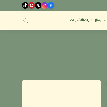
مالية
🏠عقارات
🛡️تأمينات