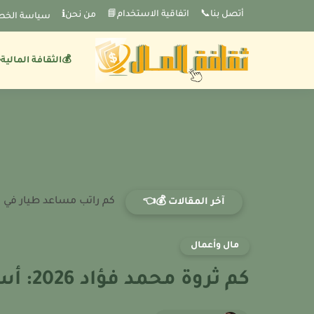
-->
أتصل بنا📞
اتفاقية الاستخدام📘
من نحنℹ️
سياسة الخص
💰الثقافة المالية
كم راتب مساعد طيار في هو
آخر المقالات 💰👈
مال وأعمال
كم ثروة محمد فؤاد 2026: أسرار أرباحه من الغناء والسينما