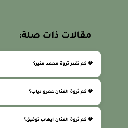
مقالات ذات صلة:
💎 كم تقدر ثروة محمد منير؟
💎 كم ثروة الفنان عمرو دياب؟
💎 كم ثروة الفنان ايهاب توفيق؟