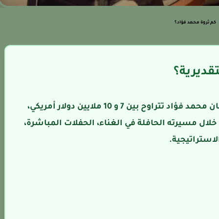
كم ثروة محمد فؤاد؟
تقديرية؟
ترجح التحليلات المالية أن صافي ثروة الفنان محمد فؤاد تتراوح بين 7 و 10 ملايين دولار أمريكي،
لال مسيرته الحافلة في الغناء، الحفلات المباشرة،
لاستراتيجية.