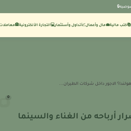
وصيه🔒
💼مال وأعمال
🏦معاملات 
كتب مالية
📈تداول وأستثمار
💻التجارة الألكترونية
لندا؟ الاجور داخل شركات الطيران...
0