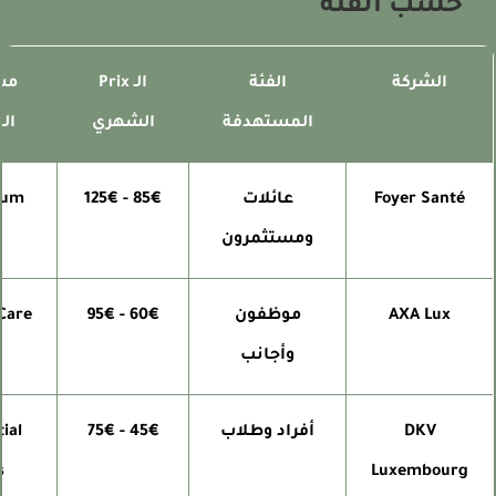
حسب الفئة
الشركة
الفئة
الـ Prix
مستو
المستهدفة
الشهري
الخد
Foyer Santé
عائلات
85€ - 125€
emium
ومستثمرون
VIP
AXA Lux
موظفون
60€ - 95€
al Care
وأجانب
DKV
أفراد وطلاب
45€ - 75€
ential
Plus
Luxembourg