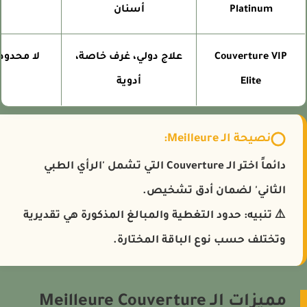
Platinum
أسنان
Couverture VIP
علاج دولي، غرف خاصة،
لا محدود
Elite
أدوية
نصيحة الـ Meilleure:
دائماً اختر الـ Couverture التي تشمل 'الرأي الطبي
الثاني' لضمان أدق تشخيص.
⚠️
تنبيه:
حدود التغطية والمبالغ المذكورة هي تقديرية
وتختلف حسب نوع الباقة المختارة.
مميزات الـ Meilleure Couverture