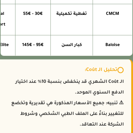
CMCM
تغطية تكميلية
30€ - 55€
tual
pport
Baloise
كبار السن
95€ - 145€
or Elite
تحليل الـ Coût:
الـ Coût الشهري قد ينخفض بنسبة 10% عند اختيار
الدفع السنوي الموحد.
⚠️
تنبيه:
جميع الأسعار المذكورة هي تقديرية وتخضع
للتغيير بناءً على الملف الطبي الشخصي وشروط
الشركة عند التعاقد.