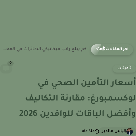
كم ثروة هشام ماجد؟ كيف حقق نجاحه المالي في السينما...
آخر المقالات 💰👈
0
أمينات
عار التأمين الصحي في
كسمبورغ: مقارنة التكاليف
فضل الباقات للوافدين 2026
إلياس فالدير
منذ عام