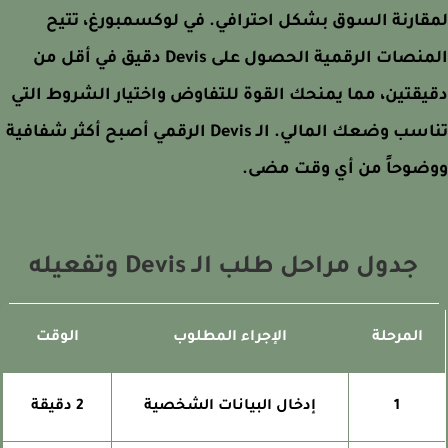
ارنة السوق بشكل احترافي. في لوكسمبورغ، تتيح
المنصات الرقمية الحصول على Devis دقيق في أقل من
قتين، مما يمنحك القوة للتفاوض واختيار الشروط التي
تناسب وضعك المالي. الـ Devis الرقمي أصبح أكثر شفافية
ضوحاً من أي وقت مضى.
جدول مراحل طلب الـ Devis وتفعيله
المرحلة
الإجراء المطلوب
الوقت
1
إدخال البيانات الشخصية
2 دقيقة