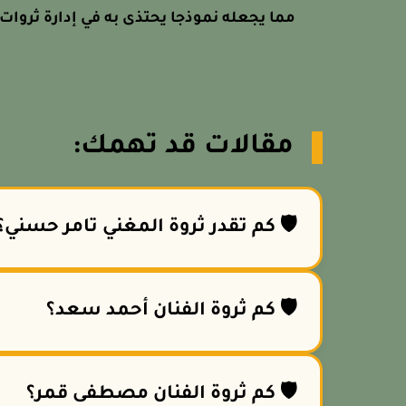
مما يجعله نموذجا يحتذى به في إدارة ثروات
مقالات قد تهمك:
🛡️ كم تقدر ثروة المغني تامر حسني؟
🛡️ كم ثروة الفنان أحمد سعد؟
🛡️ كم ثروة الفنان مصطفى قمر؟