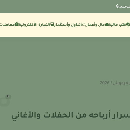
وصيه🔒
💼مال وأعمال
🏦معاملات 
كتب مالية
📈تداول وأستثمار
💻التجارة الألكترونية
رموش؟ 2026
0
وة الفنان حكيم 2026: أسرار أرباحه من الحفلات والأغاني