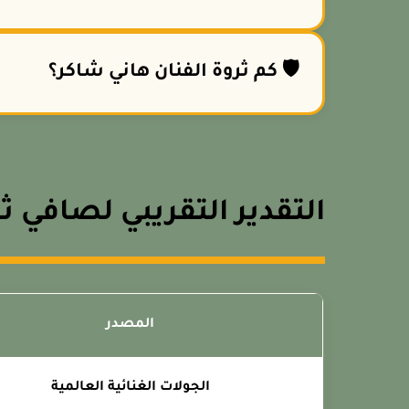
🛡️ كم ثروة الفنان هاني شاكر؟
التقدير التقريبي لصافي ث
المصدر
الجولات الغنائية العالمية