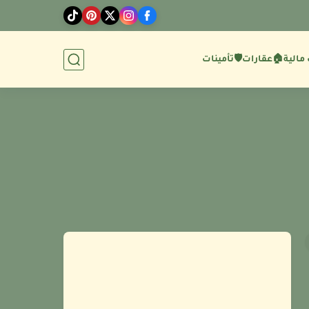
مالية
🏠عقارات
🛡️تأمينات