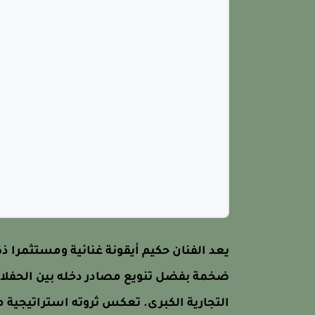
يعد الفنان حكيم أيقونة غنائية ومستثمرا ذك
ضخمة بفضل تنويع مصادر دخله بين الحفلات
التجارية الكبرى. تعكس ثروته استراتيجية م