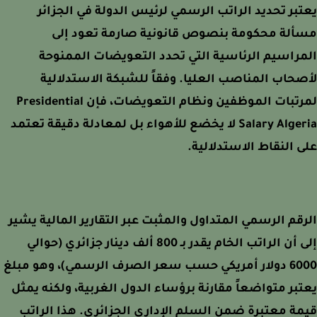
بر تحديد الراتب الرسمي لرئيس الدولة في الجزائر
ألة محكومة بنصوص قانونية صارمة تعود إلى
راسيم الرئاسية التي تحدد التعويضات الممنوحة
حاب المناصب العليا. وفقاً للشبكة الاستدلالية
لمرتبات الموظفين ونظام التعويضات، فإن Presidential
Salary Algeria لا يخضع للأهواء بل لمعادلة دقيقة تعتمد
 النقاط الاستدلالية.
قم الرسمي المتداول والمثبت عبر التقارير المالية يشير
إلى أن الراتب الخام يقدر بـ 800 ألف دينار جزائري (حوالي
6000 دولار أمريكي حسب سعر الصرف الرسمي)، وهو مبلغ
بر متواضعاً مقارنة برؤساء الدول الغربية، ولكنه يمثل
ة معتبرة ضمن السلم الإداري الجزائري. هذا الراتب