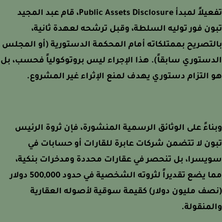
تفعيلاً لمبدأ Public Assets Disclosure، قام عبد المجيد
ن فور توليه السلطة، وقبل ترشحه لعهدة ثانية،
تصريح بممتلكاته أمام المحكمة الدستورية (أو المجلس
ستوري سابقاً). هذا الإجراء ليس بروتوكولياً فحسب، بل
التزام دستوري يهدف لمنع الإثراء غير المشروع.
اءً على الوثائق الرسمية المنشورة، فإن ثروة الرئيس
ن لا تتضمن شركات عابرة للقارات أو حسابات في
سرا، بل تنحصر في عقارات محددة ومدخرات بنكية،
مما يضع تقديراً لثروته الشخصية في حدود 500,000 دولار
ف مليون دولار) كقيمة سوقية لأصوله العقارية
منقولة.