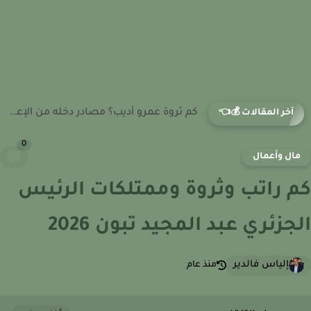
كم ثروة رامز جلال؟ كيف يحقق أرباحه من برامج المقالب...
آخر المقالات 💰👈
0
ال وأعمال
 راتب وثروة وممتلكات الرئيس
جزئري عبد المجيد تبون 2026
إلياس فالدير
منذ عام