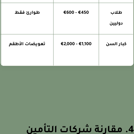
طلاب
€450 - €600
طوارئ فقط
دوليين
كبار السن
€1,100 - €2,000
تعويضات الأطقم
4. مقارنة شركات التأمين