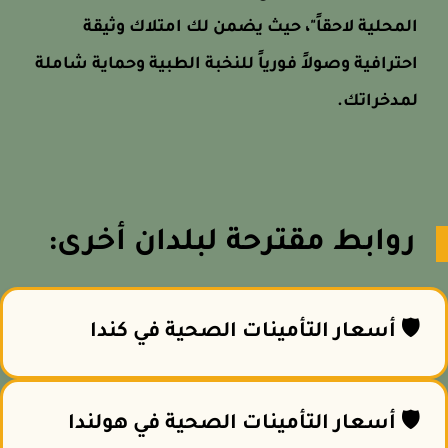
المحلية لاحقاً"، حيث يضمن لك امتلاك وثيقة
احترافية وصولاً فورياً للنخبة الطبية وحماية شاملة
لمدخراتك.
روابط مقترحة لبلدان أخرى:
🛡️ أسعار التأمينات الصحية في كندا
🛡️ أسعار التأمينات الصحية في هولندا