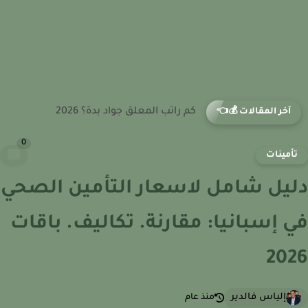
كم راتب المعلق جواد بدة؟ 2026
آخر المقالات 💰👈
0
أمينات
يل شامل لاسعار التأمين الصحي
 إسبانيا: مقارنة. تكاليف. باقات
20
إلياس فالدير
منذ عام