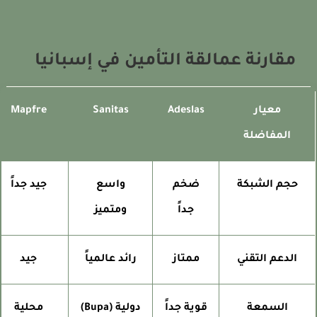
مقارنة عمالقة التأمين في إسبانيا
معيار
Adeslas
Sanitas
Mapfre
المفاضلة
حجم الشبكة
ضخم
واسع
جيد جداً
جداً
ومتميز
الدعم التقني
ممتاز
رائد عالمياً
جيد
السمعة
قوية جداً
دولية (Bupa)
محلية