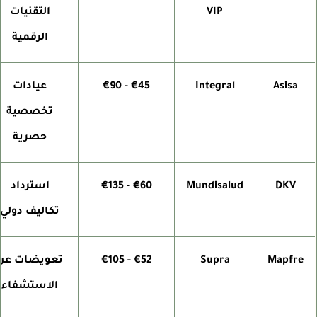
VIP
التقنيات
الرقمية
Asisa
Integral
€45 - €90
عيادات
تخصصية
حصرية
DKV
Mundisalud
€60 - €135
استرداد
تكاليف دولي
Mapfre
Supra
€52 - €105
تعويضات عن
الاستشفاء