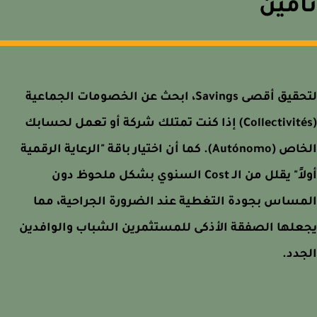
مين
لتحقيق أقصى Savings، ابحث عن الخصومات الجماعية
(Collectivités) إذا كنت تمتلك شركة أو تعمل لحسابك
الخاص (Autónomo). كما أن اختيار باقة "الرعاية الرقمية
أولاً" يقلل من الـ Cost السنوي بشكل ملحوظ دون
ساس بجودة التغطية عند الضرورة الجراحية، مما
لها الصفقة الأذكى للمستثمرين الشباب والوافدين
دد.
اط سريعة لخفض التكاليف: