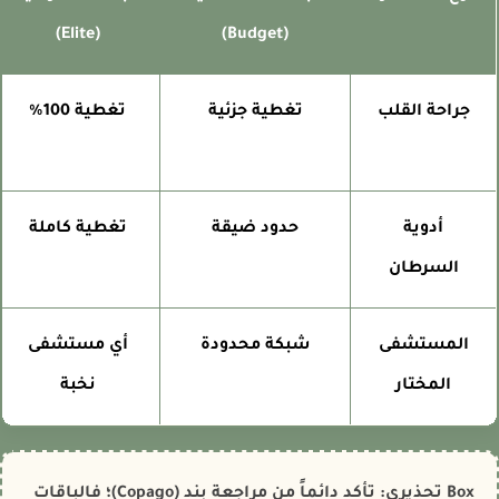
(Elite)
(Budget)
جراحة القلب
تغطية جزئية
تغطية 100%
أدوية
حدود ضيقة
تغطية كاملة
السرطان
المستشفى
شبكة محدودة
أي مستشفى
المختار
نخبة
Box تحذيري: تأكد دائماً من مراجعة بند (Copago)؛ فالباقات