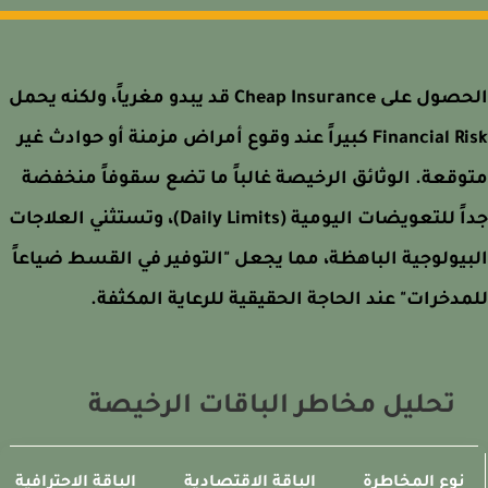
الحصول على Cheap Insurance قد يبدو مغرياً، ولكنه يحمل
Financial Risk كبيراً عند وقوع أمراض مزمنة أو حوادث غير
قعة. الوثائق الرخيصة غالباً ما تضع سقوفاً منخفضة
جداً للتعويضات اليومية (Daily Limits)، وتستثني العلاجات
يولوجية الباهظة، مما يجعل "التوفير في القسط ضياعاً
دخرات" عند الحاجة الحقيقية للرعاية المكثفة.
تحليل مخاطر الباقات الرخيصة
نوع المخاطرة
الباقة الاقتصادية
الباقة الاحترافية