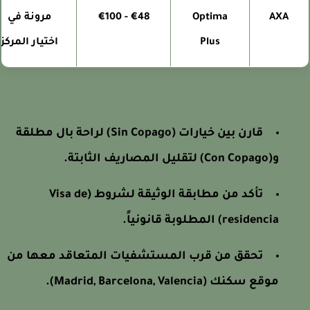
AXA
Optima
€48 - €100
مرونة في
Plus
اختيار المركز
احل اقتناص العرض الأذكى:
قارن بين خيارات (Sin Copago) لراحة بال مطلقة
و(Con Copago) لتقليل المصاريف الثابتة.
تأكد من مطابقة الوثيقة لشروط (Visa de
residencia) المطلوبة قانونياً.
تحقق من قرب المستشفيات المتعاقد معها من
موقع سكنك (Madrid, Barcelona, Valencia).