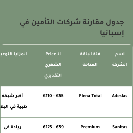
جدول مقارنة شركات التأمين في
إسبانيا
اسم
فئة الباقة
الـ Price
المزايا النوعية
الشركة
المتاحة
الشهري
التقديري
Adeslas
Plena Total
€55 - €110
أكبر شبكة
طبية في البلاد
Sanitas
Premium
€59 - €125
ريادة في