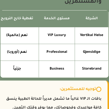
والمستثمرين
الشركة
مستوى الخدمة
تغطية خارج النرويج
Vertikal Helse
VIP Luxury
نعم (عالمية)
Gjensidige
Professional
نعم (أوروبا)
Storebrand
Business
جزئياً
توجيه للمستثمرين:
باقات الـ VIP غالباً ما تشمل مديراً للحالة الطبية ينسق
كافة مواعيدك وفحوصاتك، مما يوفر وقتك الثمين.