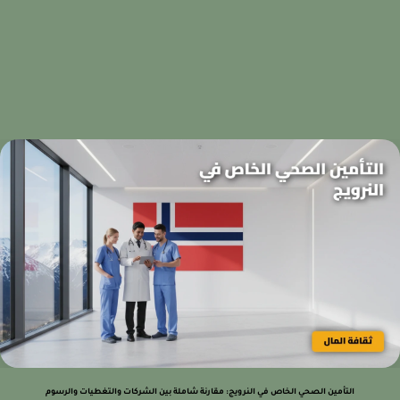
التأمين الصحي الخاص في النرويج: مقارنة شاملة بين الشركات والتغطيات والرسوم