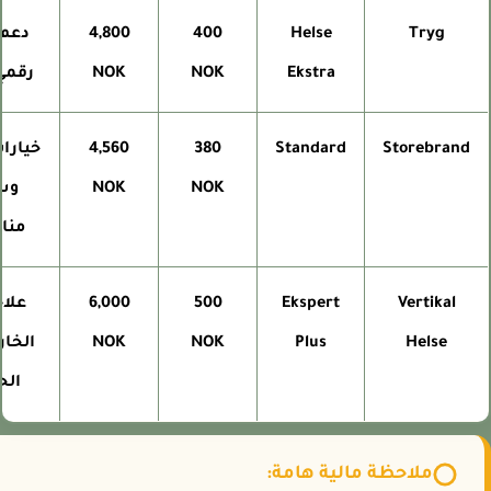
Tryg
Helse
400
4,800
دعم طب
Ekstra
NOK
NOK
رقمي 24/7
Storebrand
Standard
380
4,560
خيارات م
NOK
NOK
وسعر
مناف
Vertikal
Ekspert
500
6,000
علاج ف
Helse
Plus
NOK
NOK
الخارج 
الحاج
ملاحظة مالية هامة: