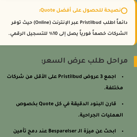
نصيحة للحصول على أفضل Quote:
دائماً اطلب Pristilbud عبر الإنترنت (Online) حيث توفر
الشركات خصماً فورياً يصل إلى 10% للتسجيل الرقمي.
مراحل طلب عرض السعر:
اجمع 3 عروض Pristilbud على الأقل من شركات
مختلفة.
قارن البنود الدقيقة في كل Quote بخصوص
العمليات الجراحية.
ابحث عن ميزة الـ Besparelser عند دمج تأمين