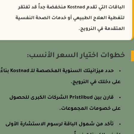
الباقات التي تقدم Kostnad منخفضة جداً قد تفتقر
لتغطية العلاج الطبيعي أو خدمات الصحة النفسية
المتقدمة في النرويج.
خطوات اختيار السعر الأنسب:
حدد ميزانيتك السنوية المخصصة للـ Kostnad بناءً
على دخلك في النرويج.
قارن بين Pristilbud الشركات الكبرى للحصول
على خصومات المجموعات.
تأكد من شمول الباقة لرسوم الاستشارة الأولى