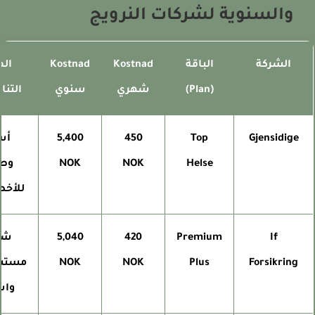
والسنوية لشركات النرويج
الشركة
الباقة
Kostnad
Kostnad
الميز
(Plan)
شهري
سنوي
التنافس
Gjensidige
Top
450
5,400
أسرع
Helse
NOK
NOK
وصول
للأخصائ
If
Premium
420
5,040
شبكة
Forsikring
Plus
NOK
NOK
مستشفي
واسع