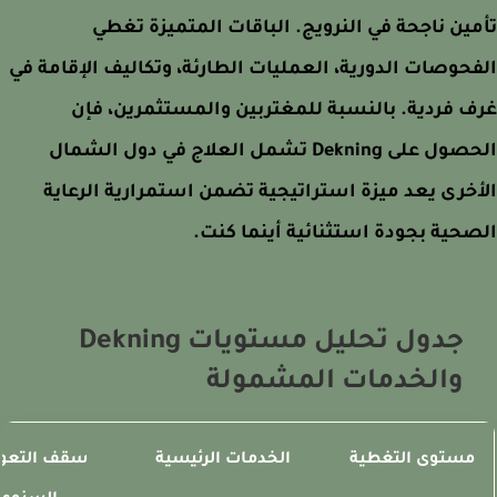
ين ناجحة في النرويج. الباقات المتميزة تغطي
حوصات الدورية، العمليات الطارئة، وتكاليف الإقامة في
 فردية. بالنسبة للمغتربين والمستثمرين، فإن
الحصول على Dekning تشمل العلاج في دول الشمال
خرى يعد ميزة استراتيجية تضمن استمرارية الرعاية
حية بجودة استثنائية أينما كنت.
جدول تحليل مستويات Dekning
والخدمات المشمولة
مستوى التغطية
الخدمات الرئيسية
سقف التعوي