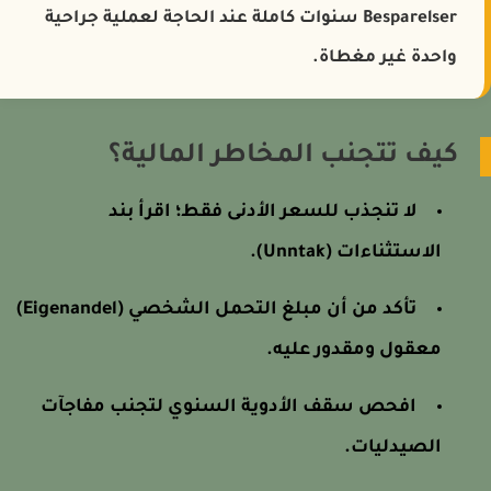
Besparelser سنوات كاملة عند الحاجة لعملية جراحية
واحدة غير مغطاة.
كيف تتجنب المخاطر المالية؟
لا تنجذب للسعر الأدنى فقط؛ اقرأ بند
الاستثناءات (Unntak).
تأكد من أن مبلغ التحمل الشخصي (Eigenandel)
معقول ومقدور عليه.
افحص سقف الأدوية السنوي لتجنب مفاجآت
الصيدليات.