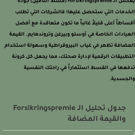
يعكس الـ Forsikringspremie (قسط التأمين) جودة
خدمات التي ستحصل عليها؛ فالشركات التي تطلب
اطاً أعلى قليلاً غالباً ما تكون متعاقدة مع أفضل
يادات الخاصة في أوسلو وبيرغن وتروندهايم. القيمة
مضافة تظهر في غياب البيروقراطية وسهولة استخدام
طبيقات الرقمية لإدارة صحتك، مما يجعل كل كرونة
عها في القسط استثماراً في راحتك النفسية
لجسدية.
جدول تحليل الـ Forsikringspremie
والقيمة المضافة