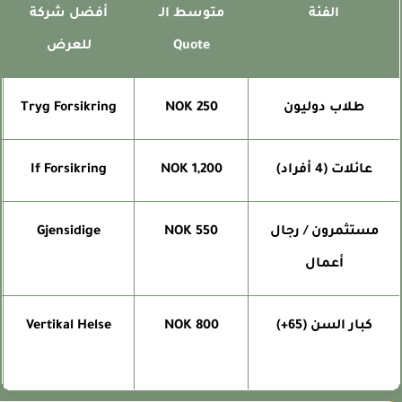
الفئة
متوسط الـ
أفضل شركة
Quote
للعرض
طلاب دوليون
250 NOK
Tryg Forsikring
0%
عائلات (4 أفراد)
1,200 NOK
If Forsikring
ب
مستثمرون / رجال
550 NOK
Gjensidige
أعمال
كبار السن (65+)
800 NOK
Vertikal Helse