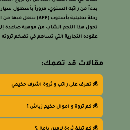
بدءاً من راتبه السنوي، مروراً بأسطول سيارا
رحلة تحليلية بأسلوب (P
تحول هذا النجم الشاب من موهبة صاعدة إلى و
عقوده التجارية التي تساهم في تضخم ثروته يو
مقالات قد تهمك:
💰 تعرف على راتب و ثروة اشرف حكيمي
💰 كم ثروة و اموال حكيم زياش ؟
💰 كم تبلغ ثروة لامين يامال؟