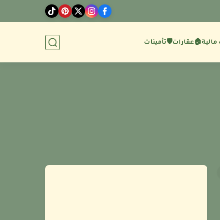
مالية
🏠عقارات
🛡️تأمينات