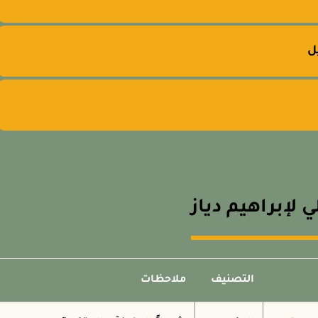

📊 جدول: كشف 
ملاحظات
التصنيف