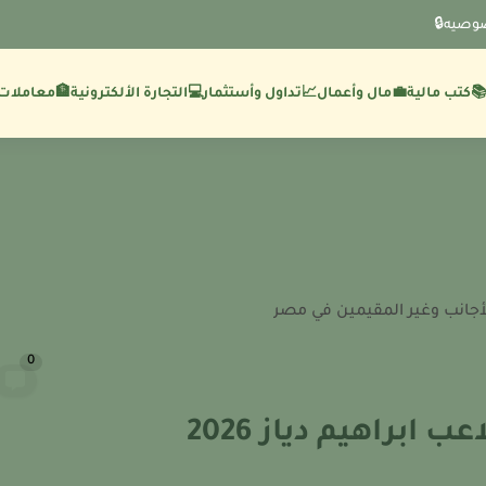
وصيه🔒
💼مال وأعمال
🏦معاملات 
كتب مالية
📈تداول وأستثمار
💻التجارة الألكترونية
أجانب وغير المقيمين في مصر
0
ابراهيم دياز 2026