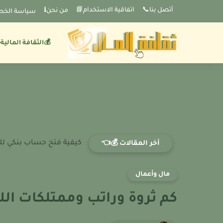
-->
أتصل بنا📞
اتفاقية الاستخدام📘
من نحنℹ️
سياسة الخص
💰الثقافة المالية
كيفية فتح حساب بنكي لل
آخر المقالات 💰👈
مال وأعمال
كم ثروة وراتب وممتلكات اللاعب 