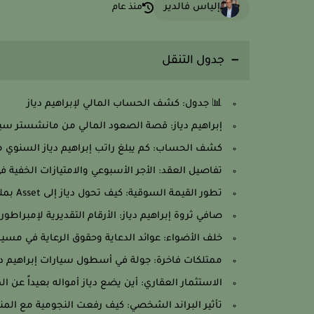
إلياس فالدير
منذ عام
جدول التنقل
📊 جدول: كشف الحساب المالي لإبراهيم دياز
إبراهيم دياز: قصة الصعود المالي من مانشستر سيت
كشف الحساب: كم يبلغ راتب إبراهيم دياز السنوي م
تفاصيل العقد: الأجر الأسبوعي والامتيازات الخفية في
تطور القيمة السوقية: كيف تحول دياز إلى Asset بمليارات الجنيهات؟
صافي ثروة إبراهيم دياز: الأرقام التقديرية لإمبراطو
خلف الأضواء: عوائد الدعاية وحقوق الرعاية في مسير
ممتلكات فاخرة: جولة في أسطول سيارات إبراهيم دي
الاستثمار العقاري: أين يضع دياز أمواله بعيداً عن 
تأثير البراند الشخصي: كيف رفعت النجومية مع المن