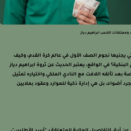
 وممتلكات اللاعب ابراهيم دياز
تي يجنيها نجوم الصف الأول في عالم كرة القدم، وكيف
كية؟ في الواقع، يعتبر الحديث عن ثروة ابراهيم دياز
 بعد تألقه اللافت مع النادي الملكي واختياره تمثيل
 أضواء، بل هي إدارة ذكية للموارد وعقود بملايين
عن أدق التفاصيل المالية المتعلقة بـ "أسد الأطلس"،