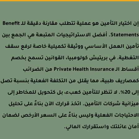
إن اختيار التأمين هو عملية تتطلب مقارنة دقيقة للـ Benefit
Statements. أفضل الاستراتيجيات المتبعة هي الجمع بين
مين العمل الأساسي ووثيقة تكميلية خاصة لرفع سقف
غطية. في بريتيش كولومبيا، القوانين تسمح بخصم
أقساط الـ Private Health Insurance من الضرائب
اريف طبية، مما يقلل من التكلفة الفعلية بنسبة تصل
إلى 20%. لا تنظر للتأمين كعبء، بل كتحويل للمخاطر إلى
انية شركات التأمين. اتخذ قرارك الآن بناءً على تحليل
حتياجات الفعلية وليس بناءً على السعر الأرخص لضمان
ن عائلتك واستقرارك المالي.