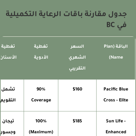
جدول مقارنة باقات الرعاية التكميلية
في BC
الباقة (Plan
السعر
تغطية
تغطية
Name)
الشهري
الأدوية
الأسنان
التقريبي
Pacific Blue
$160
90%
تشمل
Cross - Elite
Coverage
التقويم
Sun Life -
$185
100%
تيجان
Enhanced
(Maximum)
وجسور