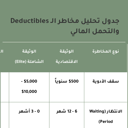
جدول تحليل مخاطر الـ Deductibles
والتحمل المالي
نوع المخاطرة
الوثيقة
الوثيقة
التكل
الاقتصادية
الشاملة (Elite)
سقف الأدوية
$500 سنوياً
$5,000 -
ف
$10,000
ال
الانتظار (Waiting
6 - 12 شهر
0 - 3 أشهر
دف
Period)
ل