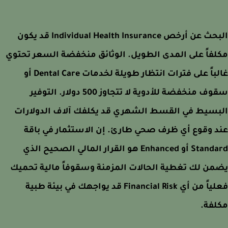
البحث عن أرخص Individual Health Insurance قد يكون
فاً على المدى الطويل. الوثائق منخفضة السعر تحتوي
غالباً على فترات انتظار طويلة لخدمات Dental Care أو
سقوف منخفضة للأدوية لا تتجاوز 500 دولار. التوفير
بسيط في القسط الشهري قد يكلفك آلاف الدولارات
 وقوع أي ظرف صحي طارئ. إن الاستثمار في باقة
Standard أو Enhanced هو القرار المالي الصحيح الذي
ن لك تغطية الحالات المزمنة وسقوفاً مالية تحميك
فعلياً من أي Financial Risk قد يواجهك في بيئة طبية
لفة.