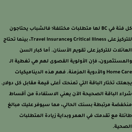
كل فئة في BC لها متطلبات مختلفة؛ فالشباب يحتاجون
للتركيز على Critical Illness وTravel Insurance، بينما تحتاج
ائلات للتركيز على تقويم الأسنان. أما كبار السن
مستثمرون، فإن الأولوية القصوى لهم هي تغطية الـ
Home Care والأدوية المزمنة. فهم هذه الديناميكيات
لك تختار الباقة التي تمنحك أعلى قيمة مقابل كل دولار.
ء الباقة الصحيحة الآن يعني الاستفادة من أقساط
فضة مرتبطة بسنك الحالي، مما سيوفر عليك مبالغ
لة مع تقدمك في العمر وبداية زيادة المتطلبات
صحية.