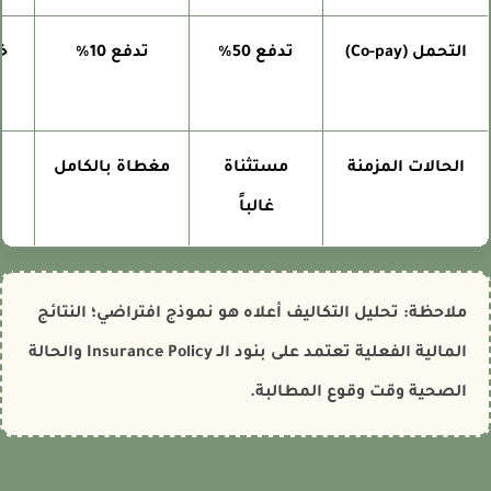
التحمل (Co-pay)
تدفع 50%
تدفع 10%
خسار
الحالات المزمنة
مستثناة
مغطاة بالكامل
تحم
غالباً
ملاحظة: تحليل التكاليف أعلاه هو نموذج افتراضي؛ النتائج
المالية الفعلية تعتمد على بنود الـ Insurance Policy والحالة
الصحية وقت وقوع المطالبة.