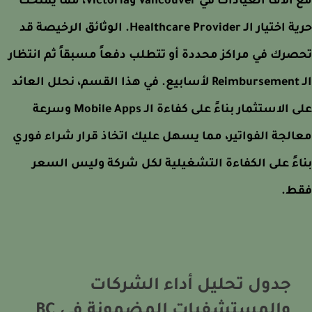
مع آلاف العيادات في Vancouver وVictoria، مما يمنحك
حرية اختيار الـ Healthcare Provider. الوثائق الرخيصة قد
رك في مراكز محددة أو تتطلب دفعاً مسبقاً ثم انتظار
الـ Reimbursement لأسابيع. في هذا القسم، نحلل العائد
على الاستثمار بناءً على كفاءة الـ Mobile Apps وسرعة
لجة الفواتير، مما يسهل عليك اتخاذ قرار شراء فوري
ءً على الكفاءة التشغيلية لكل شركة وليس السعر
ط.
جدول تحليل أداء الشركات
والمستشفيات المضمونة في BC