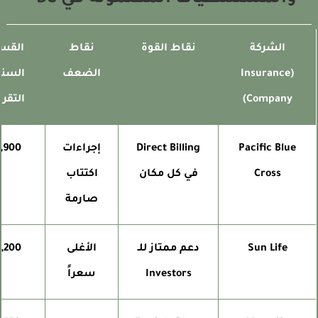
الشركة
نقاط القوة
نقاط
القسط
(Insurance
الضعف
السنوي
Company)
التقريبي
Pacific Blue
Direct Billing
إجراءات
$1,900
Cross
في كل مكان
اكتتاب
صارمة
Sun Life
دعم ممتاز للـ
الأغلى
$2,200
Investors
سعراً