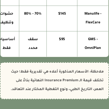
Manulife -
$145
70% - 80%
حشوات
FlexCare
وتنظيف
GMS -
$95
سقف
أساسيات
OmniPlan
محدد
فقط
ملاحظة: الأسعار المذكورة أعلاه هي تقديرية فقط؛ حيث
تختلف قيمة الـ Insurance Premium النهائية بناءً على
العمر، التاريخ الطبي، ونوع التغطية المختار عند التعاقد.