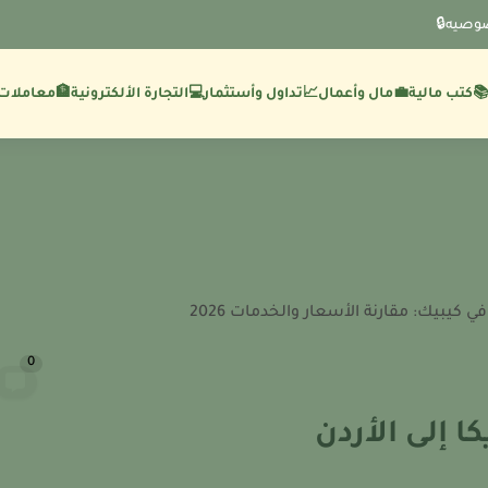
وصيه🔒
💼مال وأعمال
🏦معاملات 
كتب مالية
📈تداول وأستثمار
💻التجارة الألكترونية
بيك: مقارنة الأسعار والخدمات 2026
0
 إلى الأردن