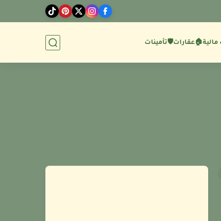
مالية
🏠عقارات
🛡️تأمينات