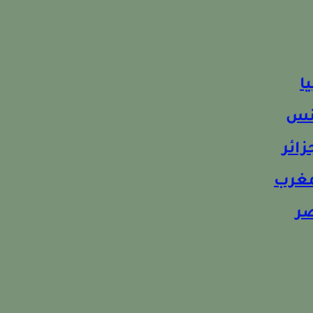
ا
ونس
زائر
لمغرب
صر