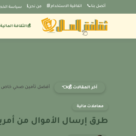
-->
أتصل بنا📞
اتفاقية الاستخدام📘
من نحنℹ️
سياسة الخص
💰الثقافة المالية
أفضل تأمين صحي خاص في كي
آخر المقالات 💰👈
معاملات مالية
طرق إرسال الأموال من أمريكا