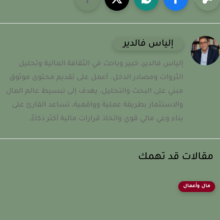
إلياس فالدير
إلياس فالدير، خبير وباحث في الثقافة المالية وتحليل
الثروات ومصادر الدخل. أعمل على تقديم محتوى موثوق
مبني على البحث والتحليل، يهدف إلى تبسيط عالم المال
والاستثمار بطريقة عملية وواقعية، تساعد القارئ على
بناء وعي مالي قوي واتخاذ قرارات مالية أكثر ذكاءً.
قالات قد تهمك
مال وأعمال