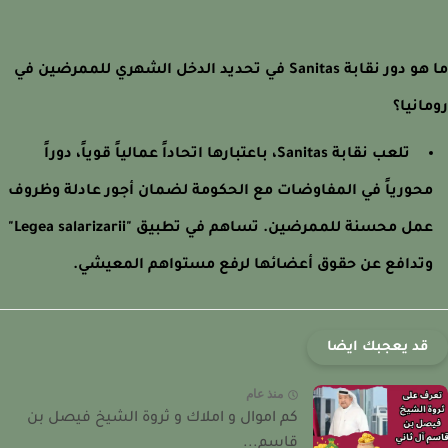
ما هو دور نقابة Sanitas في تحديد الدخل الشهري للممرضين في
انيا؟
تلعب نقابة Sanitas، باعتبارها اتحاداً عمالياً قوياً، دوراً
حورياً في المفاوضات مع الحكومة لضمان أجور عادلة وظروف
عمل محسنة للممرضين. تساهم في تطبيق "Legea salarizarii"
تدافع عن حقوق أعضائها لرفع مستواهم المعيشي.
قد يعجبك ايضا
منذ عام
كم اموال و املاك و ثروة الشيخ فيصل بن
قاسم...