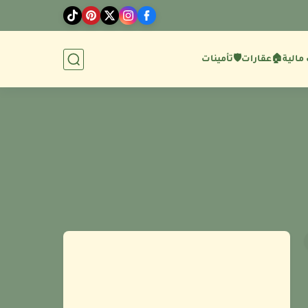
مالية
🏠عقارات
🛡️تأمينات