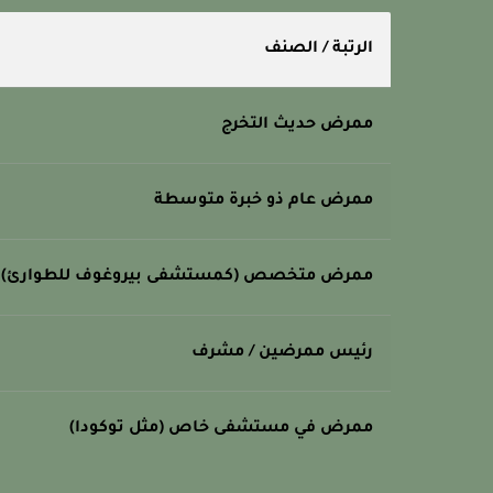
الرتبة / الصنف
ممرض حديث التخرج
ممرض عام ذو خبرة متوسطة
ممرض متخصص (كمستشفى بيروغوف للطوارئ)
رئيس ممرضين / مشرف
ممرض في مستشفى خاص (مثل توكودا)