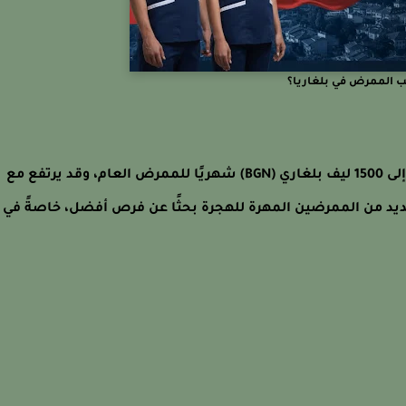
ب الممرض في بلغاريا؟
عادةً، كم يقبض الممرض في بلغاريا يتراوح بين 800 إلى 1500 ليف بلغاري (BGN) شهريًا للممرض العام، وقد يرتفع مع
يد من الممرضين المهرة للهجرة بحثًا عن فرص أفضل، خاصةً في