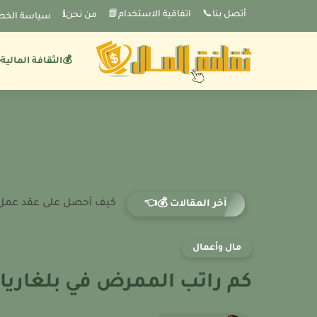
-->
أتصل بنا📞
اتفاقية الاستخدام📘
من نحنℹ️
سياسة الخص
💰الثقافة المالية
كيف أحصل على عقد عمل في 
آخر المقالات 💰👈
مال وأعمال
كم راتب الممرض في بلغاريا؟ 026