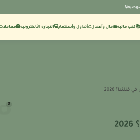
وصيه🔒
💼مال وأعمال
🏦معاملات 
كتب مالية
📈تداول وأستثمار
💻التجارة الألكترونية
فنلندا؟ 2026
0
2