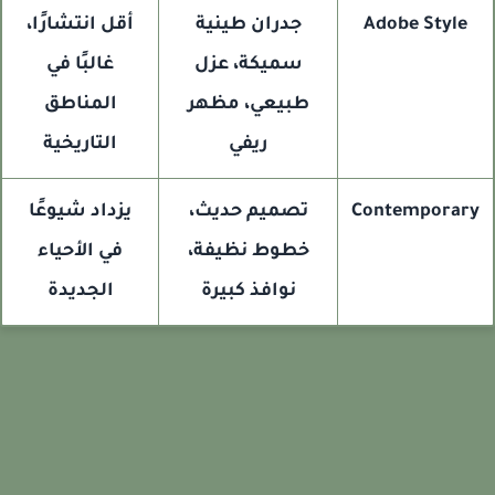
Adobe Style
جدران طينية
أقل انتشارًا،
سميكة، عزل
غالبًا في
طبيعي، مظهر
المناطق
ريفي
التاريخية
Contemporar
تصميم حديث،
يزداد شيوعًا
خطوط نظيفة،
في الأحياء
نوافذ كبيرة
الجديدة