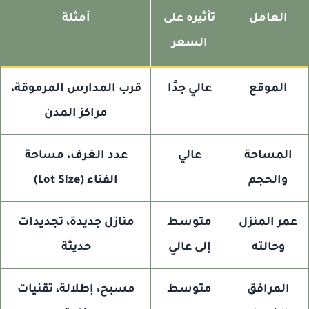
العامل
تأثيره على
أمثلة
السعر
الموقع
عالي جدًا
قرب المدارس المرموقة،
مراكز المدن
المساحة
عالي
عدد الغرف، مساحة
والحجم
الفناء (Lot Size)
مر المنزل
متوسط
منازل جديدة، تجديدات
وحالته
إلى عالي
حديثة
المرافق
متوسط
مسبح، إطلالة، تقنيات