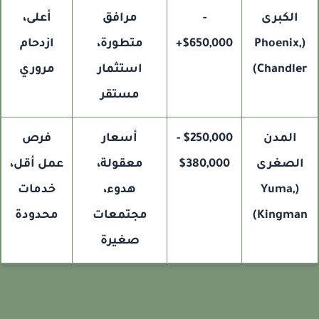
الكبرى
-
مرافق
أعلى،
(Phoenix,
$650,000+
متطورة،
ازدحام
Chandler
استثمار
مروري
مستقر
المدن
$250,000 -
أسعار
فرص
الصغرى
$380,000
معقولة،
عمل أقل،
(Yuma,
هدوء،
خدمات
Kingman
مجتمعات
محدودة
صغيرة