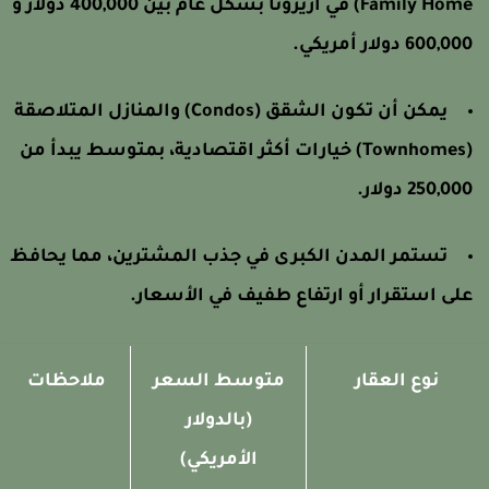
Family Home) في أريزونا بشكل عام بين 400,000 دولار و
600,0 دولار أمريكي.
يمكن أن تكون الشقق (Condos) والمنازل المتلاصقة
(Townhomes) خيارات أكثر اقتصادية، بمتوسط يبدأ من
250,00 دولار.
تستمر المدن الكبرى في جذب المشترين، مما يحافظ
لى استقرار أو ارتفاع طفيف في الأسعار.
نوع العقار
متوسط السعر
ملاحظات
(بالدولار
الأمريكي)