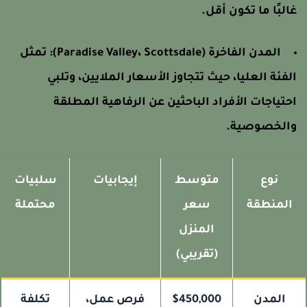
البًا ما تكون أقل.
المدن الفاخرة (Paradise Valley، Scottsdale):
تمثل
لفئة العليا، حيث تتجاوز الأسعار الملايين، وتلبي
حتياجات الأفراد الباحثين عن الرفاهية المطلقة
الخصوصية.
نوع
متوسط
إيجابيات
سلبيات
المنطقة
سعر
محتملة
المنزل
(تقريبي)
المدن
$450,000
فرص عمل،
تكلفة