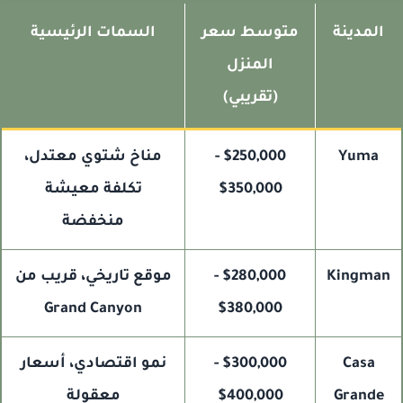
المدينة
متوسط سعر
السمات الرئيسية
المنزل
(تقريبي)
Yuma
$250,000 -
مناخ شتوي معتدل،
$350,000
تكلفة معيشة
منخفضة
Kingma
$280,000 -
موقع تاريخي، قريب من
Grand Canyon
$380,000
Casa
$300,000 -
نمو اقتصادي، أسعار
Grande
$400,000
معقولة