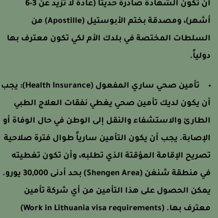
أن تكون الشهادة صادرة حديثاً (عادة لا تزيد عن 3-6
أشهر)، ومصدقة بختم الأبوستيل (Apostille) من
لسلطات المختصة في بلدك الأم لكي تكون معترف بها
ولياً.
تأمين صحي ساري المفعول (Health Insurance):
يجب
ن يكون لديك تأمين صحي يغطي نفقات العلاج الطبي
لطارئ والاستشفاء والنقل إلى الوطن في حال الوفاة أو
لإصابة. يجب أن يكون التأمين سارياً طوال فترة صلاحية
صريح الإقامة المؤقتة الذي تطلبه، وأن تكون تغطيته
في منطقة شنغن (Shengen Area) بحد أدنى 30,000 يورو.
مكن الحصول على هذا التأمين من أي شركة تأمين
عترف بها.
(Work in Lithuania visa requirements)