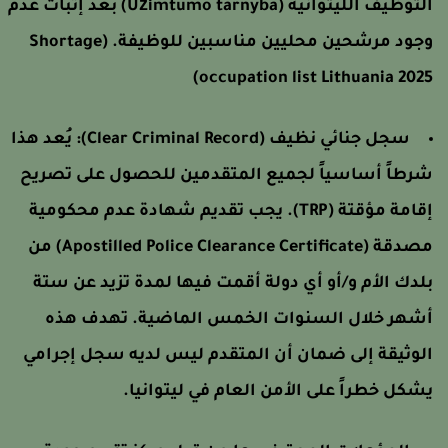
التوظيف الليتوانية (Užimtumo tarnyba) بعد إثبات عدم
جود مرشحين محليين مناسبين للوظيفة.
(Shortage
occupation list Lithuania 2025
سجل جنائي نظيف (Clear Criminal Record):
يُعد هذا
رطاً أساسياً لجميع المتقدمين للحصول على تصريح
إقامة مؤقتة (TRP). يجب تقديم شهادة عدم محكومية
مصدقة (Apostilled Police Clearance Certificate) من
لدك الأم و/أو أي دولة أقمت فيها لمدة تزيد عن ستة
شهر خلال السنوات الخمس الماضية. تهدف هذه
لوثيقة إلى ضمان أن المتقدم ليس لديه سجل إجرامي
شكل خطراً على الأمن العام في ليتوانيا.