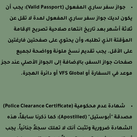
جواز سفر ساري المفعول (Valid Passport):
يجب أن
كون لديك جواز سفر ساري المفعول لمدة لا تقل عن
لاثة أشهر بعد تاريخ انتهاء صلاحية تصريح الإقامة
لمؤقتة الذي تطلبه، وأن يحتوي على صفحتين فارغتين
لى الأقل. يجب تقديم نسخ ملونة وواضحة لجميع
فحات جواز السفر، بالإضافة إلى الجواز الأصلي عند حجز
وعد في السفارة أو VFS Global أو دائرة الهجرة.
شهادة عدم محكومية (Police Clearance Certificate)
صدقة "أبوستيل" (Apostilled):
كما ذكرنا سابقاً، هذه
لشهادة ضرورية وتثبت أنك لا تملك سجلاً جنائياً. يجب